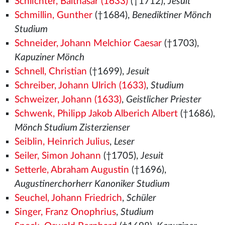
Schlichter, Balthasar (1633)
(†1712),
Jesuit
Schmillin, Gunther
(†1684),
Benediktiner Mönch
Studium
Schneider, Johann Melchior Caesar
(†1703),
Kapuziner Mönch
Schnell, Christian
(†1699),
Jesuit
Schreiber, Johann Ulrich (1633)
,
Studium
Schweizer, Johann (1633)
,
Geistlicher Priester
Schwenk, Philipp Jakob Alberich Albert
(†1686),
Mönch Studium Zisterzienser
Seiblin, Heinrich Julius
,
Leser
Seiler, Simon Johann
(†1705),
Jesuit
Setterle, Abraham Augustin
(†1696),
Augustinerchorherr Kanoniker Studium
Seuchel, Johann Friedrich
,
Schüler
Singer, Franz Onophrius
,
Studium