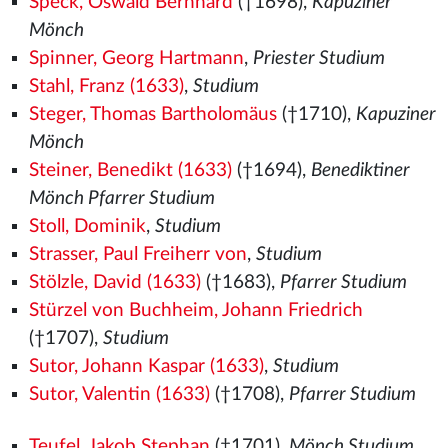
Speck, Oswald Bernhard
(†1698),
Kapuziner
Mönch
Spinner, Georg Hartmann
,
Priester Studium
Stahl, Franz (1633)
,
Studium
Steger, Thomas Bartholomäus
(†1710),
Kapuziner
Mönch
Steiner, Benedikt (1633)
(†1694),
Benediktiner
Mönch Pfarrer Studium
Stoll, Dominik
,
Studium
Strasser, Paul Freiherr von
,
Studium
Stölzle, David (1633)
(†1683),
Pfarrer Studium
Stürzel von Buchheim, Johann Friedrich
(†1707),
Studium
Sutor, Johann Kaspar (1633)
,
Studium
Sutor, Valentin (1633)
(†1708),
Pfarrer Studium
Teufel, Jakob Stephan
(†1701),
Mönch Studium