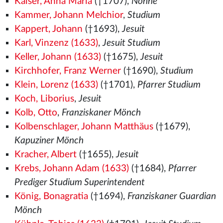
Kaiser, Anna Maria
(†1707),
Nonne
Kammer, Johann Melchior
,
Studium
Kappert, Johann
(†1693),
Jesuit
Karl, Vinzenz (1633)
,
Jesuit Studium
Keller, Johann (1633)
(†1675),
Jesuit
Kirchhofer, Franz Werner
(†1690),
Studium
Klein, Lorenz (1633)
(†1701),
Pfarrer Studium
Koch, Liborius
,
Jesuit
Kolb, Otto
,
Franziskaner Mönch
Kolbenschlager, Johann Matthäus
(†1679),
Kapuziner Mönch
Kracher, Albert
(†1655),
Jesuit
Krebs, Johann Adam (1633)
(†1684),
Pfarrer
Prediger Studium Superintendent
König, Bonagratia
(†1694),
Franziskaner Guardian
Mönch