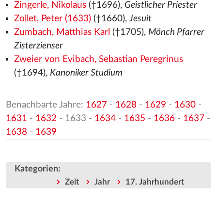
Zingerle, Nikolaus
(†1696),
Geistlicher Priester
Zollet, Peter (1633)
(†1660),
Jesuit
Zumbach, Matthias Karl
(†1705),
Mönch Pfarrer
Zisterzienser
Zweier von Evibach, Sebastian Peregrinus
(†1694),
Kanoniker Studium
Benachbarte Jahre:
1627
-
1628
-
1629
-
1630
-
1631
-
1632
- 1633 -
1634
-
1635
-
1636
-
1637
-
1638
-
1639
Kategorien
:
Zeit
Jahr
17. Jahrhundert