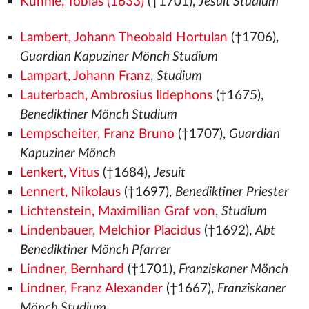
Kühnle, Tobias (1633)
(†1701),
Jesuit Studium
Lambert, Johann Theobald Hortulan
(†1706),
Guardian Kapuziner Mönch Studium
Lampart, Johann Franz
,
Studium
Lauterbach, Ambrosius Ildephons
(†1675),
Benediktiner Mönch Studium
Lempscheiter, Franz Bruno
(†1707),
Guardian
Kapuziner Mönch
Lenkert, Vitus
(†1684),
Jesuit
Lennert, Nikolaus
(†1697),
Benediktiner Priester
Lichtenstein, Maximilian Graf von
,
Studium
Lindenbauer, Melchior Placidus
(†1692),
Abt
Benediktiner Mönch Pfarrer
Lindner, Bernhard
(†1701),
Franziskaner Mönch
Lindner, Franz Alexander
(†1667),
Franziskaner
Mönch Studium