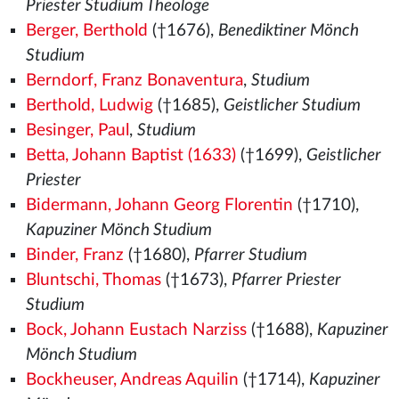
Priester Studium Theologe
Berger, Berthold
(†1676),
Benediktiner Mönch
Studium
Berndorf, Franz Bonaventura
,
Studium
Berthold, Ludwig
(†1685),
Geistlicher Studium
Besinger, Paul
,
Studium
Betta, Johann Baptist (1633)
(†1699),
Geistlicher
Priester
Bidermann, Johann Georg Florentin
(†1710),
Kapuziner Mönch Studium
Binder, Franz
(†1680),
Pfarrer Studium
Bluntschi, Thomas
(†1673),
Pfarrer Priester
Studium
Bock, Johann Eustach Narziss
(†1688),
Kapuziner
Mönch Studium
Bockheuser, Andreas Aquilin
(†1714),
Kapuziner