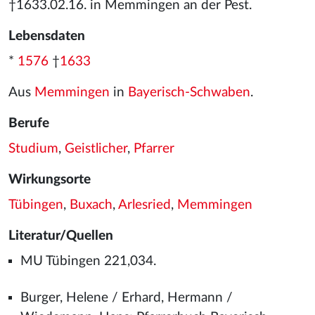
†1633.02.16. in Memmingen an der Pest.
Lebensdaten
*
1576
†
1633
Aus
Memmingen
in
Bayerisch-Schwaben
.
Berufe
Studium
,
Geistlicher
,
Pfarrer
Wirkungsorte
Tübingen
,
Buxach
,
Arlesried
,
Memmingen
Literatur/Quellen
MU Tübingen 221,034.
Burger, Helene / Erhard, Hermann /