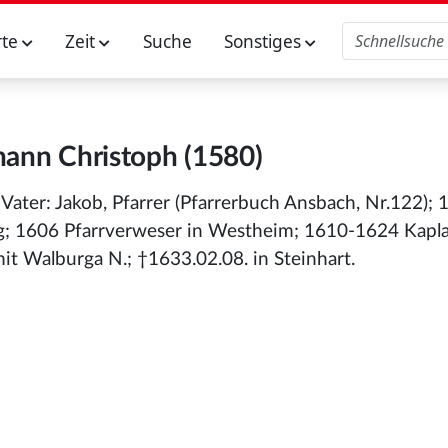
rte
Zeit
Suche
Sonstiges
hann Christoph (1580)
ater: Jakob, Pfarrer (Pfarrerbuch Ansbach, Nr.122); 
g; 1606 Pfarrverweser in Westheim; 1610-1624 Kapla
it Walburga N.; †1633.02.08. in Steinhart.