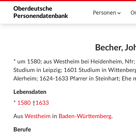
Oberdeutsche
Personen
O
Personendatenbank
Becher, Jo
* um 1580; aus Westheim bei Heidenheim, Nfr; V
Studium in Leipzig; 1601 Studium in Wittenber
Alerheim; 1624-1633 Pfarrer in Steinhart; Ehe m
Lebensdaten
*
1580
†
1633
Aus
Westheim
in
Baden-Württemberg
.
Berufe