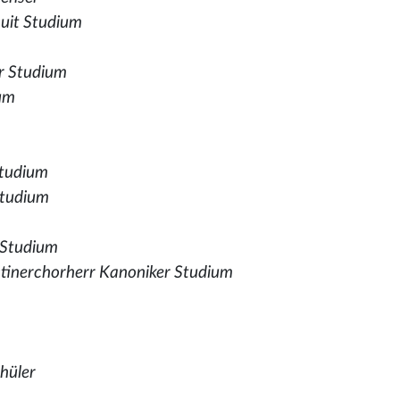
suit Studium
er Studium
ium
Studium
Studium
 Studium
tinerchorherr Kanoniker Studium
chüler