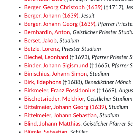
Berger, Georg Christoph (1639)
(†1717),
Je
Berger, Johann (1639)
,
Jesuit
Berger, Johann Georg (1639)
,
Pfarrer Priest
Bernhardin, Anton
,
Geistlicher Priester Stud
Berset, Jakob
,
Studium
Betzle, Lorenz
,
Priester Studium
Biechel, Leonhard
(†1693),
Pfarrer Priester 
Binder, Johann Sigismund
(†1665),
Pfarrer 
Binischius, Johann Simon
,
Studium
Birk, Ildephons
(†1688),
Benediktiner Mönch
Birkmeier, Franz Possidonius
(†1669),
Augus
Bischetsrieder, Melchior
,
Geistlicher Studium
Bittelmeier, Johann Georg (1639)
,
Studium
Bittelmeier, Johann Sebastian
,
Studium
Blind, Johann Matthias
,
Geistlicher Pfarrer S
Blümle, Sebastian
,
Schüler