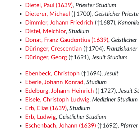
Dietel, Paul (1639)
,
Priester Studium
Dieterer, Michael
(†1700),
Geistlicher Priest
Dimmler, Johann Friedrich
(†1687),
Kanonik
Distel, Melchior
,
Studium
Donat, Franz Gaudentius (1639)
,
Geistlicher
Düringer, Crescentian
(†1704),
Franziskaner
Düringer, Georg
(†1691),
Jesuit Studium
Ebenbeck, Christoph
(†1694),
Jesuit
Eberle, Johann Konrad
,
Studium
Edelburg, Johann Heinrich
(†1727),
Jesuit 
Eisele, Christoph Ludwig
,
Mediziner Studium
Erb, Elias (1639)
,
Studium
Erb, Ludwig
,
Geistlicher Studium
Eschenbach, Johann (1639)
(†1692),
Pfarrer