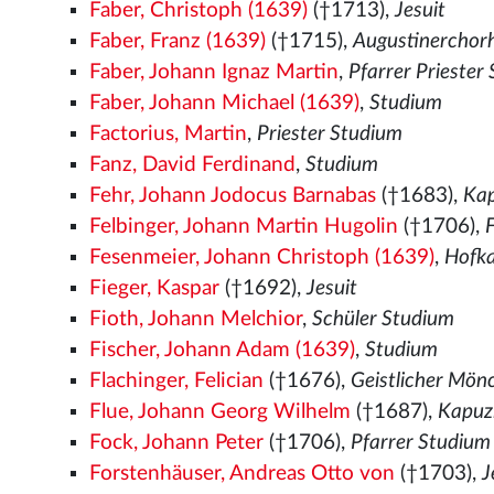
Faber, Christoph (1639)
(†1713),
Jesuit
Faber, Franz (1639)
(†1715),
Augustinerchor
Faber, Johann Ignaz Martin
,
Pfarrer Priester
Faber, Johann Michael (1639)
,
Studium
Factorius, Martin
,
Priester Studium
Fanz, David Ferdinand
,
Studium
Fehr, Johann Jodocus Barnabas
(†1683),
Ka
Felbinger, Johann Martin Hugolin
(†1706),
Fesenmeier, Johann Christoph (1639)
,
Hofka
Fieger, Kaspar
(†1692),
Jesuit
Fioth, Johann Melchior
,
Schüler Studium
Fischer, Johann Adam (1639)
,
Studium
Flachinger, Felician
(†1676),
Geistlicher Mön
Flue, Johann Georg Wilhelm
(†1687),
Kapuz
Fock, Johann Peter
(†1706),
Pfarrer Studium
Forstenhäuser, Andreas Otto von
(†1703),
J