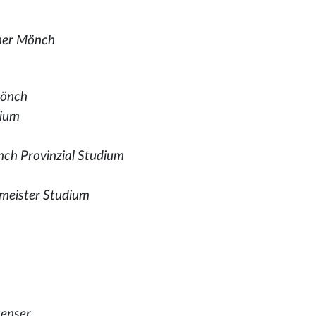
ner Mönch
Mönch
dium
nch Provinzial Studium
meister Studium
enser