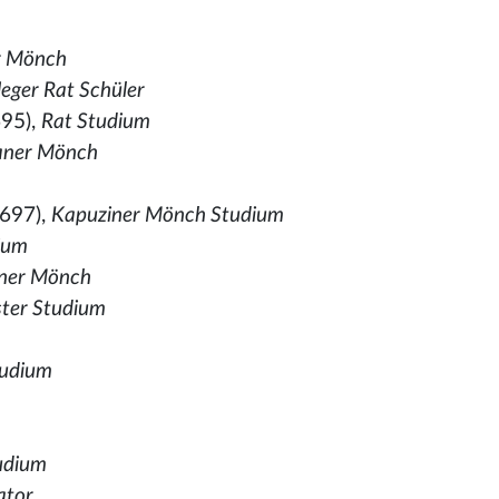
r Mönch
leger Rat Schüler
95),
Rat Studium
kaner Mönch
697),
Kapuziner Mönch Studium
dium
ner Mönch
ster Studium
tudium
udium
ator