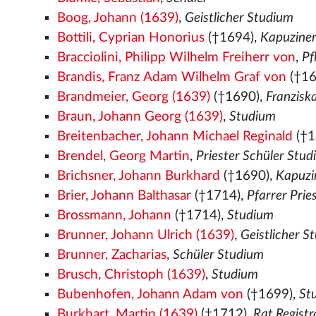
Boog, Johann (1639)
,
Geistlicher Studium
Bottili, Cyprian Honorius
(†1694),
Kapuzine
Bracciolini, Philipp Wilhelm Freiherr von
,
Pf
Brandis, Franz Adam Wilhelm Graf von
(†16
Brandmeier, Georg (1639)
(†1690),
Franzis
Braun, Johann Georg (1639)
,
Studium
Breitenbacher, Johann Michael Reginald
(†1
Brendel, Georg Martin
,
Priester Schüler Stu
Brichsner, Johann Burkhard
(†1690),
Kapuzi
Brier, Johann Balthasar
(†1714),
Pfarrer Prie
Brossmann, Johann
(†1714),
Studium
Brunner, Johann Ulrich (1639)
,
Geistlicher S
Brunner, Zacharias
,
Schüler Studium
Brusch, Christoph (1639)
,
Studium
Bubenhofen, Johann Adam von
(†1699),
St
Burkhart, Martin (1639)
(†1712),
Rat Registr