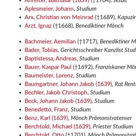
Anreiter, Balthasar (1639)
(†1704),
Jesuit
Aplesmeier, Johann
,
Studium
Arx, Christian von Meinrad
(†1689),
Kapuzi
Arzt, Ignaz
(†1668),
Benediktiner Mönch
Bachmeier, Aemilian
(†1717),
Benediktiner 
Bader, Tobias
,
Gerichtsschreiber Kanzlist Stu
Baptistessa, Andreas
,
Studium
Bauer, Kaspar Paul
(†1692),
Franziskaner Mö
Baumeister, Lorenz
,
Studium
Baumgartner, Johann Jakob (1639)
,
Rat Rent
Bechler, Jakob Christoph
,
Studium
Beck, Johann Jakob (1639)
,
Studium
Benedetto, Franz
,
Studium
Benz, Karl (1639)
,
Mönch Prämonstratenser
Berchtold, Michael (1639)
,
Priester Studium
Berchtold, Otto
(†1701),
Mönch Prämonstrat