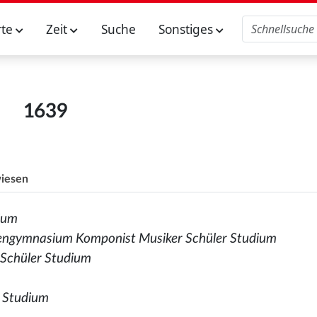
rte
Zeit
Suche
Sonstiges
1639
iesen
dium
tengymnasium Komponist Musiker Schüler Studium
r Schüler Studium
 Studium