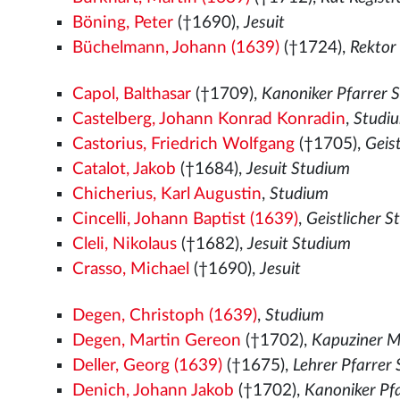
Böning, Peter
(†1690),
Jesuit
Büchelmann, Johann (1639)
(†1724),
Rektor
Capol, Balthasar
(†1709),
Kanoniker Pfarrer 
Castelberg, Johann Konrad Konradin
,
Studi
Castorius, Friedrich Wolfgang
(†1705),
Geis
Catalot, Jakob
(†1684),
Jesuit Studium
Chicherius, Karl Augustin
,
Studium
Cincelli, Johann Baptist (1639)
,
Geistlicher 
Cleli, Nikolaus
(†1682),
Jesuit Studium
Crasso, Michael
(†1690),
Jesuit
Degen, Christoph (1639)
,
Studium
Degen, Martin Gereon
(†1702),
Kapuziner 
Deller, Georg (1639)
(†1675),
Lehrer Pfarrer
Denich, Johann Jakob
(†1702),
Kanoniker Pfa