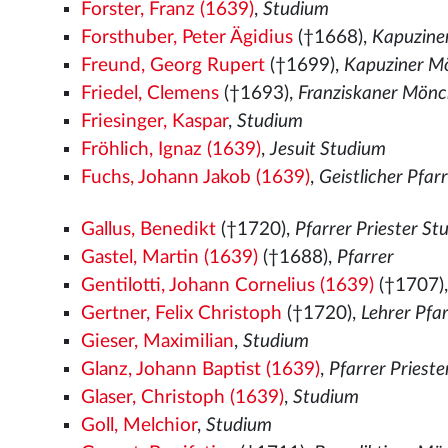
Forster, Franz (1639)
,
Studium
Forsthuber, Peter Ägidius
(†1668),
Kapuzine
Freund, Georg Rupert
(†1699),
Kapuziner M
Friedel, Clemens
(†1693),
Franziskaner Mön
Friesinger, Kaspar
,
Studium
Fröhlich, Ignaz (1639)
,
Jesuit Studium
Fuchs, Johann Jakob (1639)
,
Geistlicher Pfar
Gallus, Benedikt
(†1720),
Pfarrer Priester S
Gastel, Martin (1639)
(†1688),
Pfarrer
Gentilotti, Johann Cornelius (1639)
(†1707)
Gertner, Felix Christoph
(†1720),
Lehrer Pfa
Gieser, Maximilian
,
Studium
Glanz, Johann Baptist (1639)
,
Pfarrer Priest
Glaser, Christoph (1639)
,
Studium
Goll, Melchior
,
Studium