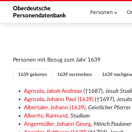
Oberdeutsche
Personen
O
Personendatenbank
Personen mit Bezug zum Jahr 1639
1639 geboren
1639 verstorben
1639 nachgew
Agricola, Jakob Andreas
(†1687),
Jesuit Stu
Agricola, Johann Paul (1639)
(†1697),
Jesui
Albertaler, Johann (1639)
,
Geistlicher Pfarre
Albertis, Raimund
,
Studium
Angermüller, Johann Georg
,
Mönch Paulaner