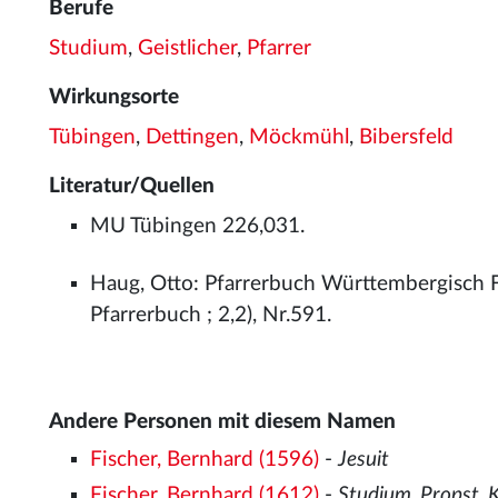
Berufe
Studium
,
Geistlicher
,
Pfarrer
Wirkungsorte
Tübingen
,
Dettingen
,
Möckmühl
,
Bibersfeld
Literatur/Quellen
MU Tübingen 226,031.
Haug, Otto: Pfarrerbuch Württembergisch F
Pfarrerbuch ; 2,2), Nr.591.
Andere Personen mit diesem Namen
Fischer, Bernhard (1596)
-
Jesuit
Fischer, Bernhard (1612)
-
Studium, Propst, 