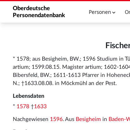
Oberdeutsche
Personen
O
Personendatenbank
Fische
* 1578; aus Besigheim, BW.; 1596 Studium in Tü
artium; 1599.08.15. Magister artium; 1602-1604
Bibersfeld, BW.; 1611-1613 Pfarrer in Hohenec
N.; †1633.08.08. in Möckmühl an der Pest.
Lebensdaten
*
1578
†
1633
Nachgewiesen
1596
. Aus
Besigheim
in
Baden-W