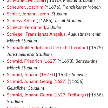
Scheufler, Michael
(†1690),
Priester Studium
Scheurer, Joachim
(†1676),
Franziskaner Mönch
Schick, Johann Jakob
,
Studium
Schiess, Adam
(†1685),
Jesuit Studium
Schlech, Ferdinand
,
Schüler
Schlegel, Franz Ignaz Angelus
,
Augustinereremit
Mönch Studium
Schmalkalder, Johann Dietrich Theodor
(†1675),
Jurist Sekretär Studium
Schmid, Friedrich (1627)
(†1693),
Benediktiner
Mönch Studium
Schmid, Johann (1627)
(†1650),
Schweiz
Schmid, Johann Georg (1627)
(†1656),
Geistlicher Studium
Schmid, Johann Georg (1627, Freiburg)
(†1656),
Studium