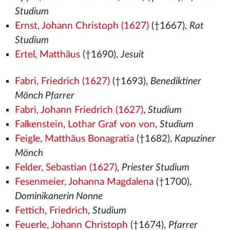
Studium
Ernst, Johann Christoph (1627)
(†1667),
Rat
Studium
Ertel, Matthäus
(†1690),
Jesuit
Fabri, Friedrich (1627)
(†1693),
Benediktiner
Mönch Pfarrer
Fabri, Johann Friedrich (1627)
,
Studium
Falkenstein, Lothar Graf von von
,
Studium
Feigle, Matthäus Bonagratia
(†1682),
Kapuziner
Mönch
Felder, Sebastian (1627)
,
Priester Studium
Fesenmeier, Johanna Magdalena
(†1700),
Dominikanerin Nonne
Fettich, Friedrich
,
Studium
Feuerle, Johann Christoph
(†1674),
Pfarrer