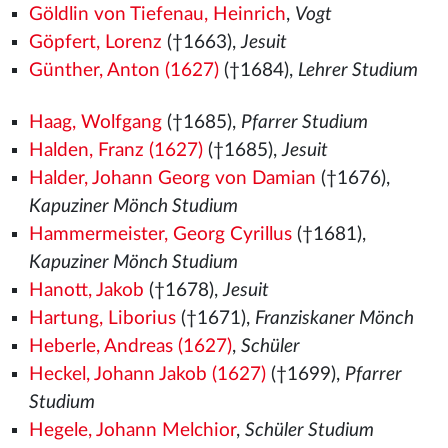
Göldlin von Tiefenau, Heinrich
,
Vogt
Göpfert, Lorenz
(†1663),
Jesuit
Günther, Anton (1627)
(†1684),
Lehrer Studium
Haag, Wolfgang
(†1685),
Pfarrer Studium
Halden, Franz (1627)
(†1685),
Jesuit
Halder, Johann Georg von Damian
(†1676),
Kapuziner Mönch Studium
Hammermeister, Georg Cyrillus
(†1681),
Kapuziner Mönch Studium
Hanott, Jakob
(†1678),
Jesuit
Hartung, Liborius
(†1671),
Franziskaner Mönch
Heberle, Andreas (1627)
,
Schüler
Heckel, Johann Jakob (1627)
(†1699),
Pfarrer
Studium
Hegele, Johann Melchior
,
Schüler Studium