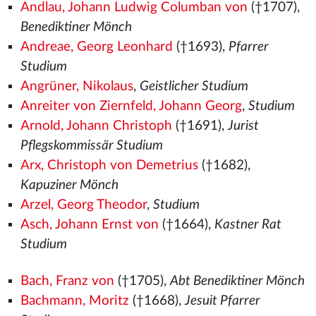
Andlau, Johann Ludwig Columban von
(†1707),
Benediktiner Mönch
Andreae, Georg Leonhard
(†1693),
Pfarrer
Studium
Angrüner, Nikolaus
,
Geistlicher Studium
Anreiter von Ziernfeld, Johann Georg
,
Studium
Arnold, Johann Christoph
(†1691),
Jurist
Pflegskommissär Studium
Arx, Christoph von Demetrius
(†1682),
Kapuziner Mönch
Arzel, Georg Theodor
,
Studium
Asch, Johann Ernst von
(†1664),
Kastner Rat
Studium
Bach, Franz von
(†1705),
Abt Benediktiner Mönch
Bachmann, Moritz
(†1668),
Jesuit Pfarrer