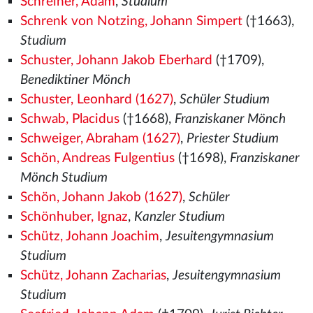
Schreiner, Adam
,
Studium
Schrenk von Notzing, Johann Simpert
(†1663),
Studium
Schuster, Johann Jakob Eberhard
(†1709),
Benediktiner Mönch
Schuster, Leonhard (1627)
,
Schüler Studium
Schwab, Placidus
(†1668),
Franziskaner Mönch
Schweiger, Abraham (1627)
,
Priester Studium
Schön, Andreas Fulgentius
(†1698),
Franziskaner
Mönch Studium
Schön, Johann Jakob (1627)
,
Schüler
Schönhuber, Ignaz
,
Kanzler Studium
Schütz, Johann Joachim
,
Jesuitengymnasium
Studium
Schütz, Johann Zacharias
,
Jesuitengymnasium
Studium