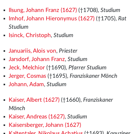
Ilsung, Johann Franz (1627)
(†1708),
Studium
Imhof, Johann Hieronymus (1627)
(†1705),
Rat
Studium
Isinck, Christoph
,
Studium
Januariis, Alois von
,
Priester
Jarsdorf, Johann Franz
,
Studium
Jeck, Melchior
(†1690),
Pfarrer Studium
Jerger, Cosmas
(†1695),
Franziskaner Mönch
Johann, Adam
,
Studium
Kaiser, Albert (1627)
(†1660),
Franziskaner
Mönch
Kaiser, Andreas (1627)
,
Studium
Kaisersberger, Johann (1627)
Kaltentaler, Nikolaus Achatius
(†1693),
Kapuziner