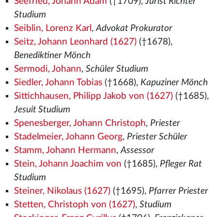
Seefried, Johann Adam
(†1709),
Jurist Richter
Studium
Seiblin, Lorenz Karl
,
Advokat Prokurator
Seitz, Johann Leonhard (1627)
(†1678),
Benediktiner Mönch
Sermodi, Johann
,
Schüler Studium
Siedler, Johann Tobias
(†1668),
Kapuziner Mönch
Sittichhausen, Philipp Jakob von (1627)
(†1685),
Jesuit Studium
Spenesberger, Johann Christoph
,
Priester
Stadelmeier, Johann Georg
,
Priester Schüler
Stamm, Johann Hermann
,
Assessor
Stein, Johann Joachim von
(†1685),
Pfleger Rat
Studium
Steiner, Nikolaus (1627)
(†1695),
Pfarrer Priester
Stetten, Christoph von (1627)
,
Studium