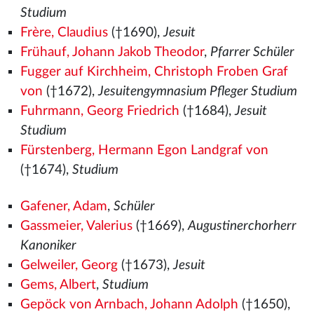
Studium
Frère, Claudius
(†1690),
Jesuit
Frühauf, Johann Jakob Theodor
,
Pfarrer Schüler
Fugger auf Kirchheim, Christoph Froben Graf
von
(†1672),
Jesuitengymnasium Pfleger Studium
Fuhrmann, Georg Friedrich
(†1684),
Jesuit
Studium
Fürstenberg, Hermann Egon Landgraf von
(†1674),
Studium
Gafener, Adam
,
Schüler
Gassmeier, Valerius
(†1669),
Augustinerchorherr
Kanoniker
Gelweiler, Georg
(†1673),
Jesuit
Gems, Albert
,
Studium
Gepöck von Arnbach, Johann Adolph
(†1650),