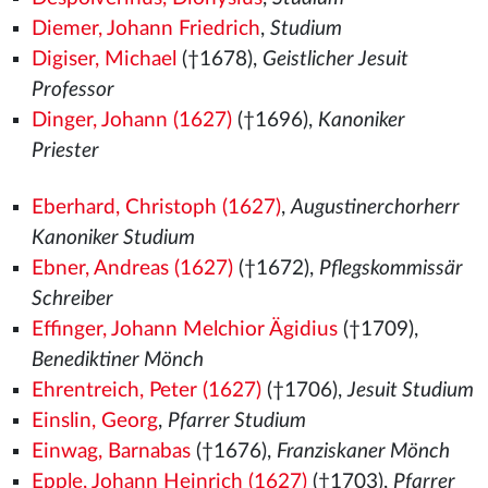
Diemer, Johann Friedrich
,
Studium
Digiser, Michael
(†1678),
Geistlicher Jesuit
Professor
Dinger, Johann (1627)
(†1696),
Kanoniker
Priester
Eberhard, Christoph (1627)
,
Augustinerchorherr
Kanoniker Studium
Ebner, Andreas (1627)
(†1672),
Pflegskommissär
Schreiber
Effinger, Johann Melchior Ägidius
(†1709),
Benediktiner Mönch
Ehrentreich, Peter (1627)
(†1706),
Jesuit Studium
Einslin, Georg
,
Pfarrer Studium
Einwag, Barnabas
(†1676),
Franziskaner Mönch
Epple, Johann Heinrich (1627)
(†1703),
Pfarrer