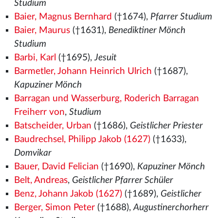
Studium
Baier, Magnus Bernhard
(†1674),
Pfarrer Studium
Baier, Maurus
(†1631),
Benediktiner Mönch
Studium
Barbi, Karl
(†1695),
Jesuit
Barmetler, Johann Heinrich Ulrich
(†1687),
Kapuziner Mönch
Barragan und Wasserburg, Roderich Barragan
Freiherr von
,
Studium
Batscheider, Urban
(†1686),
Geistlicher Priester
Baudrechsel, Philipp Jakob (1627)
(†1633),
Domvikar
Bauer, David Felician
(†1690),
Kapuziner Mönch
Belt, Andreas
,
Geistlicher Pfarrer Schüler
Benz, Johann Jakob (1627)
(†1689),
Geistlicher
Berger, Simon Peter
(†1688),
Augustinerchorherr