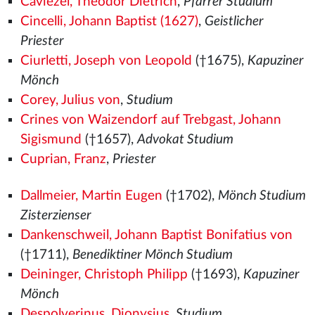
Caviezel, Theodor Dietrich
,
Pfarrer Studium
Cincelli, Johann Baptist (1627)
,
Geistlicher
Priester
Ciurletti, Joseph von Leopold
(†1675),
Kapuziner
Mönch
Corey, Julius von
,
Studium
Crines von Waizendorf auf Trebgast, Johann
Sigismund
(†1657),
Advokat Studium
Cuprian, Franz
,
Priester
Dallmeier, Martin Eugen
(†1702),
Mönch Studium
Zisterzienser
Dankenschweil, Johann Baptist Bonifatius von
(†1711),
Benediktiner Mönch Studium
Deininger, Christoph Philipp
(†1693),
Kapuziner
Mönch
Despolverinus, Dionysius
,
Studium