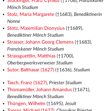
Stockinger, Franz Cyrillus
(†1706),
Franziskaner
Mönch Studium
Stolz, Maria Margarete
(†1683),
Benediktinerin
Nonne
Stotz, Maximilian Dionysius
(†1689),
Benediktiner Mönch Studium
Strasser, Johann Georg Clemens
(†1683),
Franziskaner Mönch Studium
Strassguettlin, Matthias
(†1700),
Oberbergwerksverweser Studium
Sutor, Balthasar (1627)
(†1636),
Studium
Tasch, Franz (1627)
,
Priester Studium
Thomamüller, Johann Amandus
(†1671),
Benediktiner Mönch Studium
Thüngen, Wilhelm
(†1695),
Jesuit
Tonsor, Michael (1627)
,
Chorvikar Priester