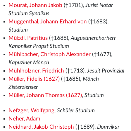
Mourat, Johann Jakob
(†1701),
Jurist Notar
Studium Syndikus
Muggenthal, Johann Erhard von
(†1683),
Studium
MüEdl, Patritius
(†1688),
Augustinerchorherr
Kanoniker Propst Studium
Mühlbacher, Christoph Alexander
(†1677),
Kapuziner Mönch
Mühlholzner, Friedrich
(†1713),
Jesuit Provinzial
Müller, Fidelis (1627)
(†1685),
Mönch
Zisterzienser
Müller, Johann Thomas (1627)
,
Studium
Nefzger, Wolfgang
,
Schüler Studium
Neher, Adam
Neidhard, Jakob Christoph
(†1689),
Domvikar