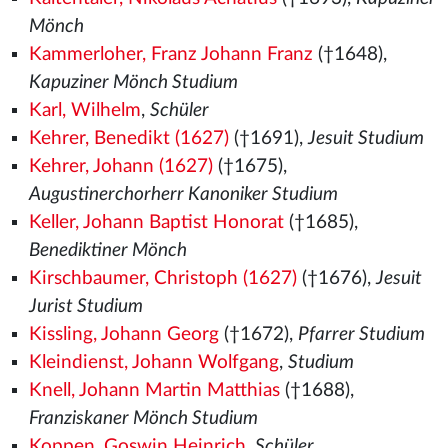
Mönch
Kammerloher, Franz Johann Franz
(†1648),
Kapuziner Mönch Studium
Karl, Wilhelm
,
Schüler
Kehrer, Benedikt (1627)
(†1691),
Jesuit Studium
Kehrer, Johann (1627)
(†1675),
Augustinerchorherr Kanoniker Studium
Keller, Johann Baptist Honorat
(†1685),
Benediktiner Mönch
Kirschbaumer, Christoph (1627)
(†1676),
Jesuit
Jurist Studium
Kissling, Johann Georg
(†1672),
Pfarrer Studium
Kleindienst, Johann Wolfgang
,
Studium
Knell, Johann Martin Matthias
(†1688),
Franziskaner Mönch Studium
Koppen, Goswin Heinrich
,
Schüler