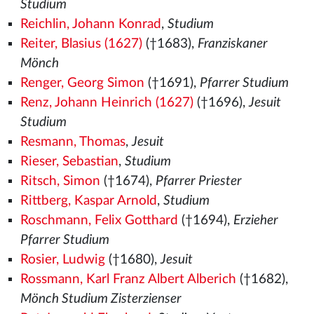
Studium
Reichlin, Johann Konrad
,
Studium
Reiter, Blasius (1627)
(†1683),
Franziskaner
Mönch
Renger, Georg Simon
(†1691),
Pfarrer Studium
Renz, Johann Heinrich (1627)
(†1696),
Jesuit
Studium
Resmann, Thomas
,
Jesuit
Rieser, Sebastian
,
Studium
Ritsch, Simon
(†1674),
Pfarrer Priester
Rittberg, Kaspar Arnold
,
Studium
Roschmann, Felix Gotthard
(†1694),
Erzieher
Pfarrer Studium
Rosier, Ludwig
(†1680),
Jesuit
Rossmann, Karl Franz Albert Alberich
(†1682),
Mönch Studium Zisterzienser