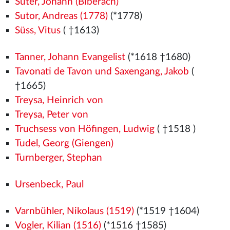
Suter, Johann (Biberach)
Sutor, Andreas (1778)
(*1778)
Süss, Vitus
( †1613)
Tanner, Johann Evangelist
(*1618 †1680)
Tavonati de Tavon und Saxengang, Jakob
(
†1665)
Treysa, Heinrich von
Treysa, Peter von
Truchsess von Höfingen, Ludwig
( †1518
)
Tudel, Georg (Giengen)
Turnberger, Stephan
Ursenbeck, Paul
Varnbühler, Nikolaus (1519)
(*1519
†1604)
Vogler, Kilian (1516)
(*1516
†1585)