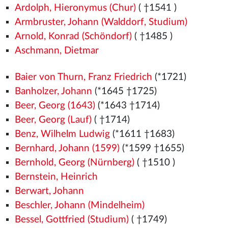
Ardolph, Hieronymus (Chur)
( †1541
)
Armbruster, Johann (Walddorf, Studium)
Arnold, Konrad (Schöndorf)
( †1485
)
Aschmann, Dietmar
Baier von Thurn, Franz Friedrich
(*1721)
Banholzer, Johann
(*1645 †1725)
Beer, Georg (1643)
(*1643 †1714)
Beer, Georg (Lauf)
( †1714)
Benz, Wilhelm Ludwig
(*1611 †1683)
Bernhard, Johann (1599)
(*1599 †1655)
Bernhold, Georg (Nürnberg)
( †1510
)
Bernstein, Heinrich
Berwart, Johann
Beschler, Johann (Mindelheim)
Bessel, Gottfried (Studium)
( †1749)