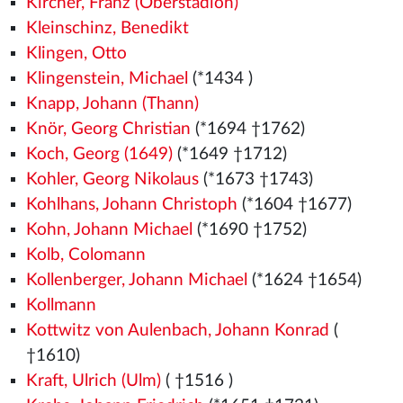
Kircher, Franz (Oberstadion)
Kleinschinz, Benedikt
Klingen, Otto
Klingenstein, Michael
(*1434
)
Knapp, Johann (Thann)
Knör, Georg Christian
(*1694 †1762)
Koch, Georg (1649)
(*1649 †1712)
Kohler, Georg Nikolaus
(*1673 †1743)
Kohlhans, Johann Christoph
(*1604 †1677)
Kohn, Johann Michael
(*1690 †1752)
Kolb, Colomann
Kollenberger, Johann Michael
(*1624 †1654)
Kollmann
Kottwitz von Aulenbach, Johann Konrad
(
†1610)
Kraft, Ulrich (Ulm)
( †1516
)