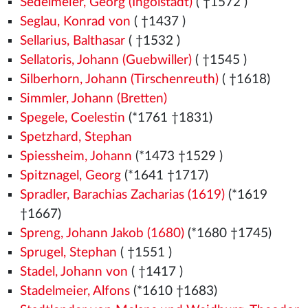
Sedelmeier, Georg (Ingolstadt)
( †1572
)
Seglau, Konrad von
( †1437
)
Sellarius, Balthasar
( †1532
)
Sellatoris, Johann (Guebwiller)
( †1545
)
Silberhorn, Johann (Tirschenreuth)
( †1618)
Simmler, Johann (Bretten)
Spegele, Coelestin
(*1761 †1831)
Spetzhard, Stephan
Spiessheim, Johann
(*1473
†1529
)
Spitznagel, Georg
(*1641 †1717)
Spradler, Barachias Zacharias (1619)
(*1619
†1667)
Spreng, Johann Jakob (1680)
(*1680 †1745)
Sprugel, Stephan
( †1551
)
Stadel, Johann von
( †1417
)
Stadelmeier, Alfons
(*1610 †1683)