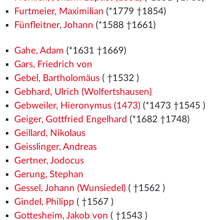
Furtmeier, Maximilian
(*1779 †1854)
Fünfleitner, Johann
(*1588 †1661)
Gahe, Adam
(*1631 †1669)
Gars, Friedrich von
Gebel, Bartholomäus
( †1532
)
Gebhard, Ulrich (Wolfertshausen)
Gebweiler, Hieronymus (1473)
(*1473
†1545
)
Geiger, Gottfried Engelhard
(*1682 †1748)
Geillard, Nikolaus
Geisslinger, Andreas
Gertner, Jodocus
Gerung, Stephan
Gessel, Johann (Wunsiedel)
( †1562
)
Gindel, Philipp
( †1567
)
Gottesheim, Jakob von
( †1543
)