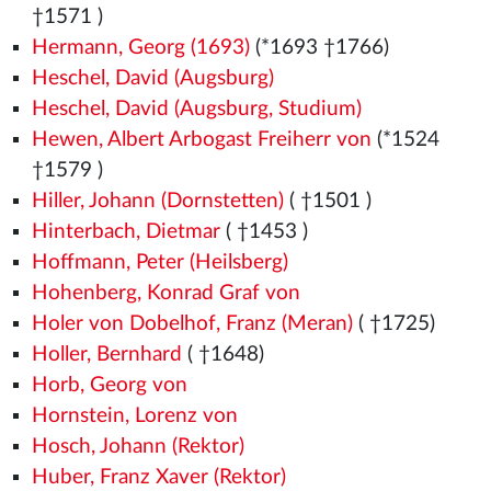
†1571
)
Hermann, Georg (1693)
(*1693 †1766)
Heschel, David (Augsburg)
Heschel, David (Augsburg, Studium)
Hewen, Albert Arbogast Freiherr von
(*1524
†1579
)
Hiller, Johann (Dornstetten)
( †1501
)
Hinterbach, Dietmar
( †1453
)
Hoffmann, Peter (Heilsberg)
Hohenberg, Konrad Graf von
Holer von Dobelhof, Franz (Meran)
( †1725)
Holler, Bernhard
( †1648)
Horb, Georg von
Hornstein, Lorenz von
Hosch, Johann (Rektor)
Huber, Franz Xaver (Rektor)