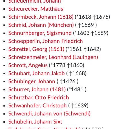
Scheuermlein, Johann
Scheurecker, Matthäus
Schirmbeck, Johann (1618)
(*1618 †1675)
Schmid, Johann (München)
( †1569
)
Schnurnberger, Sigismund
(*1603 †1689)
Schoepperlin, Johann Friedrich
Schrettel, Georg (1561)
(*1561
†1642)
Schretzenmeier, Leonhard (Lauingen)
Schrott, Angelus
(*1778 †1860)
Schubart, Johann Jakob
( †1668)
Schubinger, Johann
( †1426
)
Schurrer, Johann (1481)
(*1481
)
Schutzbar, Otto Friedrich
Schwanhofer, Christoph
( †1639)
Schwendi, Johann von (Schwendi)
Schübelin, Johann Sixt