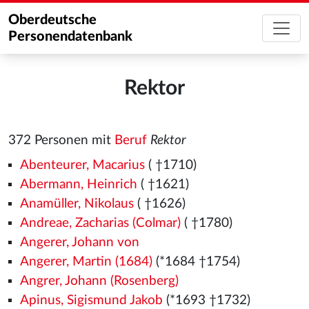
Oberdeutsche
Personendatenbank
Rektor
372 Personen mit
Beruf
Rektor
Abenteurer, Macarius
( †1710)
Abermann, Heinrich
( †1621)
Anamüller, Nikolaus
( †1626)
Andreae, Zacharias (Colmar)
( †1780)
Angerer, Johann von
Angerer, Martin (1684)
(*1684 †1754)
Angrer, Johann (Rosenberg)
Apinus, Sigismund Jakob
(*1693 †1732)