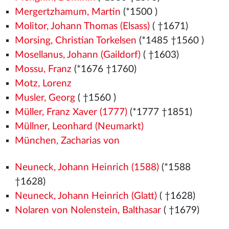
Mergertzhamum, Martin
(*1500
)
Molitor, Johann Thomas (Elsass)
( †1671)
Morsing, Christian Torkelsen
(*1485
†1560
)
Mosellanus, Johann (Gaildorf)
( †1603)
Mossu, Franz
(*1676 †1760)
Motz, Lorenz
Musler, Georg
( †1560
)
Müller, Franz Xaver (1777)
(*1777 †1851)
Müllner, Leonhard (Neumarkt)
München, Zacharias von
Neuneck, Johann Heinrich (1588)
(*1588
†1628)
Neuneck, Johann Heinrich (Glatt)
( †1628)
Nolaren von Nolenstein, Balthasar
( †1679)