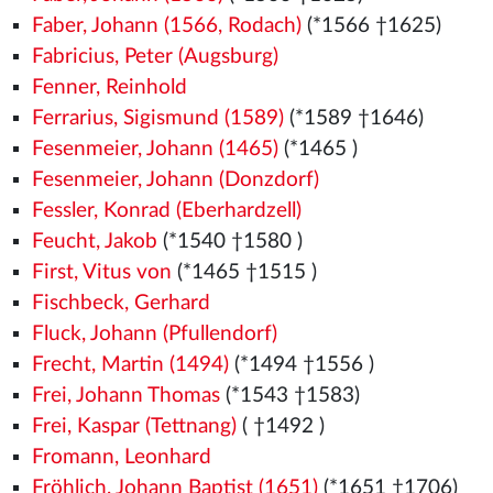
Faber, Johann (1566, Rodach)
(*1566
†1625)
Fabricius, Peter (Augsburg)
Fenner, Reinhold
Ferrarius, Sigismund (1589)
(*1589 †1646)
Fesenmeier, Johann (1465)
(*1465
)
Fesenmeier, Johann (Donzdorf)
Fessler, Konrad (Eberhardzell)
Feucht, Jakob
(*1540
†1580
)
First, Vitus von
(*1465
†1515
)
Fischbeck, Gerhard
Fluck, Johann (Pfullendorf)
Frecht, Martin (1494)
(*1494
†1556
)
Frei, Johann Thomas
(*1543
†1583)
Frei, Kaspar (Tettnang)
( †1492
)
Fromann, Leonhard
Fröhlich, Johann Baptist (1651)
(*1651 †1706)