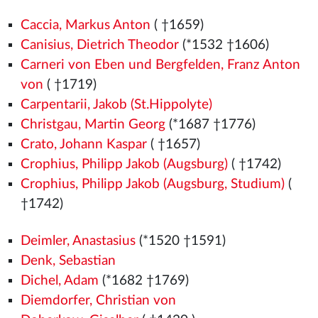
Caccia, Markus Anton
( †1659)
Canisius, Dietrich Theodor
(*1532
†1606)
Carneri von Eben und Bergfelden, Franz Anton
von
( †1719)
Carpentarii, Jakob (St.Hippolyte)
Christgau, Martin Georg
(*1687 †1776)
Crato, Johann Kaspar
( †1657)
Crophius, Philipp Jakob (Augsburg)
( †1742)
Crophius, Philipp Jakob (Augsburg, Studium)
(
†1742)
Deimler, Anastasius
(*1520
†1591)
Denk, Sebastian
Dichel, Adam
(*1682 †1769)
Diemdorfer, Christian von