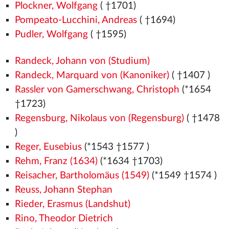
Plockner, Wolfgang
( †1701)
Pompeato-Lucchini, Andreas
( †1694)
Pudler, Wolfgang
( †1595)
Randeck, Johann von (Studium)
Randeck, Marquard von (Kanoniker)
( †1407
)
Rassler von Gamerschwang, Christoph
(*1654
†1723)
Regensburg, Nikolaus von (Regensburg)
( †1478
)
Reger, Eusebius
(*1543
†1577
)
Rehm, Franz (1634)
(*1634 †1703)
Reisacher, Bartholomäus (1549)
(*1549
†1574
)
Reuss, Johann Stephan
Rieder, Erasmus (Landshut)
Rino, Theodor Dietrich