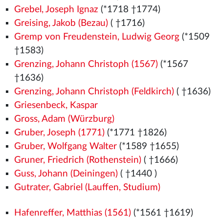
Grebel, Joseph Ignaz
(*1718 †1774)
Greising, Jakob (Bezau)
( †1716)
Gremp von Freudenstein, Ludwig Georg
(*1509
†1583)
Grenzing, Johann Christoph (1567)
(*1567
†1636)
Grenzing, Johann Christoph (Feldkirch)
( †1636)
Griesenbeck, Kaspar
Gross, Adam (Würzburg)
Gruber, Joseph (1771)
(*1771 †1826)
Gruber, Wolfgang Walter
(*1589 †1655)
Gruner, Friedrich (Rothenstein)
( †1666)
Guss, Johann (Deiningen)
( †1440
)
Gutrater, Gabriel (Lauffen, Studium)
Hafenreffer, Matthias (1561)
(*1561
†1619)