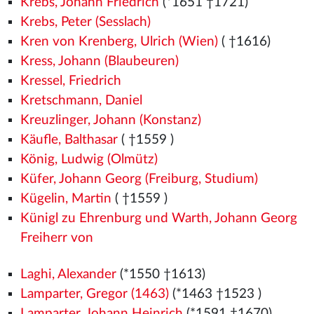
Krebs, Johann Friedrich
(*1651 †1721)
Krebs, Peter (Sesslach)
Kren von Krenberg, Ulrich (Wien)
( †1616)
Kress, Johann (Blaubeuren)
Kressel, Friedrich
Kretschmann, Daniel
Kreuzlinger, Johann (Konstanz)
Käufle, Balthasar
( †1559
)
König, Ludwig (Olmütz)
Küfer, Johann Georg (Freiburg, Studium)
Kügelin, Martin
( †1559
)
Künigl zu Ehrenburg und Warth, Johann Georg
Freiherr von
Laghi, Alexander
(*1550
†1613)
Lamparter, Gregor (1463)
(*1463
†1523
)
Lamparter, Johann Heinrich
(*1591 †1670)