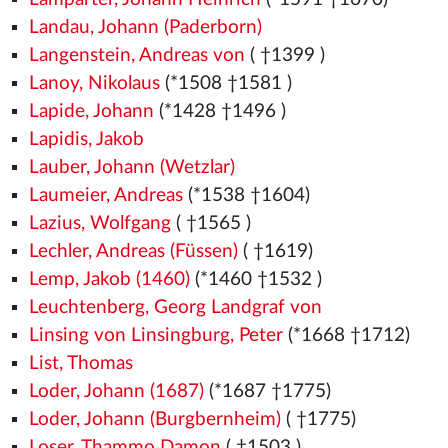
Landau, Johann (Paderborn)
Langenstein, Andreas von
( †1399
)
Lanoy, Nikolaus
(*1508
†1581
)
Lapide, Johann
(*1428
†1496
)
Lapidis, Jakob
Lauber, Johann (Wetzlar)
Laumeier, Andreas
(*1538
†1604)
Lazius, Wolfgang
( †1565
)
Lechler, Andreas (Füssen)
( †1619)
Lemp, Jakob (1460)
(*1460
†1532
)
Leuchtenberg, Georg Landgraf von
Linsing von Linsingburg, Peter
(*1668 †1712)
List, Thomas
Loder, Johann (1687)
(*1687 †1775)
Loder, Johann (Burgbernheim)
( †1775)
Loser, Thammo Damon
( †1503
)