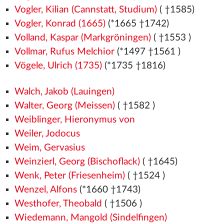
Vogler, Kilian (Cannstatt, Studium)
( †1585)
Vogler, Konrad (1665)
(*1665 †1742)
Volland, Kaspar (Markgröningen)
( †1553
)
Vollmar, Rufus Melchior
(*1497
†1561
)
Vögele, Ulrich (1735)
(*1735 †1816)
Walch, Jakob (Lauingen)
Walter, Georg (Meissen)
( †1582
)
Weiblinger, Hieronymus von
Weiler, Jodocus
Weim, Gervasius
Weinzierl, Georg (Bischoflack)
( †1645)
Wenk, Peter (Friesenheim)
( †1524
)
Wenzel, Alfons
(*1660 †1743)
Westhofer, Theobald
( †1506
)
Wiedemann, Mangold (Sindelfingen)