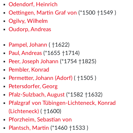
Odendorf, Heinrich
Oettingen, Martin Graf von
(*1500
†1549
)
Ogilvy, Wilhelm
Oudorp, Andreas
Pampel, Johann
( †1622)
Paul, Andreas
(*1655 †1714)
Peer, Joseph Johann
(*1754 †1825)
Pembler, Konrad
Permetter, Johann (Adorf)
( †1505
)
Petersdorfer, Georg
Pfalz-Sulzbach, August
(*1582
†1632)
Pfalzgraf von Tübingen-Lichteneck, Konrad
(Lichteneck)
( †1600)
Pforzheim, Sebastian von
Plantsch, Martin
(*1460
†1533
)