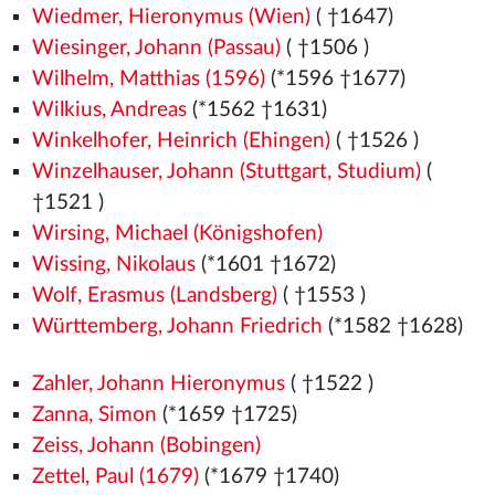
Wiedmer, Hieronymus (Wien)
( †1647)
Wiesinger, Johann (Passau)
( †1506
)
Wilhelm, Matthias (1596)
(*1596 †1677)
Wilkius, Andreas
(*1562
†1631)
Winkelhofer, Heinrich (Ehingen)
( †1526
)
Winzelhauser, Johann (Stuttgart, Studium)
(
†1521
)
Wirsing, Michael (Königshofen)
Wissing, Nikolaus
(*1601 †1672)
Wolf, Erasmus (Landsberg)
( †1553
)
Württemberg, Johann Friedrich
(*1582
†1628)
Zahler, Johann Hieronymus
( †1522
)
Zanna, Simon
(*1659 †1725)
Zeiss, Johann (Bobingen)
Zettel, Paul (1679)
(*1679 †1740)