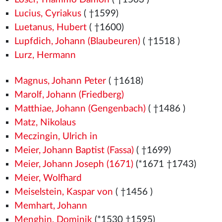
Lucius, Cyriakus
( †1599)
Luetanus, Hubert
( †1600)
Lupfdich, Johann (Blaubeuren)
( †1518
)
Lurz, Hermann
Magnus, Johann Peter
( †1618)
Marolf, Johann (Friedberg)
Matthiae, Johann (Gengenbach)
( †1486
)
Matz, Nikolaus
Meczingin, Ulrich in
Meier, Johann Baptist (Fassa)
( †1699)
Meier, Johann Joseph (1671)
(*1671 †1743)
Meier, Wolfhard
Meiselstein, Kaspar von
( †1456
)
Memhart, Johann
Menghin, Dominik
(*1530
†1595)