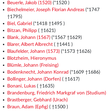
Beuerle, Jakob (1520)
(*1520
)
Biechelmeier, Joseph Florian Andreas
(*1747
†1795)
Biel, Gabriel
(*1418
†1495
)
Bitzan, Philipp
( †1621)
Blank, Johann (1567)
(*1567
†1629)
Blarer, Albert Albrecht
( †1441
)
Blaufelder, Johann (1573)
(*1573
†1626)
Blotzheim, Hieronymus
Blümle, Johann (Freising)
Bodenknecht, Johann Konrad
(*1609 †1686)
Bollinger, Johann (Dorfen)
( †1617)
Bonani, Lukas
( †1635)
Brandenburg, Friedrich Markgraf von (Studium)
Brastberger, Gebhard (Urach)
Braun, Adam (Epfig)
( †1500
)