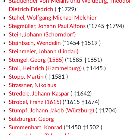
Stadtlender von Melans und Weidburg, Theodor
Dietrich Friedrich
( †1729)
Stahel, Wolfgang Michael Melchior
Stegmüller, Johann Paul Alfons
(*1745 †1794)
Stein, Johann (Schorndorf)
Steinbach, Wendelin
(*1454
†1519
)
Steinmeier, Johann (Lindau)
Stengel, Georg (1585)
(*1585 †1651)
Stoll, Heinrich (Hammelburg)
( †1445
)
Stopp, Martin
( †1581
)
Strassner, Nikolaus
Stredele, Johann Kaspar
( †1642)
Strobel, Franz (1615)
(*1615 †1674)
Stumpf, Johann Jakob (Würzburg)
( †1704)
Sulzburger, Georg
Summenhart, Konrad
(*1450
†1502
)