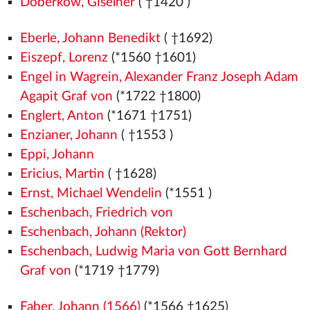
Doberkow, Giselher
( †1420
)
Eberle, Johann Benedikt
( †1692)
Eiszepf, Lorenz
(*1560
†1601)
Engel in Wagrein, Alexander Franz Joseph Adam
Agapit Graf von
(*1722 †1800)
Englert, Anton
(*1671 †1751)
Enzianer, Johann
( †1553
)
Eppi, Johann
Ericius, Martin
( †1628)
Ernst, Michael Wendelin
(*1551
)
Eschenbach, Friedrich von
Eschenbach, Johann (Rektor)
Eschenbach, Ludwig Maria von Gott Bernhard
Graf von
(*1719 †1779)
Faber, Johann (1566)
(*1566
†1625)