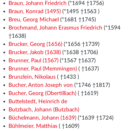
Braun, Johann Friedrich
(*1694 †1756)
Braun, Konrad (1495)
(*1495
†1563
)
Breu, Georg Michael
(*1681 †1745)
Brochmand, Johann Erasmus Friedrich
(*1594
†1638)
Brucker, Georg (1656)
(*1656 †1739)
Brucker, Jakob (1638)
(*1638 †1706)
Brunner, Paul (1567)
(*1567
†1637)
Brunner, Paul (Memmingen)
( †1637)
Brunzlein, Nikolaus
( †1433
)
Bucher, Anton Joseph von
(*1746 †1817)
Bucher, Georg (Obertilliach)
( †1619)
Buttelstedt, Heinrich de
Butzbach, Johann (Butzbach)
Büchelmann, Johann (1639)
(*1639 †1724)
Bühlmeier, Matthias
( †1609)