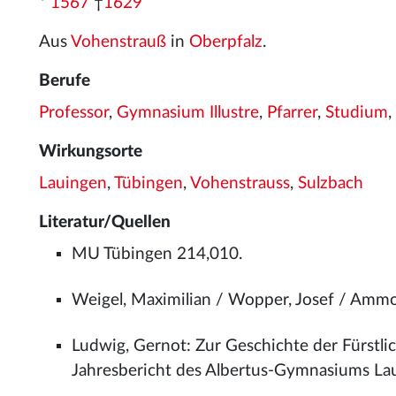
*
1567
†
1629
Aus
Vohenstrauß
in
Oberpfalz
.
Berufe
Professor
,
Gymnasium Illustre
,
Pfarrer
,
Studium
,
Wirkungsorte
Lauingen
,
Tübingen
,
Vohenstrauss
,
Sulzbach
Literatur/Quellen
MU Tübingen 214,010.
Weigel, Maximilian / Wopper, Josef / Ammo
Ludwig, Gernot: Zur Geschichte der Fürstlic
Jahresbericht des Albertus-Gymnasiums La