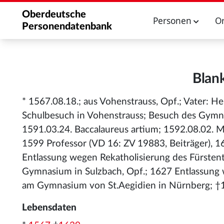
Oberdeutsche
Personen
O
Personendatenbank
Blan
* 1567.08.18.; aus Vohenstrauss, Opf.; Vater: He
Schulbesuch in Vohenstrauss; Besuch des Gymna
1591.03.24. Baccalaureus artium; 1592.08.02. M
1599 Professor (VD 16: ZV 19883, Beiträger), 
Entlassung wegen Rekatholisierung des Fürste
Gymnasium in Sulzbach, Opf.; 1627 Entlassung 
am Gymnasium von St.Aegidien in Nürnberg; †
Lebensdaten