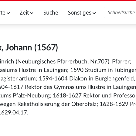
rte
Zeit
Suche
Sonstiges
k, Johann (1567)
inrich (Neuburgisches Pfarrerbuch, Nr.707), Pfarrer;
siums Illustre in Lauingen; 1590 Studium in Tübinge
agister artium; 1594-1604 Diakon in Burglengenfeld, 
1604-1617 Rektor des Gymnasiums Illustre in Lauinge
ntums Pfalz-Neuburg; 1618-1627 Rektor und Professo
wegen Rekatholisierung der Oberpfalz; 1628-1629 Pr
1629.04.17.