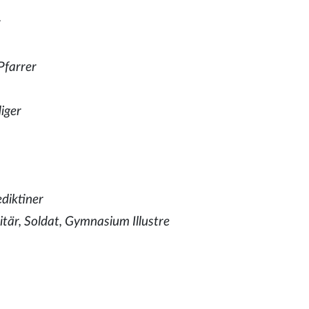
r
Pfarrer
diger
diktiner
itär, Soldat, Gymnasium Illustre