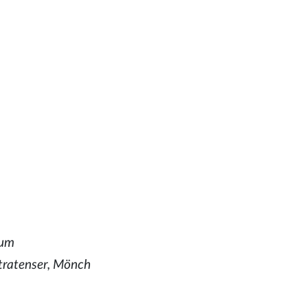
ium
stratenser, Mönch