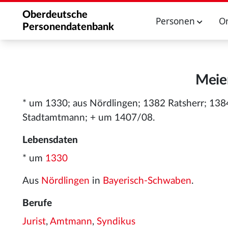
Oberdeutsche
Personen
O
Personendatenbank
Meier
* um 1330; aus Nördlingen; 1382 Ratsherr; 138
Stadtamtmann; + um 1407/08.
Lebensdaten
* um
1330
Aus
Nördlingen
in
Bayerisch-Schwaben
.
Berufe
Jurist
,
Amtmann
,
Syndikus