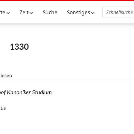
rte
Zeit
Suche
Sonstiges
1330
iesen
hof Kanoniker Studium
kus