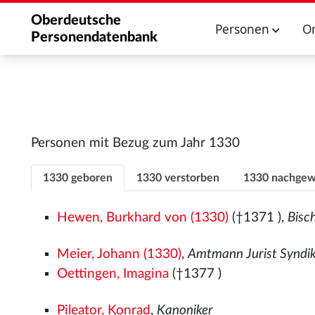
Oberdeutsche
Personen
O
Personendatenbank
Personen mit Bezug zum Jahr 1330
1330 geboren
1330 verstorben
1330 nachgew
Hewen, Burkhard von (1330)
(†1371
),
Bisc
Meier, Johann (1330)
,
Amtmann Jurist Syndi
Oettingen, Imagina
(†1377
)
Pileator, Konrad
,
Kanoniker