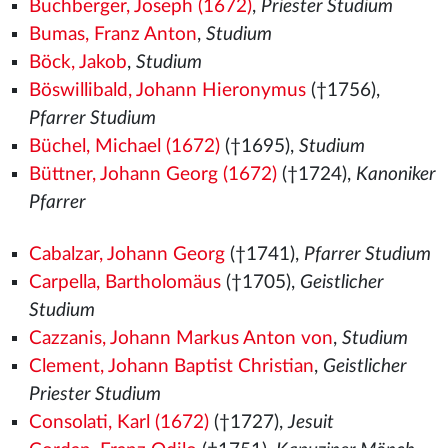
Buchberger, Joseph (1672)
,
Priester Studium
Bumas, Franz Anton
,
Studium
Böck, Jakob
,
Studium
Böswillibald, Johann Hieronymus
(†1756),
Pfarrer Studium
Büchel, Michael (1672)
(†1695),
Studium
Büttner, Johann Georg (1672)
(†1724),
Kanoniker
Pfarrer
Cabalzar, Johann Georg
(†1741),
Pfarrer Studium
Carpella, Bartholomäus
(†1705),
Geistlicher
Studium
Cazzanis, Johann Markus Anton von
,
Studium
Clement, Johann Baptist Christian
,
Geistlicher
Priester Studium
Consolati, Karl (1672)
(†1727),
Jesuit