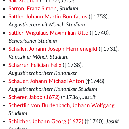
Sall, Stephan
(†1722),
Jesuit
Sarron, Franz Simon
,
Studium
Sattler, Johann Martin Bonifatius
(†1753),
Augustinereremit Mönch Studium
Sattler, Wiguläus Maximilian Utto
(†1740),
Benediktiner Studium
Schaller, Johann Joseph Hermenegild
(†1731),
Kapuziner Mönch Studium
Scharrer, Felician Felix
(†1738),
Augustinerchorherr Kanoniker
Schauer, Johann Michael Anton
(†1748),
Augustinerchorherr Kanoniker Studium
Scherer, Jakob (1672)
(†1736),
Jesuit
Schertlin von Burtenbach, Johann Wolfgang
,
Studium
Schilcher, Johann Georg (1672)
(†1740),
Jesuit