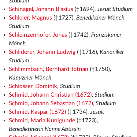
Studium
Schinagel, Johann Blasius
(†1694),
Jesuit Studium
Schleier, Magnus
(†1727),
Benediktiner Mönch
Studium
Schleinzenhofer, Jonas
(†1742),
Franziskaner
Mönch
Schliderer, Johann Ludwig
(†1716),
Kanoniker
Studium
Schlimmbach, Bernhard Totnan
(†1750),
Kapuziner Mönch
Schlosser, Dominik
,
Studium
Schmid, Johann Christian (1672)
,
Studium
Schmid, Johann Sebastian (1672)
,
Studium
Schmid, Kaspar (1672)
(†1734),
Jesuit
Schmid, Maria Kunigunde
(†1723),
Benediktinerin Nonne Äbtissin