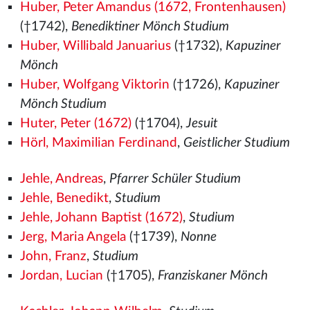
Huber, Peter Amandus (1672, Frontenhausen)
(†1742),
Benediktiner Mönch Studium
Huber, Willibald Januarius
(†1732),
Kapuziner
Mönch
Huber, Wolfgang Viktorin
(†1726),
Kapuziner
Mönch Studium
Huter, Peter (1672)
(†1704),
Jesuit
Hörl, Maximilian Ferdinand
,
Geistlicher Studium
Jehle, Andreas
,
Pfarrer Schüler Studium
Jehle, Benedikt
,
Studium
Jehle, Johann Baptist (1672)
,
Studium
Jerg, Maria Angela
(†1739),
Nonne
John, Franz
,
Studium
Jordan, Lucian
(†1705),
Franziskaner Mönch