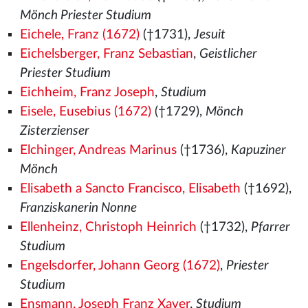
Mönch Priester Studium
Eichele, Franz (1672)
(†1731),
Jesuit
Eichelsberger, Franz Sebastian
,
Geistlicher
Priester Studium
Eichheim, Franz Joseph
,
Studium
Eisele, Eusebius (1672)
(†1729),
Mönch
Zisterzienser
Elchinger, Andreas Marinus
(†1736),
Kapuziner
Mönch
Elisabeth a Sancto Francisco, Elisabeth
(†1692),
Franziskanerin Nonne
Ellenheinz, Christoph Heinrich
(†1732),
Pfarrer
Studium
Engelsdorfer, Johann Georg (1672)
,
Priester
Studium
Ensmann, Joseph Franz Xaver
,
Studium