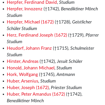
Herpfer, Ferdinand David
,
Studium
Herpfer, Innozenz
(†1742),
Benediktiner Mönch
Studium
Herpfer, Michael (1672)
(†1728),
Geistlicher
Schüler Studium
Herz, Ferdinand Joseph (1672)
(†1729),
Pfarrer
Studium
Heudorf, Johann Franz
(†1715),
Schulmeister
Studium
Hirster, Andreas
(†1742),
Jesuit Schüler
Honold, Johann Michael
,
Studium
Hork, Wolfgang
(†1745),
Amtmann
Huber, Arsenius
,
Studium
Huber, Joseph (1672)
,
Priester Studium
Huber, Peter Amandus (1672)
(†1742),
Benediktiner Mönch