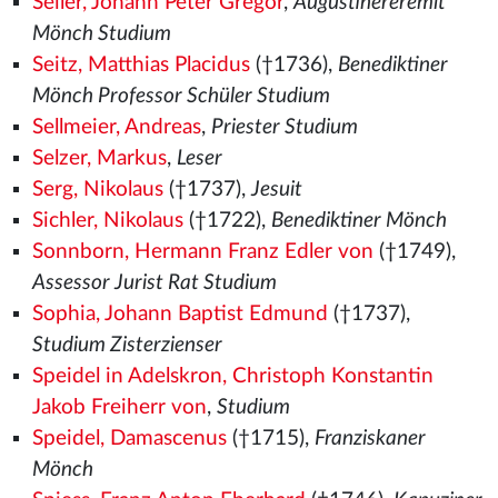
Seiler, Johann Peter Gregor
,
Augustinereremit
Mönch Studium
Seitz, Matthias Placidus
(†1736),
Benediktiner
Mönch Professor Schüler Studium
Sellmeier, Andreas
,
Priester Studium
Selzer, Markus
,
Leser
Serg, Nikolaus
(†1737),
Jesuit
Sichler, Nikolaus
(†1722),
Benediktiner Mönch
Sonnborn, Hermann Franz Edler von
(†1749),
Assessor Jurist Rat Studium
Sophia, Johann Baptist Edmund
(†1737),
Studium Zisterzienser
Speidel in Adelskron, Christoph Konstantin
Jakob Freiherr von
,
Studium
Speidel, Damascenus
(†1715),
Franziskaner
Mönch