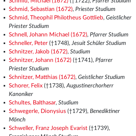
Schmid, Michael (1672)
(†1722),
Pfarrer Studium
Schmid, Sebastian (1672)
,
Priester Studium
Schmid, Theophil Philotheus Gottlieb
,
Geistlicher
Priester Studium
Schnell, Johann Michael (1672)
,
Pfarrer Studium
Schneller, Peter
(†1748),
Jesuit Schüler Studium
Schnitzer, Jakob (1672)
,
Studium
Schnitzer, Johann (1672)
(†1741),
Pfarrer
Priester Studium
Schnitzer, Matthias (1672)
,
Geistlicher Studium
Schorer, Felix
(†1738),
Augustinerchorherr
Kanoniker
Schultes, Balthasar
,
Studium
Schwegerle, Dionysius
(†1729),
Benediktiner
Mönch
Schweller, Franz Joseph Evarist
(†1739),