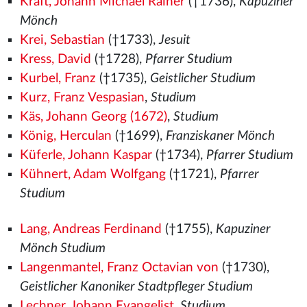
Kraft, Johann Michael Rainer
(†1736),
Kapuziner
Mönch
Krei, Sebastian
(†1733),
Jesuit
Kress, David
(†1728),
Pfarrer Studium
Kurbel, Franz
(†1735),
Geistlicher Studium
Kurz, Franz Vespasian
,
Studium
Käs, Johann Georg (1672)
,
Studium
König, Herculan
(†1699),
Franziskaner Mönch
Küferle, Johann Kaspar
(†1734),
Pfarrer Studium
Kühnert, Adam Wolfgang
(†1721),
Pfarrer
Studium
Lang, Andreas Ferdinand
(†1755),
Kapuziner
Mönch Studium
Langenmantel, Franz Octavian von
(†1730),
Geistlicher Kanoniker Stadtpfleger Studium
Lechner, Johann Evangelist
,
Studium