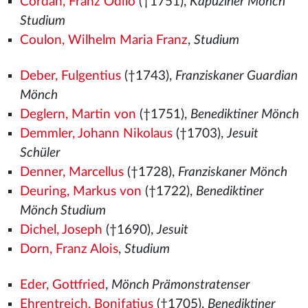
Cordan, Franz Odilo
(†1751),
Kapuziner Mönch
Studium
Coulon, Wilhelm Maria Franz
,
Studium
Deber, Fulgentius
(†1743),
Franziskaner Guardian
Mönch
Deglern, Martin von
(†1751),
Benediktiner Mönch
Demmler, Johann Nikolaus
(†1703),
Jesuit
Schüler
Denner, Marcellus
(†1728),
Franziskaner Mönch
Deuring, Markus von
(†1722),
Benediktiner
Mönch Studium
Dichel, Joseph
(†1690),
Jesuit
Dorn, Franz Alois
,
Studium
Eder, Gottfried
,
Mönch Prämonstratenser
Ehrentreich, Bonifatius
(†1705),
Benediktiner