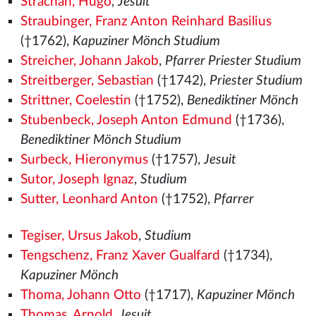
Strachan, Hugo
,
Jesuit
Straubinger, Franz Anton Reinhard Basilius
(†1762),
Kapuziner Mönch Studium
Streicher, Johann Jakob
,
Pfarrer Priester Studium
Streitberger, Sebastian
(†1742),
Priester Studium
Strittner, Coelestin
(†1752),
Benediktiner Mönch
Stubenbeck, Joseph Anton Edmund
(†1736),
Benediktiner Mönch Studium
Surbeck, Hieronymus
(†1757),
Jesuit
Sutor, Joseph Ignaz
,
Studium
Sutter, Leonhard Anton
(†1752),
Pfarrer
Tegiser, Ursus Jakob
,
Studium
Tengschenz, Franz Xaver Gualfard
(†1734),
Kapuziner Mönch
Thoma, Johann Otto
(†1717),
Kapuziner Mönch
Thomas, Arnold
,
Jesuit