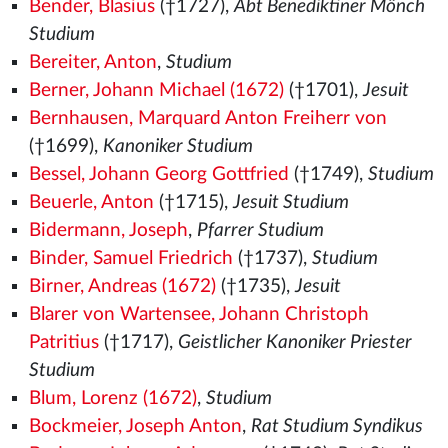
Bender, Blasius
(†1727),
Abt Benediktiner Mönch
Studium
Bereiter, Anton
,
Studium
Berner, Johann Michael (1672)
(†1701),
Jesuit
Bernhausen, Marquard Anton Freiherr von
(†1699),
Kanoniker Studium
Bessel, Johann Georg Gottfried
(†1749),
Studium
Beuerle, Anton
(†1715),
Jesuit Studium
Bidermann, Joseph
,
Pfarrer Studium
Binder, Samuel Friedrich
(†1737),
Studium
Birner, Andreas (1672)
(†1735),
Jesuit
Blarer von Wartensee, Johann Christoph
Patritius
(†1717),
Geistlicher Kanoniker Priester
Studium
Blum, Lorenz (1672)
,
Studium
Bockmeier, Joseph Anton
,
Rat Studium Syndikus