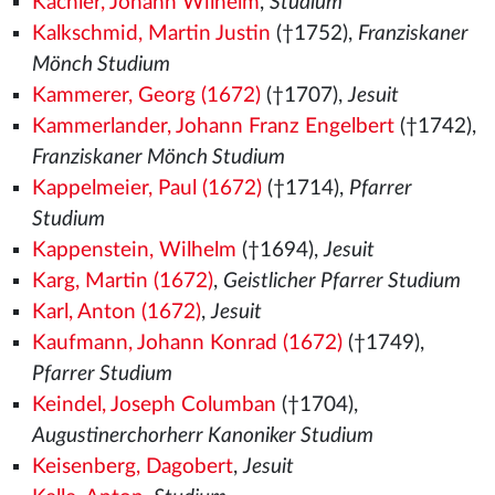
Kachler, Johann Wilhelm
,
Studium
Kalkschmid, Martin Justin
(†1752),
Franziskaner
Mönch Studium
Kammerer, Georg (1672)
(†1707),
Jesuit
Kammerlander, Johann Franz Engelbert
(†1742),
Franziskaner Mönch Studium
Kappelmeier, Paul (1672)
(†1714),
Pfarrer
Studium
Kappenstein, Wilhelm
(†1694),
Jesuit
Karg, Martin (1672)
,
Geistlicher Pfarrer Studium
Karl, Anton (1672)
,
Jesuit
Kaufmann, Johann Konrad (1672)
(†1749),
Pfarrer Studium
Keindel, Joseph Columban
(†1704),
Augustinerchorherr Kanoniker Studium
Keisenberg, Dagobert
,
Jesuit