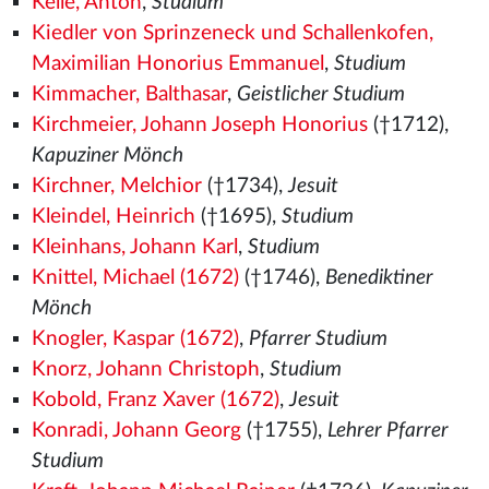
Kelle, Anton
,
Studium
Kiedler von Sprinzeneck und Schallenkofen,
Maximilian Honorius Emmanuel
,
Studium
Kimmacher, Balthasar
,
Geistlicher Studium
Kirchmeier, Johann Joseph Honorius
(†1712),
Kapuziner Mönch
Kirchner, Melchior
(†1734),
Jesuit
Kleindel, Heinrich
(†1695),
Studium
Kleinhans, Johann Karl
,
Studium
Knittel, Michael (1672)
(†1746),
Benediktiner
Mönch
Knogler, Kaspar (1672)
,
Pfarrer Studium
Knorz, Johann Christoph
,
Studium
Kobold, Franz Xaver (1672)
,
Jesuit
Konradi, Johann Georg
(†1755),
Lehrer Pfarrer
Studium