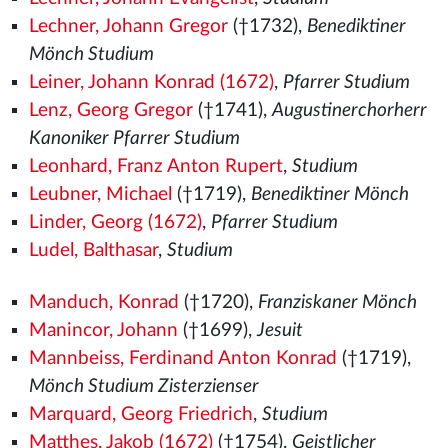
Lechner, Johann Gregor
(†1732),
Benediktiner
Mönch Studium
Leiner, Johann Konrad (1672)
,
Pfarrer Studium
Lenz, Georg Gregor
(†1741),
Augustinerchorherr
Kanoniker Pfarrer Studium
Leonhard, Franz Anton Rupert
,
Studium
Leubner, Michael
(†1719),
Benediktiner Mönch
Linder, Georg (1672)
,
Pfarrer Studium
Ludel, Balthasar
,
Studium
Manduch, Konrad
(†1720),
Franziskaner Mönch
Manincor, Johann
(†1699),
Jesuit
Mannbeiss, Ferdinand Anton Konrad
(†1719),
Mönch Studium Zisterzienser
Marquard, Georg Friedrich
,
Studium
Matthes, Jakob (1672)
(†1754),
Geistlicher