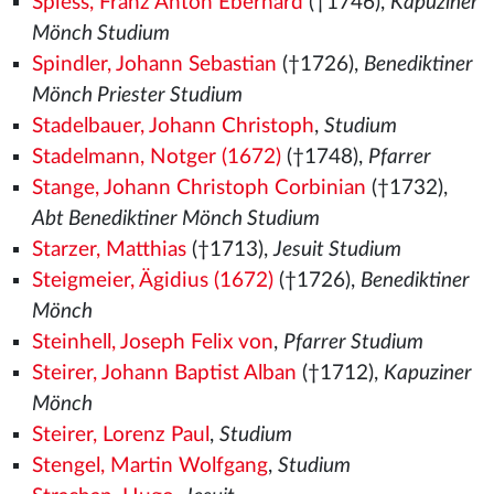
Spiess, Franz Anton Eberhard
(†1746),
Kapuziner
Mönch Studium
Spindler, Johann Sebastian
(†1726),
Benediktiner
Mönch Priester Studium
Stadelbauer, Johann Christoph
,
Studium
Stadelmann, Notger (1672)
(†1748),
Pfarrer
Stange, Johann Christoph Corbinian
(†1732),
Abt Benediktiner Mönch Studium
Starzer, Matthias
(†1713),
Jesuit Studium
Steigmeier, Ägidius (1672)
(†1726),
Benediktiner
Mönch
Steinhell, Joseph Felix von
,
Pfarrer Studium
Steirer, Johann Baptist Alban
(†1712),
Kapuziner
Mönch
Steirer, Lorenz Paul
,
Studium
Stengel, Martin Wolfgang
,
Studium