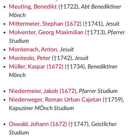
Meuting, Benedikt
(†1722),
Abt Benediktiner
Mönch
Mittermeier, Stephan (1672)
(†1741),
Jesuit
Molventer, Georg Maximilian
(†1713),
Pfarrer
Studium
Montenach, Anton
,
Jesuit
Monteolo, Peter
(†1742),
Jesuit
Müller, Kaspar (1672)
(†1734),
Benediktiner
Mönch
Niedermeier, Jakob (1672)
,
Pfarrer Studium
Niederweger, Roman Urban Cajetan
(†1759),
Kapuziner MÖnch Studium
Oswald, Johann (1672)
(†1747),
Geistlicher
Studium