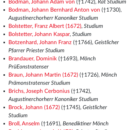
Bodman, Johann Adam von
(†1742),
Rat Studium
Bodman, Johann Bernhard Anton von
(†1730),
Augustinerchorherr Kanoniker Studium
Bolstetter, Franz Albert (1672)
,
Studium
Bolstetter, Johann Kaspar
,
Studium
Botzenhard, Johann Franz
(†1766),
Geistlicher
Pfarrer Priester Studium
Brandauer, Dominik
(†1693),
Mönch
PrüEonstratenser
Braun, Johann Martin (1672)
(†1726),
Mönch
Prämonstratenser Studium
Brichs, Joseph Cerbonius
(†1742),
Augustinerchorherr Kanoniker Studium
Brock, Johann (1672)
(†1745),
Geistlicher
Studium
Broll, Anselm
(†1691),
Benediktiner Mönch