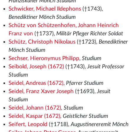
Franziskaner Mönch Studium
Schwicker, Michael Ildephons
(†1743),
Benediktiner Mönch Studium
Schütz von Schützenhofen, Johann Heinrich
Franz von
(†1737),
Militär Pfleger Richter Soldat
Schütz, Christoph Nikolaus
(†1723),
Benediktiner
Mönch Studium
Sechser, Hieronymus Philipp
,
Studium
Seibold, Joseph (1672)
(†1743),
Jesuit Professor
Studium
Seidel, Andreas (1672)
,
Pfarrer Studium
Seidel, Franz Xaver Joseph
(†1693),
Jesuit
Studium
Seidel, Johann (1672)
,
Studium
Seidel, Kaspar (1672)
,
Geistlicher Studium
Seifert, Leopold
(†1718),
Augustinereremit Mönch