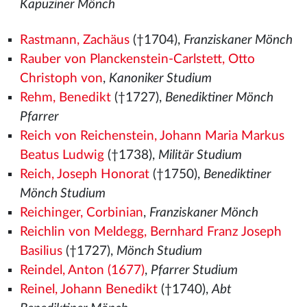
Kapuziner Mönch
Rastmann, Zachäus
(†1704),
Franziskaner Mönch
Rauber von Planckenstein-Carlstett, Otto
Christoph von
,
Kanoniker Studium
Rehm, Benedikt
(†1727),
Benediktiner Mönch
Pfarrer
Reich von Reichenstein, Johann Maria Markus
Beatus Ludwig
(†1738),
Militär Studium
Reich, Joseph Honorat
(†1750),
Benediktiner
Mönch Studium
Reichinger, Corbinian
,
Franziskaner Mönch
Reichlin von Meldegg, Bernhard Franz Joseph
Basilius
(†1727),
Mönch Studium
Reindel, Anton (1677)
,
Pfarrer Studium
Reinel, Johann Benedikt
(†1740),
Abt