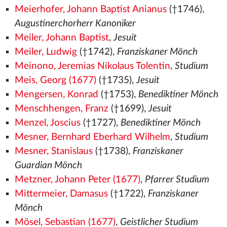
Meierhofer, Johann Baptist Anianus
(†1746),
Augustinerchorherr Kanoniker
Meiler, Johann Baptist
,
Jesuit
Meiler, Ludwig
(†1742),
Franziskaner Mönch
Meinono, Jeremias Nikolaus Tolentin
,
Studium
Meis, Georg (1677)
(†1735),
Jesuit
Mengersen, Konrad
(†1753),
Benediktiner Mönch
Menschhengen, Franz
(†1699),
Jesuit
Menzel, Joscius
(†1727),
Benediktiner Mönch
Mesner, Bernhard Eberhard Wilhelm
,
Studium
Mesner, Stanislaus
(†1738),
Franziskaner
Guardian Mönch
Metzner, Johann Peter (1677)
,
Pfarrer Studium
Mittermeier, Damasus
(†1722),
Franziskaner
Mönch
Mösel, Sebastian (1677)
,
Geistlicher Studium