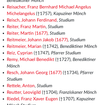
Benediktiner Mönch
Reisacher, Franz Bernhard Michael Angelus
Michelangelus
(†1757),
Kapuziner Mönch
Reisch, Johann Ferdinand
,
Studium
Reiter, Franz Martin
,
Studium
Reiter, Martin (1677)
,
Studium
Reitmeier, Johann Jakob (1677)
,
Studium
Reitmeier, Marian
(†1742),
Benediktiner Mönch
Reiz, Cyprian
(†1747),
Pfarrer Studium
Remy, Michael Benedikt
(†1727),
Benediktiner
Mönch
Resch, Johann Georg (1677)
(†1734),
Pfarrer
Studium
Rettele, Anton
,
Studium
Reutter, Leovigild
(†1704),
Franziskaner Mönch
Riedel, Franz Xaver Eugen
(†1707),
Kapuziner