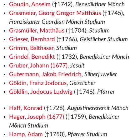
Goudin, Anselm
(†1742),
Benediktiner Mönch
Grasmeier, Georg Gregor Matthäus
(†1745),
Franziskaner Guardian Mönch Studium
Grasmüller, Matthäus
(†1704),
Studium
Grieser, Bernhard
(†1766),
Geistlicher Studium
Grimm, Balthasar
,
Studium
Grindel, Benedikt
(†1732),
Benediktiner Mönch
Gruber, Johann (1677)
,
Jesuit
Gutermann, Jakob Friedrich
,
Silberjuwelier
Göldin, Franz Jodocus
,
Geistlicher
Göldlin, Jodocus Ludwig
(†1746),
Pfarrer
Haff, Konrad
(†1728),
Augustinereremit Mönch
Hager, Joseph (1677)
(†1759),
Benediktiner
Mönch Studium
Hamp, Adam
(†1750),
Pfarrer Studium