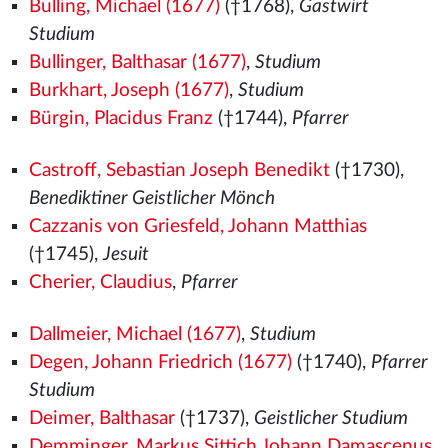
Bulling, Michael (1677)
(†1768),
Gastwirt
Studium
Bullinger, Balthasar (1677)
,
Studium
Burkhart, Joseph (1677)
,
Studium
Bürgin, Placidus Franz
(†1744),
Pfarrer
Castroff, Sebastian Joseph Benedikt
(†1730),
Benediktiner Geistlicher Mönch
Cazzanis von Griesfeld, Johann Matthias
(†1745),
Jesuit
Cherier, Claudius
,
Pfarrer
Dallmeier, Michael (1677)
,
Studium
Degen, Johann Friedrich (1677)
(†1740),
Pfarrer
Studium
Deimer, Balthasar
(†1737),
Geistlicher Studium
Demminger, Markus Sittich Johann Damascenus