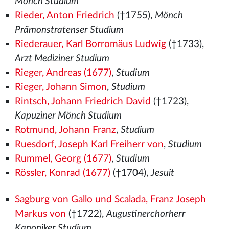
Mönch Studium
Rieder, Anton Friedrich
(†1755),
Mönch
Prämonstratenser Studium
Riederauer, Karl Borromäus Ludwig
(†1733),
Arzt Mediziner Studium
Rieger, Andreas (1677)
,
Studium
Rieger, Johann Simon
,
Studium
Rintsch, Johann Friedrich David
(†1723),
Kapuziner Mönch Studium
Rotmund, Johann Franz
,
Studium
Ruesdorf, Joseph Karl Freiherr von
,
Studium
Rummel, Georg (1677)
,
Studium
Rössler, Konrad (1677)
(†1704),
Jesuit
Sagburg von Gallo und Scalada, Franz Joseph
Markus von
(†1722),
Augustinerchorherr
Kanoniker Studium