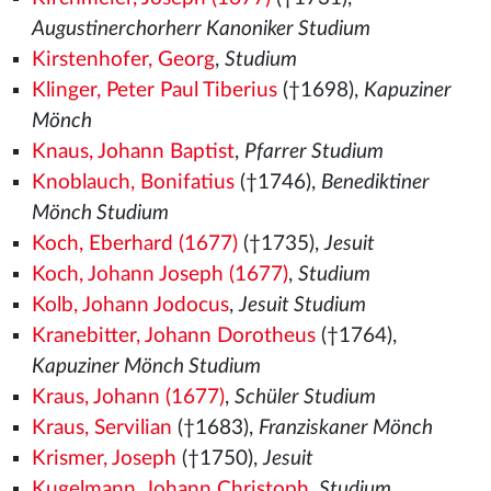
Augustinerchorherr Kanoniker Studium
Kirstenhofer, Georg
,
Studium
Klinger, Peter Paul Tiberius
(†1698),
Kapuziner
Mönch
Knaus, Johann Baptist
,
Pfarrer Studium
Knoblauch, Bonifatius
(†1746),
Benediktiner
Mönch Studium
Koch, Eberhard (1677)
(†1735),
Jesuit
Koch, Johann Joseph (1677)
,
Studium
Kolb, Johann Jodocus
,
Jesuit Studium
Kranebitter, Johann Dorotheus
(†1764),
Kapuziner Mönch Studium
Kraus, Johann (1677)
,
Schüler Studium
Kraus, Servilian
(†1683),
Franziskaner Mönch
Krismer, Joseph
(†1750),
Jesuit
Kugelmann, Johann Christoph
,
Studium