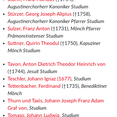
Augustinerchorherr Kanoniker Studium
Stürzer, Georg Joseph Alipius
(†1758),
Augustinerchorherr Kanoniker Pfarrer Studium
Sulzer, Franz Anton
(†1731),
Mönch Pfarrer
Prämonstratenser Studium
Suttner, Quirin Theodul
(†1750),
Kapuziner
Mönch Studium
Tavon, Anton Dietrich Theodor Heinrich von
(†1744),
Jesuit Studium
Teschler, Johann Ignaz (1677)
,
Studium
Tettenbacher, Ferdinand
(†1735),
Benediktiner
Mönch
Thurn und Taxis, Johann Joseph Franz Adam
Graf von
,
Studium
Tomaso, Johann Ludwig
,
Studium