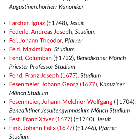
Augustinerchorherr Kanoniker
Farcher, Ignaz
(†1748),
Jesuit
Federle, Andreas Joseph
,
Studium
Fei, Johann Theodor
,
Pfarrer
Feld, Maximilian
,
Studium
Fend, Columban
(†1722),
Benediktiner Mönch
Priester Professor Studium
Fend, Franz Joseph (1677)
,
Studium
Fesenmeier, Johann Georg (1677)
,
Kapuziner
Mönch Studium
Fesenmeier, Johann Melchior Wolfgang
(†1704),
Benediktiner Jesuitengymnasium Mönch Studium
Fest, Franz Xaver (1677)
(†1740),
Jesuit
Fink, Johann Felix (1677)
(†1746),
Pfarrer
Studium