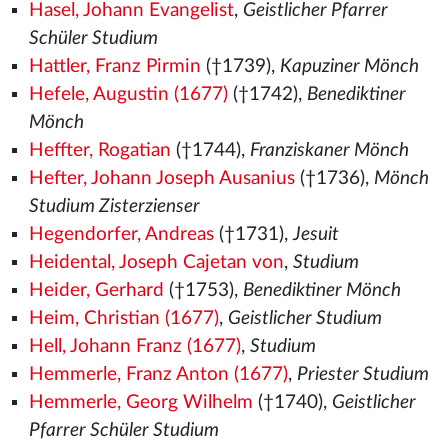
Hasel, Johann Evangelist
,
Geistlicher Pfarrer
Schüler Studium
Hattler, Franz Pirmin
(†1739),
Kapuziner Mönch
Hefele, Augustin (1677)
(†1742),
Benediktiner
Mönch
Heffter, Rogatian
(†1744),
Franziskaner Mönch
Hefter, Johann Joseph Ausanius
(†1736),
Mönch
Studium Zisterzienser
Hegendorfer, Andreas
(†1731),
Jesuit
Heidental, Joseph Cajetan von
,
Studium
Heider, Gerhard
(†1753),
Benediktiner Mönch
Heim, Christian (1677)
,
Geistlicher Studium
Hell, Johann Franz (1677)
,
Studium
Hemmerle, Franz Anton (1677)
,
Priester Studium
Hemmerle, Georg Wilhelm
(†1740),
Geistlicher
Pfarrer Schüler Studium