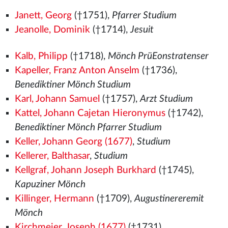
Janett, Georg
(†1751),
Pfarrer Studium
Jeanolle, Dominik
(†1714),
Jesuit
Kalb, Philipp
(†1718),
Mönch PrüEonstratenser
Kapeller, Franz Anton Anselm
(†1736),
Benediktiner Mönch Studium
Karl, Johann Samuel
(†1757),
Arzt Studium
Kattel, Johann Cajetan Hieronymus
(†1742),
Benediktiner Mönch Pfarrer Studium
Keller, Johann Georg (1677)
,
Studium
Kellerer, Balthasar
,
Studium
Kellgraf, Johann Joseph Burkhard
(†1745),
Kapuziner Mönch
Killinger, Hermann
(†1709),
Augustinereremit
Mönch
Kirchmeier, Joseph (1677)
(†1731),