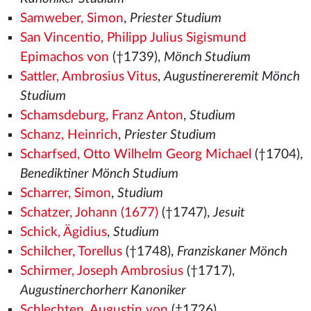
Samweber, Simon
,
Priester Studium
San Vincentio, Philipp Julius Sigismund
Epimachos von
(†1739),
Mönch Studium
Sattler, Ambrosius Vitus
,
Augustinereremit Mönch
Studium
Schamsdeburg, Franz Anton
,
Studium
Schanz, Heinrich
,
Priester Studium
Scharfsed, Otto Wilhelm Georg Michael
(†1704),
Benediktiner Mönch Studium
Scharrer, Simon
,
Studium
Schatzer, Johann (1677)
(†1747),
Jesuit
Schick, Ägidius
,
Studium
Schilcher, Torellus
(†1748),
Franziskaner Mönch
Schirmer, Joseph Ambrosius
(†1717),
Augustinerchorherr Kanoniker
Schlechten, Augustin von
(†1726),