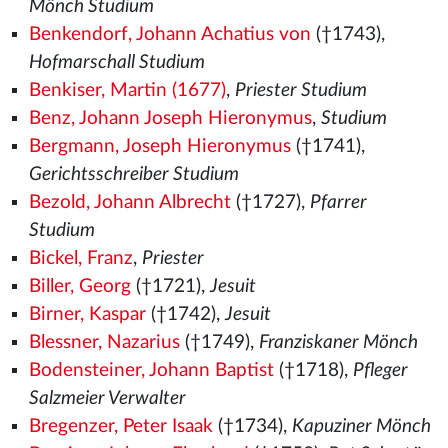
Mönch Studium
Benkendorf, Johann Achatius von
(†1743),
Hofmarschall Studium
Benkiser, Martin (1677)
,
Priester Studium
Benz, Johann Joseph Hieronymus
,
Studium
Bergmann, Joseph Hieronymus
(†1741),
Gerichtsschreiber Studium
Bezold, Johann Albrecht
(†1727),
Pfarrer
Studium
Bickel, Franz
,
Priester
Biller, Georg
(†1721),
Jesuit
Birner, Kaspar
(†1742),
Jesuit
Blessner, Nazarius
(†1749),
Franziskaner Mönch
Bodensteiner, Johann Baptist
(†1718),
Pfleger
Salzmeier Verwalter
Bregenzer, Peter Isaak
(†1734),
Kapuziner Mönch