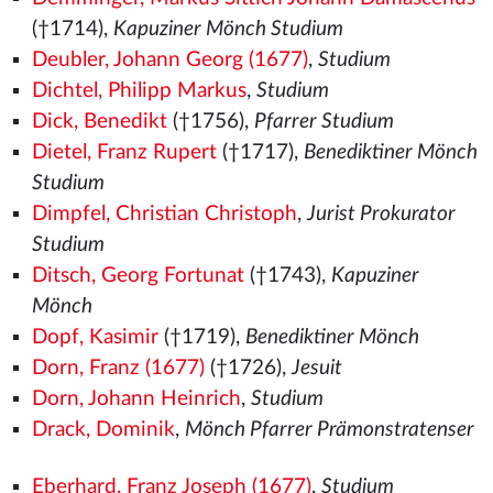
(†1714),
Kapuziner Mönch Studium
Deubler, Johann Georg (1677)
,
Studium
Dichtel, Philipp Markus
,
Studium
Dick, Benedikt
(†1756),
Pfarrer Studium
Dietel, Franz Rupert
(†1717),
Benediktiner Mönch
Studium
Dimpfel, Christian Christoph
,
Jurist Prokurator
Studium
Ditsch, Georg Fortunat
(†1743),
Kapuziner
Mönch
Dopf, Kasimir
(†1719),
Benediktiner Mönch
Dorn, Franz (1677)
(†1726),
Jesuit
Dorn, Johann Heinrich
,
Studium
Drack, Dominik
,
Mönch Pfarrer Prämonstratenser
Eberhard, Franz Joseph (1677)
,
Studium