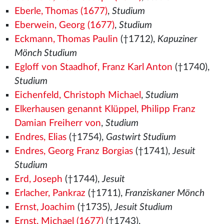
Eberle, Thomas (1677)
,
Studium
Eberwein, Georg (1677)
,
Studium
Eckmann, Thomas Paulin
(†1712),
Kapuziner
Mönch Studium
Egloff von Staadhof, Franz Karl Anton
(†1740),
Studium
Eichenfeld, Christoph Michael
,
Studium
Elkerhausen genannt Klüppel, Philipp Franz
Damian Freiherr von
,
Studium
Endres, Elias
(†1754),
Gastwirt Studium
Endres, Georg Franz Borgias
(†1741),
Jesuit
Studium
Erd, Joseph
(†1744),
Jesuit
Erlacher, Pankraz
(†1711),
Franziskaner Mönch
Ernst, Joachim
(†1735),
Jesuit Studium
Ernst, Michael (1677)
(†1743),