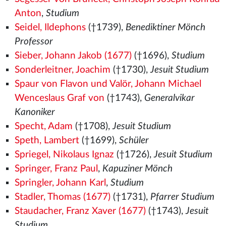
Anton
,
Studium
Seidel, Ildephons
(†1739),
Benediktiner Mönch
Professor
Sieber, Johann Jakob (1677)
(†1696),
Studium
Sonderleitner, Joachim
(†1730),
Jesuit Studium
Spaur von Flavon und Valör, Johann Michael
Wenceslaus Graf von
(†1743),
Generalvikar
Kanoniker
Specht, Adam
(†1708),
Jesuit Studium
Speth, Lambert
(†1699),
Schüler
Spriegel, Nikolaus Ignaz
(†1726),
Jesuit Studium
Springer, Franz Paul
,
Kapuziner Mönch
Springler, Johann Karl
,
Studium
Stadler, Thomas (1677)
(†1731),
Pfarrer Studium
Staudacher, Franz Xaver (1677)
(†1743),
Jesuit
Studium