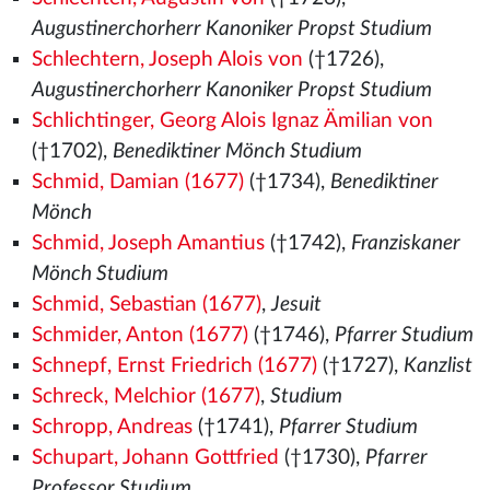
Augustinerchorherr Kanoniker Propst Studium
Schlechtern, Joseph Alois von
(†1726),
Augustinerchorherr Kanoniker Propst Studium
Schlichtinger, Georg Alois Ignaz Ämilian von
(†1702),
Benediktiner Mönch Studium
Schmid, Damian (1677)
(†1734),
Benediktiner
Mönch
Schmid, Joseph Amantius
(†1742),
Franziskaner
Mönch Studium
Schmid, Sebastian (1677)
,
Jesuit
Schmider, Anton (1677)
(†1746),
Pfarrer Studium
Schnepf, Ernst Friedrich (1677)
(†1727),
Kanzlist
Schreck, Melchior (1677)
,
Studium
Schropp, Andreas
(†1741),
Pfarrer Studium
Schupart, Johann Gottfried
(†1730),
Pfarrer
Professor Studium