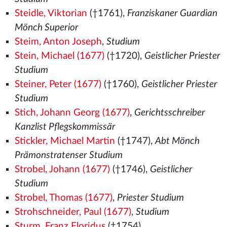
Steidle, Viktorian
(†1761),
Franziskaner Guardian
Mönch Superior
Steim, Anton Joseph
,
Studium
Stein, Michael (1677)
(†1720),
Geistlicher Priester
Studium
Steiner, Peter (1677)
(†1760),
Geistlicher Priester
Studium
Stich, Johann Georg (1677)
,
Gerichtsschreiber
Kanzlist Pflegskommissär
Stickler, Michael Martin
(†1747),
Abt Mönch
Prämonstratenser Studium
Strobel, Johann (1677)
(†1746),
Geistlicher
Studium
Strobel, Thomas (1677)
,
Priester Studium
Strohschneider, Paul (1677)
,
Studium
Sturm, Franz Floridus
(†1754),