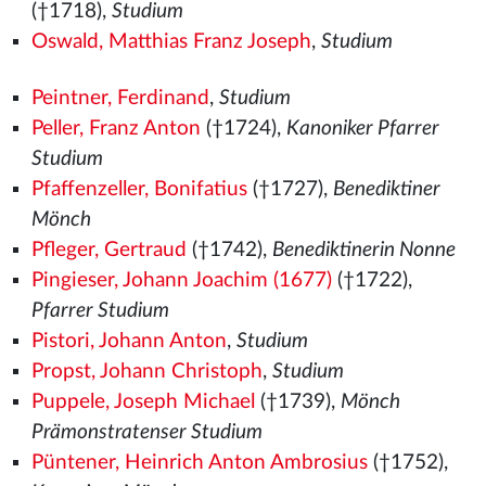
(†1718),
Studium
Oswald, Matthias Franz Joseph
,
Studium
Peintner, Ferdinand
,
Studium
Peller, Franz Anton
(†1724),
Kanoniker Pfarrer
Studium
Pfaffenzeller, Bonifatius
(†1727),
Benediktiner
Mönch
Pfleger, Gertraud
(†1742),
Benediktinerin Nonne
Pingieser, Johann Joachim (1677)
(†1722),
Pfarrer Studium
Pistori, Johann Anton
,
Studium
Propst, Johann Christoph
,
Studium
Puppele, Joseph Michael
(†1739),
Mönch
Prämonstratenser Studium
Püntener, Heinrich Anton Ambrosius
(†1752),