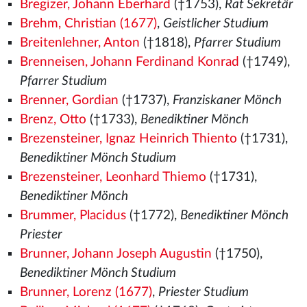
Bregizer, Johann Eberhard
(†1753),
Rat Sekretär
Brehm, Christian (1677)
,
Geistlicher Studium
Breitenlehner, Anton
(†1818),
Pfarrer Studium
Brenneisen, Johann Ferdinand Konrad
(†1749),
Pfarrer Studium
Brenner, Gordian
(†1737),
Franziskaner Mönch
Brenz, Otto
(†1733),
Benediktiner Mönch
Brezensteiner, Ignaz Heinrich Thiento
(†1731),
Benediktiner Mönch Studium
Brezensteiner, Leonhard Thiemo
(†1731),
Benediktiner Mönch
Brummer, Placidus
(†1772),
Benediktiner Mönch
Priester
Brunner, Johann Joseph Augustin
(†1750),
Benediktiner Mönch Studium
Brunner, Lorenz (1677)
,
Priester Studium