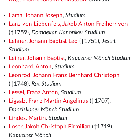
Lama, Johann Joseph
,
Studium
Lanz von Liebenfels, Jakob Anton Freiherr von
(†1759),
Domdekan Kanoniker Studium
Lehner, Johann Baptist Leo
(†1751),
Jesuit
Studium
Leiner, Johann Baptist
,
Kapuziner Mönch Studium
Leonhard, Anton
,
Studium
Leonrod, Johann Franz Bernhard Christoph
(†1748),
Rat Studium
Lessel, Franz Anton
,
Studium
Ligsalz, Franz Martin Angelinus
(†1707),
Franziskaner Mönch Studium
Lindes, Martin
,
Studium
Loser, Jakob Christoph Firmilian
(†1719),
Kapuziner Mönch