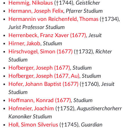
Hemmig, Nikolaus
(†1744),
Geistlicher
Hermann, Joseph Felix
,
Pfarrer Studium
Hermannin von Reichenfeld, Thomas
(†1734),
Jurist Professor Studium
Herrenbeck, Franz Xaver (1677)
,
Jesuit
Hirner, Jakob
,
Studium
Hirschvogel, Simon (1677)
(†1732),
Richter
Studium
Hofberger, Joseph (1677)
,
Studium
Hofberger, Joseph (1677, Au)
,
Studium
Hofer, Johann Baptist (1677)
(†1760),
Jesuit
Studium
Hoffmann, Konrad (1677)
,
Studium
Hofmeier, Joachim
(†1752),
Augustinerchorherr
Kanoniker Studium
Holl, Simon Silverius
(†1745),
Guardian