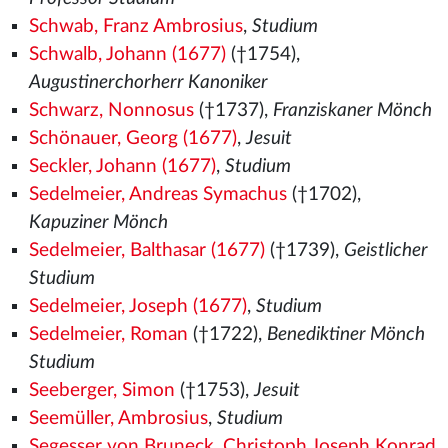
Schwab, Franz Ambrosius
,
Studium
Schwalb, Johann (1677)
(†1754),
Augustinerchorherr Kanoniker
Schwarz, Nonnosus
(†1737),
Franziskaner Mönch
Schönauer, Georg (1677)
,
Jesuit
Seckler, Johann (1677)
,
Studium
Sedelmeier, Andreas Symachus
(†1702),
Kapuziner Mönch
Sedelmeier, Balthasar (1677)
(†1739),
Geistlicher
Studium
Sedelmeier, Joseph (1677)
,
Studium
Sedelmeier, Roman
(†1722),
Benediktiner Mönch
Studium
Seeberger, Simon
(†1753),
Jesuit
Seemüller, Ambrosius
,
Studium
Segesser von Bruneck, Christoph Joseph Konrad