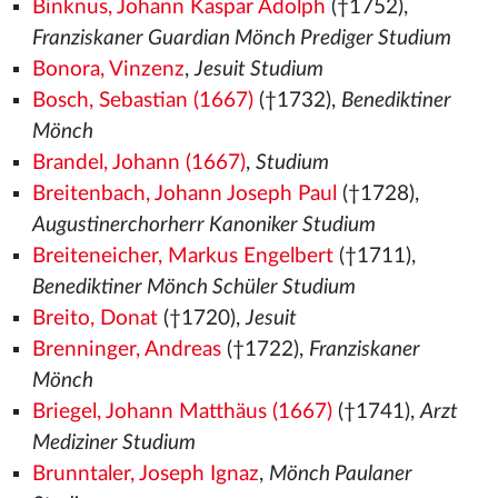
Binknus, Johann Kaspar Adolph
(†1752),
Franziskaner Guardian Mönch Prediger Studium
Bonora, Vinzenz
,
Jesuit Studium
Bosch, Sebastian (1667)
(†1732),
Benediktiner
Mönch
Brandel, Johann (1667)
,
Studium
Breitenbach, Johann Joseph Paul
(†1728),
Augustinerchorherr Kanoniker Studium
Breiteneicher, Markus Engelbert
(†1711),
Benediktiner Mönch Schüler Studium
Breito, Donat
(†1720),
Jesuit
Brenninger, Andreas
(†1722),
Franziskaner
Mönch
Briegel, Johann Matthäus (1667)
(†1741),
Arzt
Mediziner Studium
Brunntaler, Joseph Ignaz
,
Mönch Paulaner