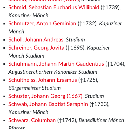
Schmid, Sebastian Eucharius Willibald
(†1739),
Kapuziner Mönch
Schmutzer, Anton Geminian
(†1732),
Kapuziner
Mönch
Scholl, Johann Andreas
,
Studium
Schreiner, Georg Jovita
(†1695),
Kapuziner
Mönch Studium
Schuhmann, Johann Martin Gaudentius
(†1704),
Augustinerchorherr Kanoniker Studium
Schultheiss, Johann Erasmus
(†1725),
Bürgermeister Studium
Schuster, Johann Georg (1667)
,
Studium
Schwab, Johann Baptist Seraphin
(†1733),
Kapuziner Mönch
Schwarz, Columban
(†1742),
Benediktiner Mönch
Pfarrer