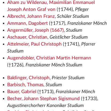
Aham zu Wildenau, Maximilian Emmanuel
Joseph Anton Graf von
(†1744),
Pfleger
Albrecht, Johann Franz
,
Schüler Studium
Ammann, Dagobert
(†1717),
Franziskaner Mönch
Angermüller, Joseph (1667)
,
Studium
Aschauer, Christian
,
Geistlicher Studium
Attelmeier, Paul Christoph
(†1741),
Pfarrer
Studium
Augendobler, Christian Martin Hermann
(†1726),
Franziskaner Mönch Studium
Baldinger, Christoph
,
Priester Studium
Barbisch, Thomas
,
Studium
Bauer, Gabriel
(†1713),
Franziskaner Mönch
Becher, Johann Stephan Sigismund
(†1733),
Augustinerchorherr Kanoniker Studium