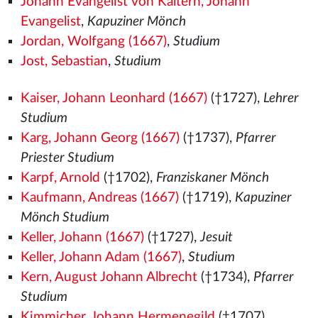
Johann Evangelist von Kaltern, Johann
Evangelist
,
Kapuziner Mönch
Jordan, Wolfgang (1667)
,
Studium
Jost, Sebastian
,
Studium
Kaiser, Johann Leonhard (1667)
(†1727),
Lehrer
Studium
Karg, Johann Georg (1667)
(†1737),
Pfarrer
Priester Studium
Karpf, Arnold
(†1702),
Franziskaner Mönch
Kaufmann, Andreas (1667)
(†1719),
Kapuziner
Mönch Studium
Keller, Johann (1667)
(†1727),
Jesuit
Keller, Johann Adam (1667)
,
Studium
Kern, August Johann Albrecht
(†1734),
Pfarrer
Studium
Kimmicher, Johann Hermenegild
(†1707),