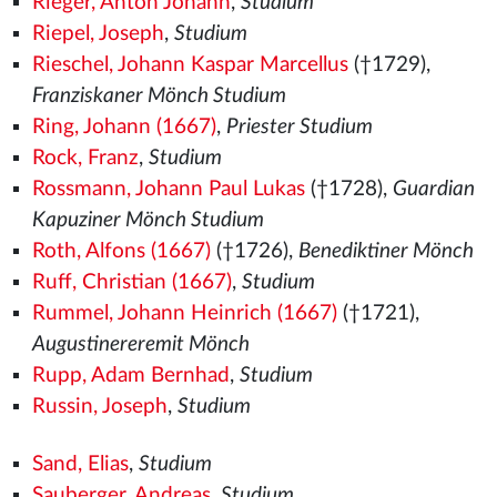
Rieger, Anton Johann
,
Studium
Riepel, Joseph
,
Studium
Rieschel, Johann Kaspar Marcellus
(†1729),
Franziskaner Mönch Studium
Ring, Johann (1667)
,
Priester Studium
Rock, Franz
,
Studium
Rossmann, Johann Paul Lukas
(†1728),
Guardian
Kapuziner Mönch Studium
Roth, Alfons (1667)
(†1726),
Benediktiner Mönch
Ruff, Christian (1667)
,
Studium
Rummel, Johann Heinrich (1667)
(†1721),
Augustinereremit Mönch
Rupp, Adam Bernhad
,
Studium
Russin, Joseph
,
Studium
Sand, Elias
,
Studium
Sauberger, Andreas
,
Studium