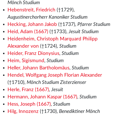
Mönch Studium
Hebenstreit, Friedrich
(†1729),
Augustinerchorherr Kanoniker Studium
Hecking, Johann Jakob
(†1737),
Pfarrer Studium
Heid, Adam (1667)
(†1733),
Jesuit Studium
Heidenheim, Christoph Marquard Philipp
Alexander von
(†1724),
Studium
Heider, Franz Dionysius
,
Studium
Heim, Sigismund
,
Studium
Heller, Johann Bartholomäus
,
Studium
Hendel, Wolfgang Joseph Florian Alexander
(†1710),
Mönch Studium Zisterzienser
Herle, Franz (1667)
,
Jesuit
Hermann, Johann Kaspar (1667)
,
Studium
Hess, Joseph (1667)
,
Studium
Hilg, Innozenz
(†1730),
Benediktiner Mönch