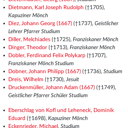
Dietmann, Karl Joseph Rudolph
(†1705),
Kapuziner Mönch
Diez, Johann Georg (1667)
(†1737),
Geistlicher
Lehrer Pfarrer Studium
Diller, Melchiades
(†1725),
Franziskaner Mönch
Dinger, Theodor
(†1713),
Franziskaner Mönch
Dobler, Ferdinand Felix Polykarp
(†1707),
Franziskaner Mönch Studium
Dobner, Johann Philipp (1667)
(†1736),
Studium
Dreis, Wilhelm
(†1730),
Jesuit
Druckenmüller, Johann Adam (1667)
(†1749),
Geistlicher Pfarrer Schüler Studium
Eberschlag von Kofl und Leheneck, Dominik
Eduard
(†1698),
Kapuziner Mönch
Eckenrieder, Michael
,
Studium