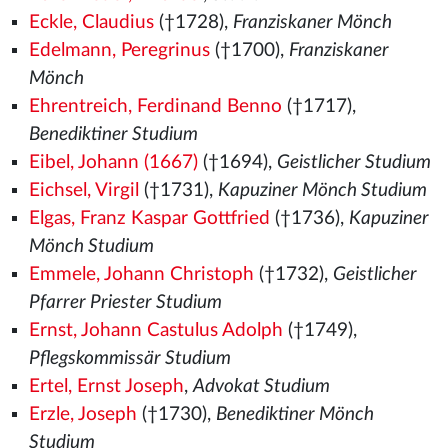
Eckle, Claudius
(†1728),
Franziskaner Mönch
Edelmann, Peregrinus
(†1700),
Franziskaner
Mönch
Ehrentreich, Ferdinand Benno
(†1717),
Benediktiner Studium
Eibel, Johann (1667)
(†1694),
Geistlicher Studium
Eichsel, Virgil
(†1731),
Kapuziner Mönch Studium
Elgas, Franz Kaspar Gottfried
(†1736),
Kapuziner
Mönch Studium
Emmele, Johann Christoph
(†1732),
Geistlicher
Pfarrer Priester Studium
Ernst, Johann Castulus Adolph
(†1749),
Pflegskommissär Studium
Ertel, Ernst Joseph
,
Advokat Studium
Erzle, Joseph
(†1730),
Benediktiner Mönch
Studium