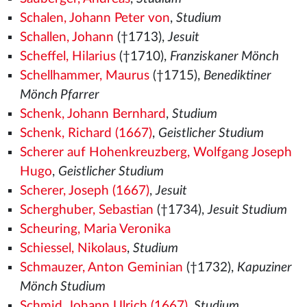
Schalen, Johann Peter von
,
Studium
Schallen, Johann
(†1713),
Jesuit
Scheffel, Hilarius
(†1710),
Franziskaner Mönch
Schellhammer, Maurus
(†1715),
Benediktiner
Mönch Pfarrer
Schenk, Johann Bernhard
,
Studium
Schenk, Richard (1667)
,
Geistlicher Studium
Scherer auf Hohenkreuzberg, Wolfgang Joseph
Hugo
,
Geistlicher Studium
Scherer, Joseph (1667)
,
Jesuit
Scherghuber, Sebastian
(†1734),
Jesuit Studium
Scheuring, Maria Veronika
Schiessel, Nikolaus
,
Studium
Schmauzer, Anton Geminian
(†1732),
Kapuziner
Mönch Studium
Schmid, Johann Ulrich (1667)
,
Studium