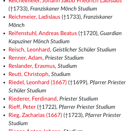
Reichelmeier, Johann Jakob Friedrich Ladislaus
(†1733),
Franziskaner Mönch Studium
Reichmeier, Ladislaus
(†1733),
Franziskaner
Mönch
Reifenstuhl, Andreas Beatus
(†1720),
Guardian
Kapuziner Mönch Studium
Reisch, Leonhard
,
Geistlicher Schüler Studium
Renner, Adam
,
Priester Studium
Reslander, Erasmus
,
Studium
Reuti, Christoph
,
Studium
Riedel, Leonhard (1667)
(†1699),
Pfarrer Priester
Schüler Studium
Riederer, Ferdinand
,
Priester Studium
Rieff, Peter
(†1722),
Pfarrer Priester Studium
Rieg, Zacharias (1667)
(†1723),
Pfarrer Priester
Studium