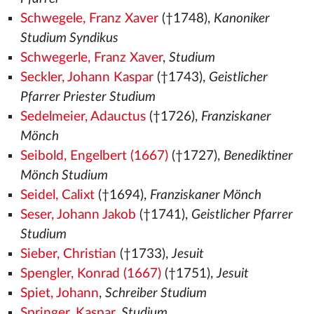
Schwegele, Franz Xaver
(†1748),
Kanoniker
Studium Syndikus
Schwegerle, Franz Xaver
,
Studium
Seckler, Johann Kaspar
(†1743),
Geistlicher
Pfarrer Priester Studium
Sedelmeier, Adauctus
(†1726),
Franziskaner
Mönch
Seibold, Engelbert (1667)
(†1727),
Benediktiner
Mönch Studium
Seidel, Calixt
(†1694),
Franziskaner Mönch
Seser, Johann Jakob
(†1741),
Geistlicher Pfarrer
Studium
Sieber, Christian
(†1733),
Jesuit
Spengler, Konrad (1667)
(†1751),
Jesuit
Spiet, Johann
,
Schreiber Studium
Springer, Kaspar
,
Studium