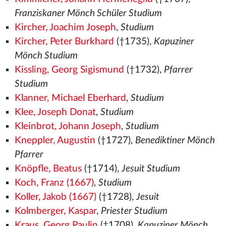
Franziskaner Mönch Schüler Studium
Kircher, Joachim Joseph
,
Studium
Kircher, Peter Burkhard
(†1735),
Kapuziner
Mönch Studium
Kissling, Georg Sigismund
(†1732),
Pfarrer
Studium
Klanner, Michael Eberhard
,
Studium
Klee, Joseph Donat
,
Studium
Kleinbrot, Johann Joseph
,
Studium
Kneppler, Augustin
(†1727),
Benediktiner Mönch
Pfarrer
Knöpfle, Beatus
(†1714),
Jesuit Studium
Koch, Franz (1667)
,
Studium
Koller, Jakob (1667)
(†1728),
Jesuit
Kolmberger, Kaspar
,
Priester Studium
Kraus, Georg Paulin
(†1708),
Kapuziner Mönch