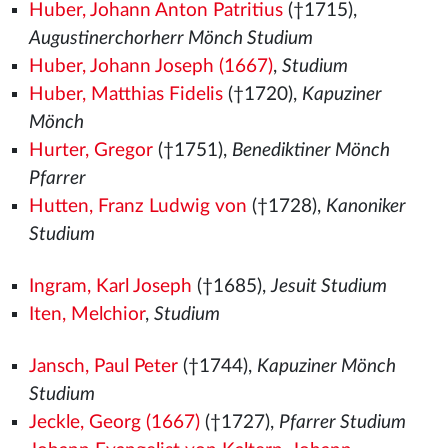
Huber, Johann Anton Patritius
(†1715),
Augustinerchorherr Mönch Studium
Huber, Johann Joseph (1667)
,
Studium
Huber, Matthias Fidelis
(†1720),
Kapuziner
Mönch
Hurter, Gregor
(†1751),
Benediktiner Mönch
Pfarrer
Hutten, Franz Ludwig von
(†1728),
Kanoniker
Studium
Ingram, Karl Joseph
(†1685),
Jesuit Studium
Iten, Melchior
,
Studium
Jansch, Paul Peter
(†1744),
Kapuziner Mönch
Studium
Jeckle, Georg (1667)
(†1727),
Pfarrer Studium