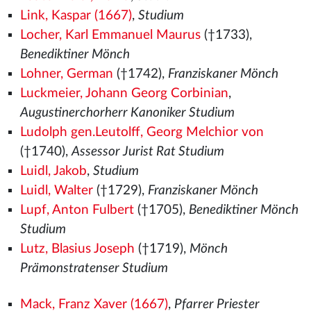
Link, Kaspar (1667)
,
Studium
Locher, Karl Emmanuel Maurus
(†1733),
Benediktiner Mönch
Lohner, German
(†1742),
Franziskaner Mönch
Luckmeier, Johann Georg Corbinian
,
Augustinerchorherr Kanoniker Studium
Ludolph gen.Leutolff, Georg Melchior von
(†1740),
Assessor Jurist Rat Studium
Luidl, Jakob
,
Studium
Luidl, Walter
(†1729),
Franziskaner Mönch
Lupf, Anton Fulbert
(†1705),
Benediktiner Mönch
Studium
Lutz, Blasius Joseph
(†1719),
Mönch
Prämonstratenser Studium
Mack, Franz Xaver (1667)
,
Pfarrer Priester