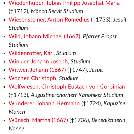
Wiedenhuber, Tobias Philipp Josaphat Maria
(†1712),
Mönch Servit Studium
Wiesensteiner, Anton Romedius
(†1733),
Jesuit
Studium
Wild, Johann Michael (1667)
,
Pfarrer Propst
Studium
Wildenrotter, Karl
,
Studium
Winkler, Johann Joseph
,
Studium
Witwer, Johann (1667)
(†1747),
Jesuit
Wocher, Christoph
,
Studium
Wolfwiesen, Christoph Eustach von Corbinian
(†1713),
Augustinerchorherr Kanoniker Studium
Wunderer, Johann Hermann
(†1724),
Kapuziner
Mönch
Wünsch, Martha (1667)
(†1736),
Benediktinerin
Nonne