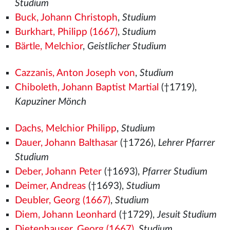
Studium
Buck, Johann Christoph
,
Studium
Burkhart, Philipp (1667)
,
Studium
Bärtle, Melchior
,
Geistlicher Studium
Cazzanis, Anton Joseph von
,
Studium
Chiboleth, Johann Baptist Martial
(†1719),
Kapuziner Mönch
Dachs, Melchior Philipp
,
Studium
Dauer, Johann Balthasar
(†1726),
Lehrer Pfarrer
Studium
Deber, Johann Peter
(†1693),
Pfarrer Studium
Deimer, Andreas
(†1693),
Studium
Deubler, Georg (1667)
,
Studium
Diem, Johann Leonhard
(†1729),
Jesuit Studium
Dietenhauser, Georg (1667)
,
Studium