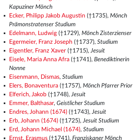
Kapuziner Mönch
Ecker, Philipp Jakob Augustin
(†1735),
Mönch
Prämonstratenser Studium
Edelmann, Ludwig
(†1729),
Mönch Zisterzienser
Egermeier, Franz Joseph
(†1737),
Studium
Eigentler, Franz Xaver
(†1715),
Jesuit
Eisele, Maria Anna Afra
(†1741),
Benediktinerin
Nonne
Eisenmann, Dismas
,
Studium
Elers, Bonaventura
(†1757),
Mönch Pfarrer Prior
Elferich, Jakob
(†1748),
Jesuit
Emmer, Balthasar
,
Geistlicher Studium
Endres, Johann (1674)
(†1743),
Jesuit
Erb, Johann (1674)
(†1725),
Jesuit Studium
Erd, Johann Michael (1674)
,
Studium
Ernst, Erasmus
(†1741),
Franziskaner Mönch