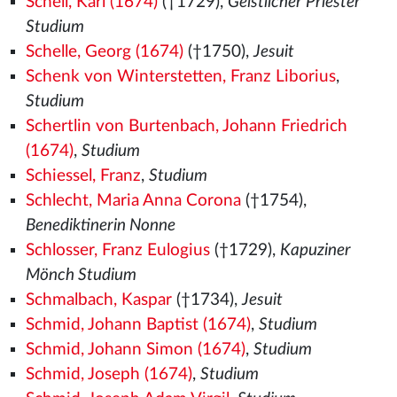
Schell, Karl (1674)
(†1729),
Geistlicher Priester
Studium
Schelle, Georg (1674)
(†1750),
Jesuit
Schenk von Winterstetten, Franz Liborius
,
Studium
Schertlin von Burtenbach, Johann Friedrich
(1674)
,
Studium
Schiessel, Franz
,
Studium
Schlecht, Maria Anna Corona
(†1754),
Benediktinerin Nonne
Schlosser, Franz Eulogius
(†1729),
Kapuziner
Mönch Studium
Schmalbach, Kaspar
(†1734),
Jesuit
Schmid, Johann Baptist (1674)
,
Studium
Schmid, Johann Simon (1674)
,
Studium
Schmid, Joseph (1674)
,
Studium