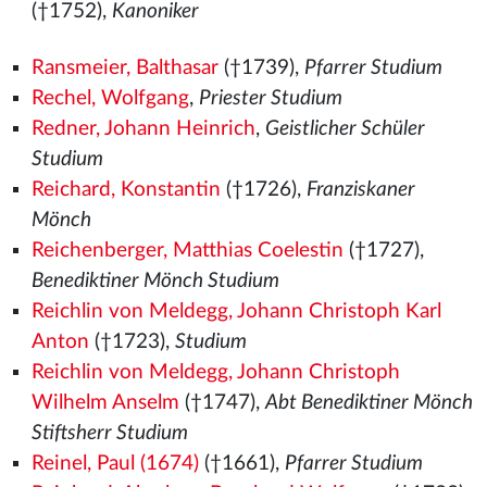
(†1752),
Kanoniker
Ransmeier, Balthasar
(†1739),
Pfarrer Studium
Rechel, Wolfgang
,
Priester Studium
Redner, Johann Heinrich
,
Geistlicher Schüler
Studium
Reichard, Konstantin
(†1726),
Franziskaner
Mönch
Reichenberger, Matthias Coelestin
(†1727),
Benediktiner Mönch Studium
Reichlin von Meldegg, Johann Christoph Karl
Anton
(†1723),
Studium
Reichlin von Meldegg, Johann Christoph
Wilhelm Anselm
(†1747),
Abt Benediktiner Mönch
Stiftsherr Studium
Reinel, Paul (1674)
(†1661),
Pfarrer Studium