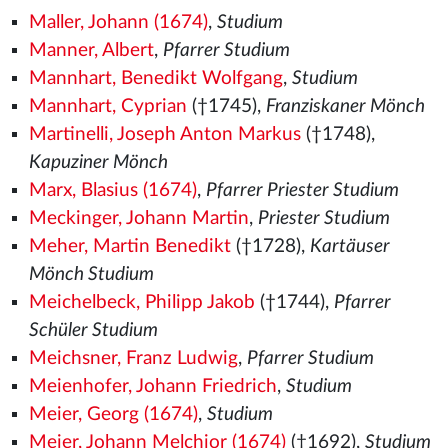
Maller, Johann (1674)
,
Studium
Manner, Albert
,
Pfarrer Studium
Mannhart, Benedikt Wolfgang
,
Studium
Mannhart, Cyprian
(†1745),
Franziskaner Mönch
Martinelli, Joseph Anton Markus
(†1748),
Kapuziner Mönch
Marx, Blasius (1674)
,
Pfarrer Priester Studium
Meckinger, Johann Martin
,
Priester Studium
Meher, Martin Benedikt
(†1728),
Kartäuser
Mönch Studium
Meichelbeck, Philipp Jakob
(†1744),
Pfarrer
Schüler Studium
Meichsner, Franz Ludwig
,
Pfarrer Studium
Meienhofer, Johann Friedrich
,
Studium
Meier, Georg (1674)
,
Studium
Meier, Johann Melchior (1674)
(†1692),
Studium