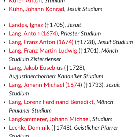
Küfer, Anton
,
Studium
Kühn, Johann Konrad
,
Jesuit Studium
Landes, Ignaz
(†1705),
Jesuit
Lang, Anton (1674)
,
Priester Studium
Lang, Franz Anton (1674)
(†1728),
Jesuit Studium
Lang, Franz Martin Ludwig
(†1701),
Mönch
Studium Zisterzienser
Lang, Jakob Eusebius
(†1728),
Augustinerchorherr Kanoniker Studium
Lang, Johann Michael (1674)
(†1733),
Jesuit
Studium
Lang, Lorenz Ferdinand Benedikt
,
Mönch
Paulaner Studium
Langkammerer, Johann Michael
,
Studium
Lechle, Dominik
(†1748),
Geistlicher Pfarrer
Studium