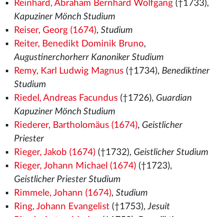
Reinhard, Abraham Bernhard Wolfgang
(†1733),
Kapuziner Mönch Studium
Reiser, Georg (1674)
,
Studium
Reiter, Benedikt Dominik Bruno
,
Augustinerchorherr Kanoniker Studium
Remy, Karl Ludwig Magnus
(†1734),
Benediktiner
Studium
Riedel, Andreas Facundus
(†1726),
Guardian
Kapuziner Mönch Studium
Riederer, Bartholomäus (1674)
,
Geistlicher
Priester
Rieger, Jakob (1674)
(†1732),
Geistlicher Studium
Rieger, Johann Michael (1674)
(†1723),
Geistlicher Priester Studium
Rimmele, Johann (1674)
,
Studium
Ring, Johann Evangelist
(†1753),
Jesuit