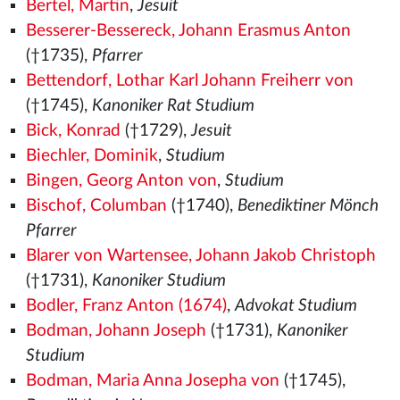
Bertel, Martin
,
Jesuit
Besserer-Bessereck, Johann Erasmus Anton
(†1735),
Pfarrer
Bettendorf, Lothar Karl Johann Freiherr von
(†1745),
Kanoniker Rat Studium
Bick, Konrad
(†1729),
Jesuit
Biechler, Dominik
,
Studium
Bingen, Georg Anton von
,
Studium
Bischof, Columban
(†1740),
Benediktiner Mönch
Pfarrer
Blarer von Wartensee, Johann Jakob Christoph
(†1731),
Kanoniker Studium
Bodler, Franz Anton (1674)
,
Advokat Studium
Bodman, Johann Joseph
(†1731),
Kanoniker
Studium
Bodman, Maria Anna Josepha von
(†1745),