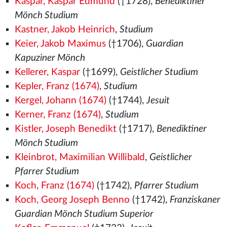
Kaspar, Kaspar Edmund
(†1728),
Benediktiner
Mönch Studium
Kastner, Jakob Heinrich
,
Studium
Keier, Jakob Maximus
(†1706),
Guardian
Kapuziner Mönch
Kellerer, Kaspar
(†1699),
Geistlicher Studium
Kepler, Franz (1674)
,
Studium
Kergel, Johann (1674)
(†1744),
Jesuit
Kerner, Franz (1674)
,
Studium
Kistler, Joseph Benedikt
(†1717),
Benediktiner
Mönch Studium
Kleinbrot, Maximilian Willibald
,
Geistlicher
Pfarrer Studium
Koch, Franz (1674)
(†1742),
Pfarrer Studium
Koch, Georg Joseph Benno
(†1742),
Franziskaner
Guardian Mönch Studium Superior