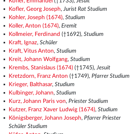
Kofler, Emmanuel
(†1733),
Jesuit
Kofler, Georg Joseph
,
Jurist Rat Studium
Kohler, Joseph (1674)
,
Studium
Koller, Anton (1674)
,
Eremit
Kollmeier, Ferdinand
(†1692),
Studium
Kraft, Ignaz
,
Schüler
Kraft, Vitus Anton
,
Studium
Kreit, Johann Wolfgang
,
Studium
Krembs, Stanislaus (1674)
(†1745),
Jesuit
Kretzdorn, Franz Anton
(†1749),
Pfarrer Studium
Krieger, Balthasar
,
Studium
Kulbinger, Johann
,
Studium
Kurz, Johann Paris von
,
Priester Studium
Kutzer, Franz Xaver Ludwig (1674)
,
Studium
Königsberger, Johann Joseph
,
Pfarrer Priester
Schüler Studium