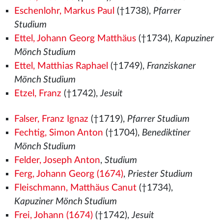
Eschenlohr, Markus Paul
(†1738),
Pfarrer
Studium
Ettel, Johann Georg Matthäus
(†1734),
Kapuziner
Mönch Studium
Ettel, Matthias Raphael
(†1749),
Franziskaner
Mönch Studium
Etzel, Franz
(†1742),
Jesuit
Falser, Franz Ignaz
(†1719),
Pfarrer Studium
Fechtig, Simon Anton
(†1704),
Benediktiner
Mönch Studium
Felder, Joseph Anton
,
Studium
Ferg, Johann Georg (1674)
,
Priester Studium
Fleischmann, Matthäus Canut
(†1734),
Kapuziner Mönch Studium
Frei, Johann (1674)
(†1742),
Jesuit