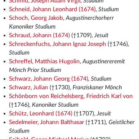
Schmid, Joseph Adam Virgil
,
Studium
Schneid, Johann Leonhard (1674)
,
Studium
Schoch, Georg Jakob
,
Augustinerchorherr
Kanoniker Studium
Schraud, Johann (1674)
(†1709),
Jesuit
Schreckenfuchs, Johann Ignaz Joseph
(†1746),
Studium
Schreffel, Matthias Hugolin
,
Augustinereremit
Mönch Prior Studium
Schwarz, Johann Georg (1674)
,
Studium
Schwarz, Julian
(†1730),
Franziskaner Mönch
Schönborn von Reichelsberg, Friedrich Karl von
(†1746),
Kanoniker Studium
Schütz, Leonhard (1674)
(†1707),
Jesuit
Sedelmeier, Johann Balthasar
(†1711),
Geistlicher
Studium