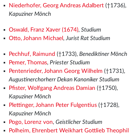
Niederhofer, Georg Andreas Adalbert
(†1736),
Kapuziner Mönch
Oswald, Franz Xaver (1674)
,
Studium
Otto, Johann Michael
,
Jurist Rat Studium
Pechhuf, Raimund
(†1733),
Benediktiner Mönch
Pemer, Thomas
,
Priester Studium
Pentenrieder, Johann Georg Wilhelm
(†1731),
Augustinerchorherr Dekan Kanoniker Studium
Pfister, Wolfgang Andreas Damian
(†1750),
Kapuziner Mönch
Plettinger, Johann Peter Fulgentius
(†1728),
Kapuziner Mönch
Pogo, Lorenz von
,
Geistlicher Studium
Polheim, Ehrenbert Weikhart Gottlieb Theophil