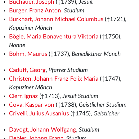
Buchauer, Joseph
(†1739),
Jesuit
Burger, Franz Anton
,
Studium
Burkhart, Johann Michael Columbus
(†1721),
Kapuziner Mönch
Bögle, Maria Bonaventura Viktoria
(†1750),
Nonne
Böhm, Maurus
(†1737),
Benediktiner Mönch
Caduff, Georg
,
Pfarrer Studium
Christen, Johann Franz Felix Maria
(†1747),
Kapuziner Mönch
Clerr, Ignaz
(†1713),
Jesuit Studium
Cova, Kaspar von
(†1738),
Geistlicher Studium
Crivelli, Julius Ausanius
(†1745),
Geistlicher
Davogt, Johann Wolfgang
,
Studium
Debler, Johann Franz
,
Studium