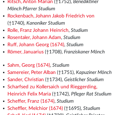
Ritsch, Anton Marian
(†1752),
Benediktiner
Mönch Pfarrer Studium
Rockenbach, Johann Jakob Friedrich von
(†1740),
Kanoniker Studium
Rolle, Franz Johann Heinrich
,
Studium
Rosentaler, Johann Adam
,
Studium
Ruff, Johann Georg (1674)
,
Studium
Römer, Januarius
(†1708),
Franziskaner Mönch
Sahm, Georg (1674)
,
Studium
Samereier, Peter Alban
(†1751),
Kapuziner Mönch
Sander, Christian
(†1734),
Geistlicher Studium
Scharfsed zu Kollersaich und Rieggerding,
Heinrich Felix Maria
(†1742),
Pfleger Rat Studium
Scheffer, Franz (1674)
,
Studium
Scheffler, Melchior (1674)
(†1695),
Studium