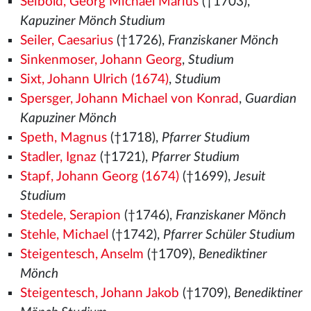
Seibold, Georg Michael Marius
(†1703),
Kapuziner Mönch Studium
Seiler, Caesarius
(†1726),
Franziskaner Mönch
Sinkenmoser, Johann Georg
,
Studium
Sixt, Johann Ulrich (1674)
,
Studium
Spersger, Johann Michael von Konrad
,
Guardian
Kapuziner Mönch
Speth, Magnus
(†1718),
Pfarrer Studium
Stadler, Ignaz
(†1721),
Pfarrer Studium
Stapf, Johann Georg (1674)
(†1699),
Jesuit
Studium
Stedele, Serapion
(†1746),
Franziskaner Mönch
Stehle, Michael
(†1742),
Pfarrer Schüler Studium
Steigentesch, Anselm
(†1709),
Benediktiner
Mönch
Steigentesch, Johann Jakob
(†1709),
Benediktiner