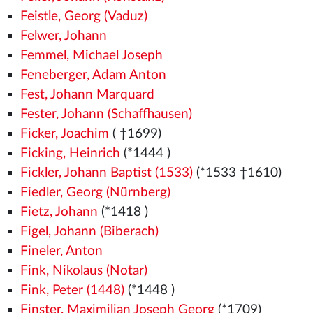
Feistle, Georg (Vaduz)
Felwer, Johann
Femmel, Michael Joseph
Feneberger, Adam Anton
Fest, Johann Marquard
Fester, Johann (Schaffhausen)
Ficker, Joachim
( †1699)
Ficking, Heinrich
(*1444
)
Fickler, Johann Baptist (1533)
(*1533
†1610)
Fiedler, Georg (Nürnberg)
Fietz, Johann
(*1418
)
Figel, Johann (Biberach)
Fineler, Anton
Fink, Nikolaus (Notar)
Fink, Peter (1448)
(*1448
)
Finster, Maximilian Joseph Georg
(*1709)