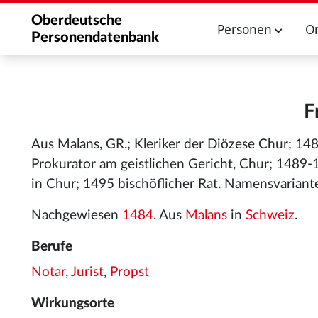
Oberdeutsche
Personen
O
Personendatenbank
F
Aus Malans, GR.; Kleriker der Diözese Chur; 1
Prokurator am geistlichen Gericht, Chur; 1489-1
in Chur; 1495 bischöflicher Rat. Namensvariante
Nachgewiesen
1484
. Aus
Malans
in
Schweiz
.
Berufe
Notar
,
Jurist
,
Propst
Wirkungsorte