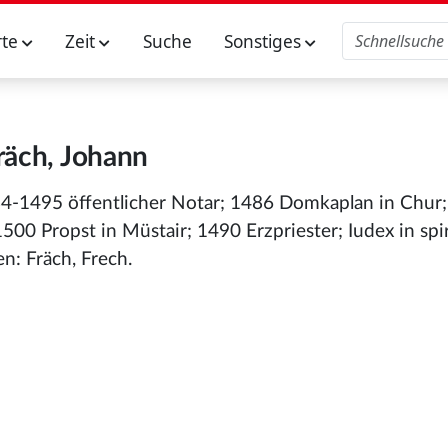
rte
Zeit
Suche
Sonstiges
räch, Johann
484-1495 öffentlicher Notar; 1486 Domkaplan in Chur
500 Propst in Müstair; 1490 Erzpriester; Iudex in spir
n: Fräch, Frech.