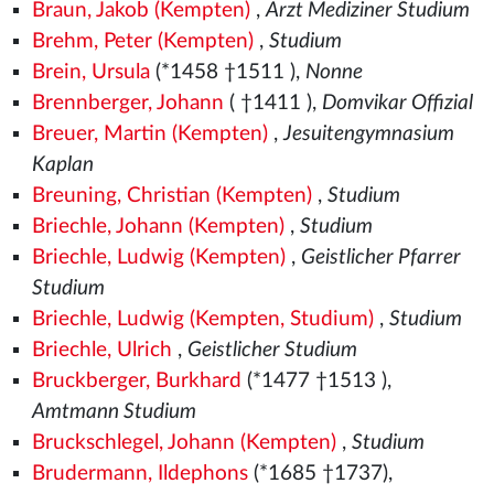
Braun, Jakob (Kempten)
,
Arzt Mediziner Studium
Brehm, Peter (Kempten)
,
Studium
Brein, Ursula
(*1458
†1511
),
Nonne
Brennberger, Johann
( †1411
),
Domvikar Offizial
Breuer, Martin (Kempten)
,
Jesuitengymnasium
Kaplan
Breuning, Christian (Kempten)
,
Studium
Briechle, Johann (Kempten)
,
Studium
Briechle, Ludwig (Kempten)
,
Geistlicher Pfarrer
Studium
Briechle, Ludwig (Kempten, Studium)
,
Studium
Briechle, Ulrich
,
Geistlicher Studium
Bruckberger, Burkhard
(*1477
†1513
),
Amtmann Studium
Bruckschlegel, Johann (Kempten)
,
Studium
Brudermann, Ildephons
(*1685 †1737),