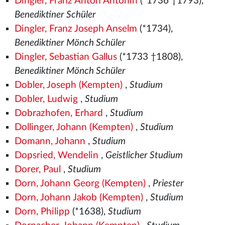
Dingler, Franz Anton Antonin
(*1736 †1793),
Benediktiner Schüler
Dingler, Franz Joseph Anselm
(*1734),
Benediktiner Mönch Schüler
Dingler, Sebastian Gallus
(*1733 †1808),
Benediktiner Mönch Schüler
Dobler, Joseph (Kempten)
,
Studium
Dobler, Ludwig
,
Studium
Dobrazhofen, Erhard
,
Studium
Dollinger, Johann (Kempten)
,
Studium
Domann, Johann
,
Studium
Dopsried, Wendelin
,
Geistlicher Studium
Dorer, Paul
,
Studium
Dorn, Johann Georg (Kempten)
,
Priester
Dorn, Johann Jakob (Kempten)
,
Studium
Dorn, Philipp
(*1638),
Studium