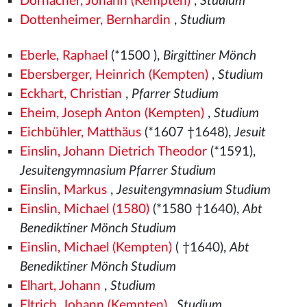
Dornacher, Johann (Kempten)
,
Studium
Dottenheimer, Bernhardin
,
Studium
Eberle, Raphael
(*1500
),
Birgittiner Mönch
Ebersberger, Heinrich (Kempten)
,
Studium
Eckhart, Christian
,
Pfarrer Studium
Eheim, Joseph Anton (Kempten)
,
Studium
Eichbühler, Matthäus
(*1607 †1648),
Jesuit
Einslin, Johann Dietrich Theodor
(*1591),
Jesuitengymnasium Pfarrer Studium
Einslin, Markus
,
Jesuitengymnasium Studium
Einslin, Michael (1580)
(*1580
†1640),
Abt
Benediktiner Mönch Studium
Einslin, Michael (Kempten)
( †1640),
Abt
Benediktiner Mönch Studium
Elhart, Johann
,
Studium
Eltrich, Johann (Kempten)
,
Studium