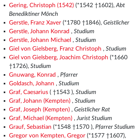
Gering, Christoph (1542)
(*1542
†1602),
Abt
Benediktiner Mönch
Gerstle, Franz Xaver
(*1780 †1846),
Geistlicher
Gerstle, Johann Konrad
,
Studium
Gerstle, Johann Michael
,
Studium
Giel von Gielsberg, Franz Christoph
,
Studium
Giel von Gielsberg, Joachim Christoph
(*1660
†1726),
Studium
Gnuwang, Konrad
,
Pfarrer
Goldasch, Johann
,
Studium
Graf, Caesarius
( †1543
),
Studium
Graf, Johann (Kempten)
,
Studium
Graf, Joseph (Kempten)
,
Geistlicher Rat
Graf, Michael (Kempten)
,
Jurist Studium
Grauf, Sebastian
(*1548
†1570
),
Pfarrer Studium
Gregor von Kempten, Gregor
(*1577
†1607),