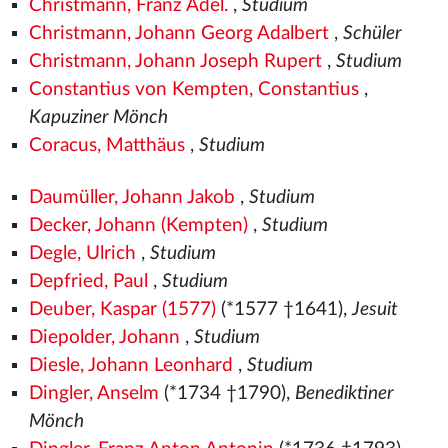
Christmann, Franz Adel.
,
Studium
Christmann, Johann Georg Adalbert
,
Schüler
Christmann, Johann Joseph Rupert
,
Studium
Constantius von Kempten, Constantius
,
Kapuziner Mönch
Coracus, Matthäus
,
Studium
Daumüller, Johann Jakob
,
Studium
Decker, Johann (Kempten)
,
Studium
Degle, Ulrich
,
Studium
Depfried, Paul
,
Studium
Deuber, Kaspar (1577)
(*1577
†1641),
Jesuit
Diepolder, Johann
,
Studium
Diesle, Johann Leonhard
,
Studium
Dingler, Anselm
(*1734 †1790),
Benediktiner
Mönch