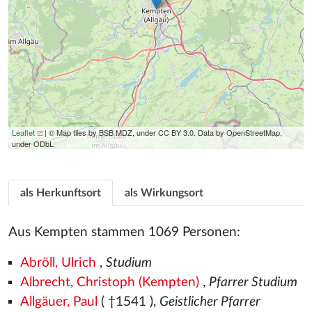
Leaflet
| © Map tiles by BSB MDZ, under CC BY 3.0. Data by OpenStreetMap,
under ODbL
als Herkunftsort
als Wirkungsort
Aus Kempten stammen 1069 Personen:
Abröll, Ulrich
,
Studium
Albrecht, Christoph (Kempten)
,
Pfarrer Studium
Allgäuer, Paul
( †1541
),
Geistlicher Pfarrer