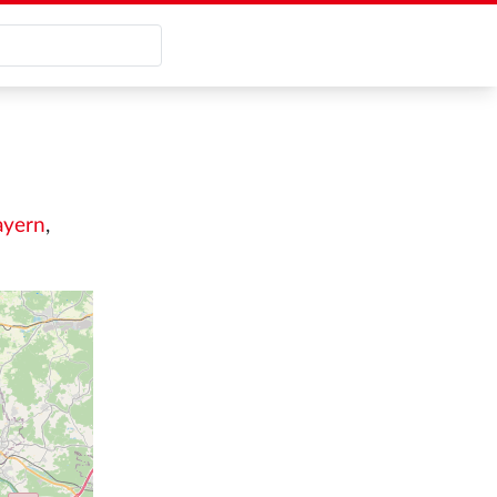
ayern
,