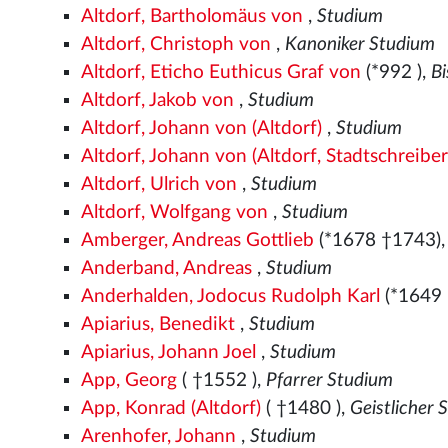
Altdorf, Bartholomäus von
,
Studium
Altdorf, Christoph von
,
Kanoniker Studium
Altdorf, Eticho Euthicus Graf von
(*992
),
B
Altdorf, Jakob von
,
Studium
Altdorf, Johann von (Altdorf)
,
Studium
Altdorf, Johann von (Altdorf, Stadtschreiber
Altdorf, Ulrich von
,
Studium
Altdorf, Wolfgang von
,
Studium
Amberger, Andreas Gottlieb
(*1678 †1743)
Anderband, Andreas
,
Studium
Anderhalden, Jodocus Rudolph Karl
(*1649
Apiarius, Benedikt
,
Studium
Apiarius, Johann Joel
,
Studium
App, Georg
( †1552
),
Pfarrer Studium
App, Konrad (Altdorf)
( †1480
),
Geistlicher 
Arenhofer, Johann
,
Studium