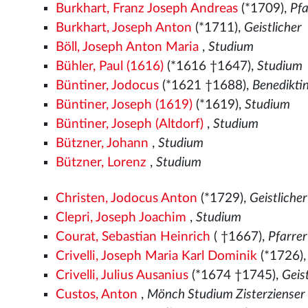
Burkhart, Franz Joseph Andreas
(*1709),
Pfa
Burkhart, Joseph Anton
(*1711),
Geistlicher
Böll, Joseph Anton Maria
,
Studium
Bühler, Paul (1616)
(*1616 †1647),
Studium
Büntiner, Jodocus
(*1621 †1688),
Benedikti
Büntiner, Joseph (1619)
(*1619),
Studium
Büntiner, Joseph (Altdorf)
,
Studium
Bützner, Johann
,
Studium
Bützner, Lorenz
,
Studium
Christen, Jodocus Anton
(*1729),
Geistlicher
Clepri, Joseph Joachim
,
Studium
Courat, Sebastian Heinrich
( †1667),
Pfarrer
Crivelli, Joseph Maria Karl Dominik
(*1726)
Crivelli, Julius Ausanius
(*1674 †1745),
Geis
Custos, Anton
,
Mönch Studium Zisterzienser