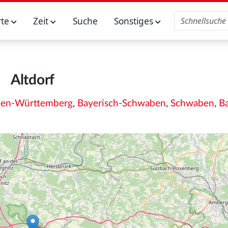
rte
Zeit
Suche
Sonstiges
Altdorf
en-Württemberg
,
Bayerisch-Schwaben
,
Schwaben
,
B