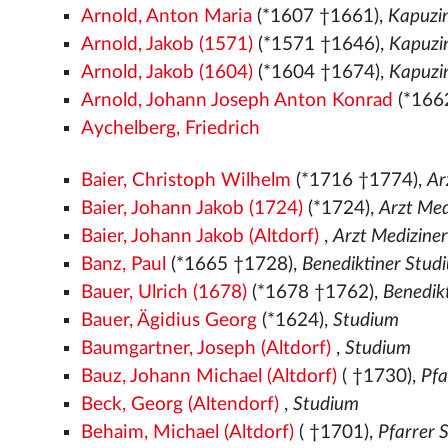
Arnold, Anton Maria
(*1607 †1661),
Kapuzi
Arnold, Jakob (1571)
(*1571
†1646),
Kapuzi
Arnold, Jakob (1604)
(*1604 †1674),
Kapuzi
Arnold, Johann Joseph Anton Konrad
(*166
Aychelberg, Friedrich
Baier, Christoph Wilhelm
(*1716 †1774),
Ar
Baier, Johann Jakob (1724)
(*1724),
Arzt Med
Baier, Johann Jakob (Altdorf)
,
Arzt Medizine
Banz, Paul
(*1665 †1728),
Benediktiner Stud
Bauer, Ulrich (1678)
(*1678 †1762),
Benedik
Bauer, Ägidius Georg
(*1624),
Studium
Baumgartner, Joseph (Altdorf)
,
Studium
Bauz, Johann Michael (Altdorf)
( †1730),
Pfa
Beck, Georg (Altendorf)
,
Studium
Behaim, Michael (Altdorf)
( †1701),
Pfarrer 