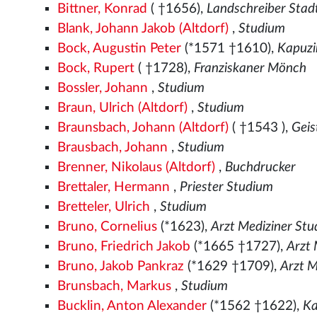
Bittner, Konrad
( †1656),
Landschreiber Stad
Blank, Johann Jakob (Altdorf)
,
Studium
Bock, Augustin Peter
(*1571
†1610),
Kapuz
Bock, Rupert
( †1728),
Franziskaner Mönch
Bossler, Johann
,
Studium
Braun, Ulrich (Altdorf)
,
Studium
Braunsbach, Johann (Altdorf)
( †1543
),
Geis
Brausbach, Johann
,
Studium
Brenner, Nikolaus (Altdorf)
,
Buchdrucker
Brettaler, Hermann
,
Priester Studium
Bretteler, Ulrich
,
Studium
Bruno, Cornelius
(*1623),
Arzt Mediziner St
Bruno, Friedrich Jakob
(*1665 †1727),
Arzt 
Bruno, Jakob Pankraz
(*1629 †1709),
Arzt M
Brunsbach, Markus
,
Studium
Bucklin, Anton Alexander
(*1562
†1622),
Ka