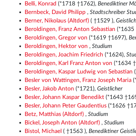
Belli, Konrad
(*1718 †1762),
Benediktiner M
Bernbeck, David Philipp
,
Stadtschreiber St
Berner, Nikolaus (Altdorf)
( †1529
),
Geistlic
Beroldingen, Franz Anton Sebastian
(*1635
Beroldingen, Gregor von
(*1619 †1697),
Be
Beroldingen, Hektor von
,
Studium
Beroldingen, Joachim Friedrich
(*1624),
Stu
Beroldingen, Karl Franz Anton von
(*1634 
Beroldingen, Kaspar Ludwig von Sebastian
(
Besler von Wattingen, Franz Joseph Maria
(
Besler, Jakob Anton
(*1721),
Geistlicher
Besler, Johann Kaspar Benedikt
(*1643 †16
Besler, Johann Peter Gaudentius
(*1626 †1
Betz, Matthias (Altdorf)
,
Studium
Bickel, Joseph Anton (Altdorf)
,
Studium
Bistol, Michael
( †1563
),
Benediktiner Geist