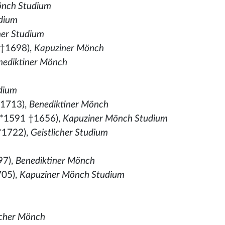
önch Studium
udium
her Studium
 †1698),
Kapuziner Mönch
nediktiner Mönch
dium
†1713),
Benediktiner Mönch
*1591 †1656),
Kapuziner Mönch Studium
*1722),
Geistlicher Studium
97),
Benediktiner Mönch
705),
Kapuziner Mönch Studium
licher Mönch