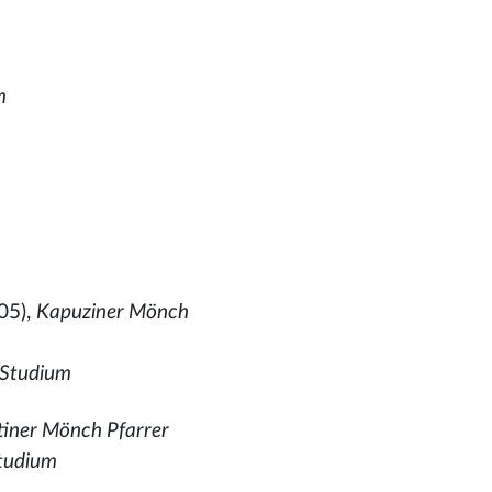
m
05),
Kapuziner Mönch
 Studium
tiner Mönch Pfarrer
Studium