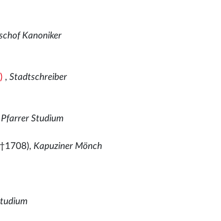
ischof Kanoniker
)
,
Stadtschreiber
,
Pfarrer Studium
 †1708),
Kapuziner Mönch
Studium