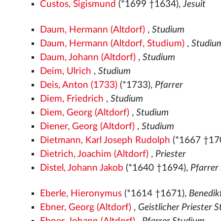
Custos, Sigismund
(*1699 †1634),
Jesuit
Daum, Hermann (Altdorf)
,
Studium
Daum, Hermann (Altdorf, Studium)
,
Studiu
Daum, Johann (Altdorf)
,
Studium
Deim, Ulrich
,
Studium
Deis, Anton (1733)
(*1733),
Pfarrer
Diem, Friedrich
,
Studium
Diem, Georg (Altdorf)
,
Studium
Diener, Georg (Altdorf)
,
Studium
Dietmann, Karl Joseph Rudolph
(*1667 †17
Dietrich, Joachim (Altdorf)
,
Priester
Distel, Johann Jakob
(*1640 †1694),
Pfarrer
Eberle, Hieronymus
(*1614 †1671),
Benedik
Ebner, Georg (Altdorf)
,
Geistlicher Priester 