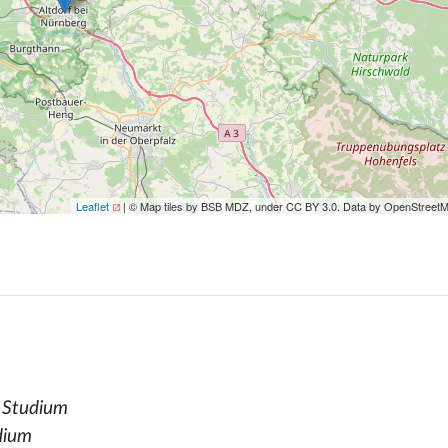
Leaflet
| © Map tiles by BSB MDZ, under CC BY 3.0. Data by OpenStreet
t Studium
dium