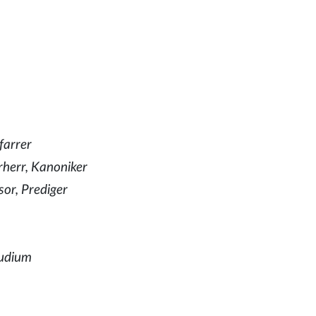
farrer
rherr, Kanoniker
sor, Prediger
tudium