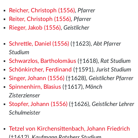
Reicher, Christoph (1556)
,
Pfarrer
Reiter, Christoph (1556)
,
Pfarrer
Rieger, Jakob (1556)
,
Geistlicher
Schrettle, Daniel (1556)
(†1623),
Abt Pfarrer
Studium
Schwarzlos, Bartholomäus
(†1618),
Rat Studium
Schönkircher, Ferdinand
(†1591),
Jurist Studium
Singer, Johann (1556)
(†1628),
Geistlicher Pfarrer
Spinnenhirn, Blasius
(†1617),
Mönch
Zisterzienser
Stopfer, Johann (1556)
(†1626),
Geistlicher Lehrer
Schulmeister
Tetzel von Kirchensittenbach, Johann Friedrich
(†1612),
Kaufmann Ratsherr Studium