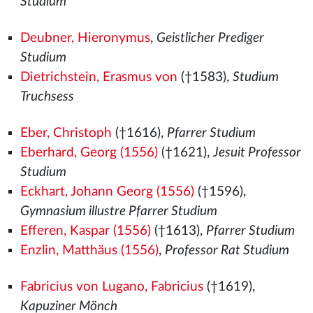
Studium
Deubner, Hieronymus
,
Geistlicher Prediger
Studium
Dietrichstein, Erasmus von
(†1583),
Studium
Truchsess
Eber, Christoph
(†1616),
Pfarrer Studium
Eberhard, Georg (1556)
(†1621),
Jesuit Professor
Studium
Eckhart, Johann Georg (1556)
(†1596),
Gymnasium illustre Pfarrer Studium
Efferen, Kaspar (1556)
(†1613),
Pfarrer Studium
Enzlin, Matthäus (1556)
,
Professor Rat Studium
Fabricius von Lugano, Fabricius
(†1619),
Kapuziner Mönch