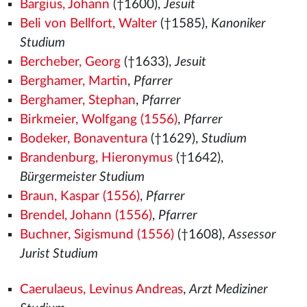
Bargius, Johann
(†1600),
Jesuit
Beli von Bellfort, Walter
(†1585),
Kanoniker
Studium
Bercheber, Georg
(†1633),
Jesuit
Berghamer, Martin
,
Pfarrer
Berghamer, Stephan
,
Pfarrer
Birkmeier, Wolfgang (1556)
,
Pfarrer
Bodeker, Bonaventura
(†1629),
Studium
Brandenburg, Hieronymus
(†1642),
Bürgermeister Studium
Braun, Kaspar (1556)
,
Pfarrer
Brendel, Johann (1556)
,
Pfarrer
Buchner, Sigismund (1556)
(†1608),
Assessor
Jurist Studium
Caerulaeus, Levinus Andreas
,
Arzt Mediziner