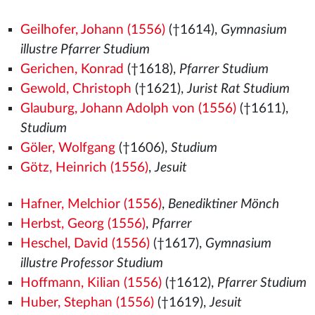
Geilhofer, Johann (1556)
(†1614),
Gymnasium
illustre Pfarrer Studium
Gerichen, Konrad
(†1618),
Pfarrer Studium
Gewold, Christoph
(†1621),
Jurist Rat Studium
Glauburg, Johann Adolph von (1556)
(†1611),
Studium
Göler, Wolfgang
(†1606),
Studium
Götz, Heinrich (1556)
,
Jesuit
Hafner, Melchior (1556)
,
Benediktiner Mönch
Herbst, Georg (1556)
,
Pfarrer
Heschel, David (1556)
(†1617),
Gymnasium
illustre Professor Studium
Hoffmann, Kilian (1556)
(†1612),
Pfarrer Studium
Huber, Stephan (1556)
(†1619),
Jesuit