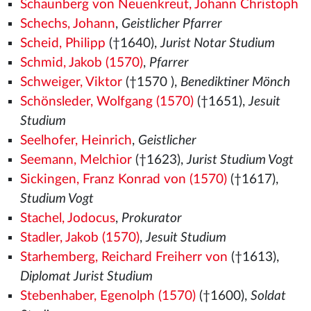
Schaunberg von Neuenkreut, Johann Christoph
Schechs, Johann
,
Geistlicher Pfarrer
Scheid, Philipp
(†1640),
Jurist Notar Studium
Schmid, Jakob (1570)
,
Pfarrer
Schweiger, Viktor
(†1570
),
Benediktiner Mönch
Schönsleder, Wolfgang (1570)
(†1651),
Jesuit
Studium
Seelhofer, Heinrich
,
Geistlicher
Seemann, Melchior
(†1623),
Jurist Studium Vogt
Sickingen, Franz Konrad von (1570)
(†1617),
Studium Vogt
Stachel, Jodocus
,
Prokurator
Stadler, Jakob (1570)
,
Jesuit Studium
Starhemberg, Reichard Freiherr von
(†1613),
Diplomat Jurist Studium
Stebenhaber, Egenolph (1570)
(†1600),
Soldat