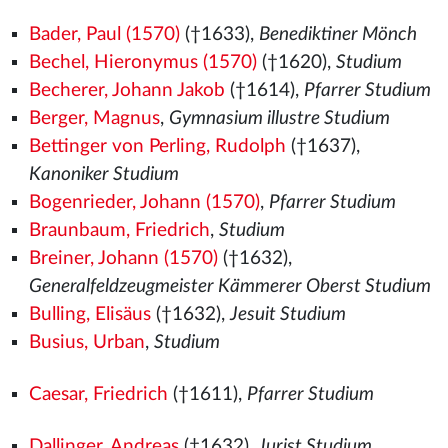
Bader, Paul (1570)
(†1633),
Benediktiner Mönch
Bechel, Hieronymus (1570)
(†1620),
Studium
Becherer, Johann Jakob
(†1614),
Pfarrer Studium
Berger, Magnus
,
Gymnasium illustre Studium
Bettinger von Perling, Rudolph
(†1637),
Kanoniker Studium
Bogenrieder, Johann (1570)
,
Pfarrer Studium
Braunbaum, Friedrich
,
Studium
Breiner, Johann (1570)
(†1632),
Generalfeldzeugmeister Kämmerer Oberst Studium
Bulling, Elisäus
(†1632),
Jesuit Studium
Busius, Urban
,
Studium
Caesar, Friedrich
(†1611),
Pfarrer Studium
Dallinger, Andreas
(†1632),
Jurist Studium