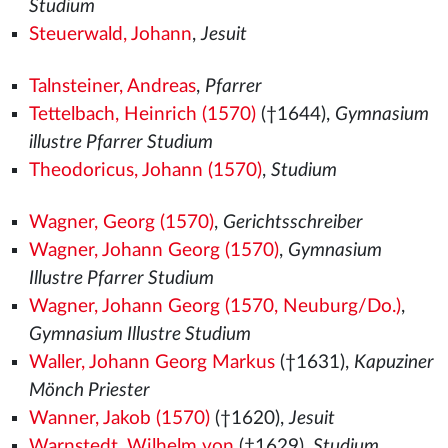
Studium
Steuerwald, Johann
,
Jesuit
Talnsteiner, Andreas
,
Pfarrer
Tettelbach, Heinrich (1570)
(†1644),
Gymnasium
illustre Pfarrer Studium
Theodoricus, Johann (1570)
,
Studium
Wagner, Georg (1570)
,
Gerichtsschreiber
Wagner, Johann Georg (1570)
,
Gymnasium
Illustre Pfarrer Studium
Wagner, Johann Georg (1570, Neuburg/Do.)
,
Gymnasium Illustre Studium
Waller, Johann Georg Markus
(†1631),
Kapuziner
Mönch Priester
Wanner, Jakob (1570)
(†1620),
Jesuit
Warnstedt, Wilhelm von
(†1629),
Studium