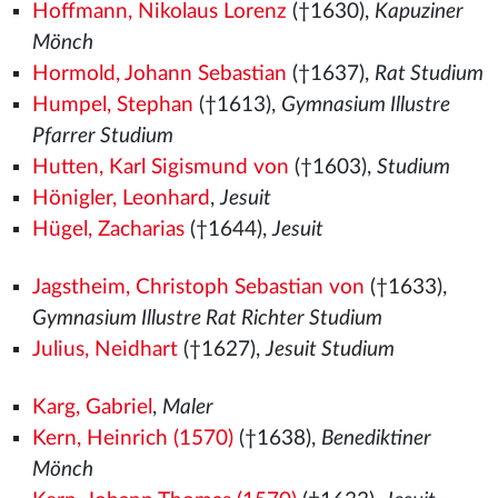
Hoffmann, Nikolaus Lorenz
(†1630),
Kapuziner
Mönch
Hormold, Johann Sebastian
(†1637),
Rat Studium
Humpel, Stephan
(†1613),
Gymnasium Illustre
Pfarrer Studium
Hutten, Karl Sigismund von
(†1603),
Studium
Hönigler, Leonhard
,
Jesuit
Hügel, Zacharias
(†1644),
Jesuit
Jagstheim, Christoph Sebastian von
(†1633),
Gymnasium Illustre Rat Richter Studium
Julius, Neidhart
(†1627),
Jesuit Studium
Karg, Gabriel
,
Maler
Kern, Heinrich (1570)
(†1638),
Benediktiner
Mönch