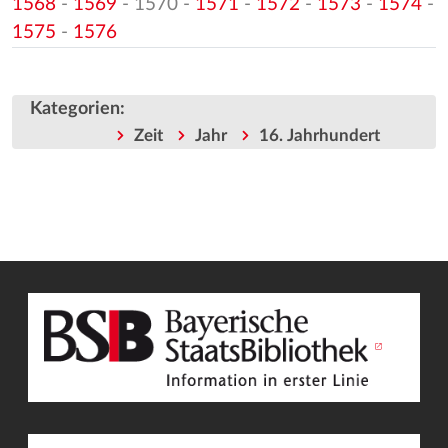
1568
-
1569
- 1570 -
1571
-
1572
-
1573
-
1574
-
1575
-
1576
Kategorien
:
Zeit
Jahr
16. Jahrhundert