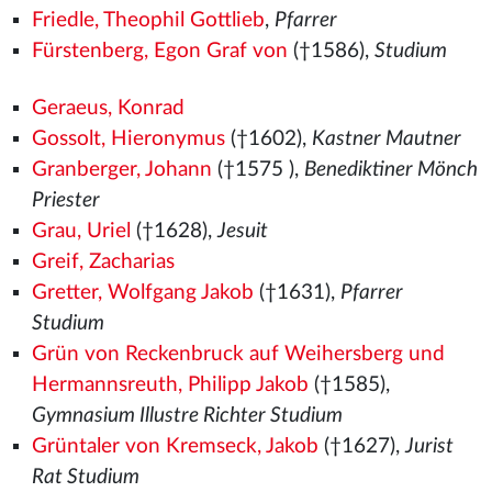
Friedle, Theophil Gottlieb
,
Pfarrer
Fürstenberg, Egon Graf von
(†1586),
Studium
Geraeus, Konrad
Gossolt, Hieronymus
(†1602),
Kastner Mautner
Granberger, Johann
(†1575
),
Benediktiner Mönch
Priester
Grau, Uriel
(†1628),
Jesuit
Greif, Zacharias
Gretter, Wolfgang Jakob
(†1631),
Pfarrer
Studium
Grün von Reckenbruck auf Weihersberg und
Hermannsreuth, Philipp Jakob
(†1585),
Gymnasium Illustre Richter Studium
Grüntaler von Kremseck, Jakob
(†1627),
Jurist
Rat Studium