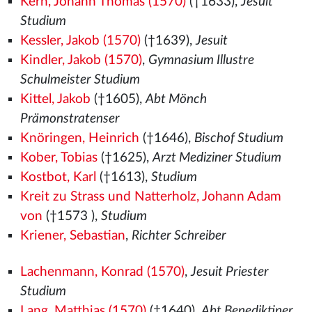
Kern, Johann Thomas (1570)
(†1633),
Jesuit
Studium
Kessler, Jakob (1570)
(†1639),
Jesuit
Kindler, Jakob (1570)
,
Gymnasium Illustre
Schulmeister Studium
Kittel, Jakob
(†1605),
Abt Mönch
Prämonstratenser
Knöringen, Heinrich
(†1646),
Bischof Studium
Kober, Tobias
(†1625),
Arzt Mediziner Studium
Kostbot, Karl
(†1613),
Studium
Kreit zu Strass und Natterholz, Johann Adam
von
(†1573
),
Studium
Kriener, Sebastian
,
Richter Schreiber
Lachenmann, Konrad (1570)
,
Jesuit Priester
Studium
Lang, Matthias (1570)
(†1640),
Abt Benediktiner