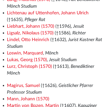
Mönch Studium
Lichtenau auf Uttenhofen, Johann Ulrich
(†1635),
Pfleger Rat
Liebhart, Johann (1570)
(†1596),
Jesuit
Ligsalz, Nikolaus (1570)
(†1586),
Richter
Lindel, Otto Heinrich
(†1632),
Jurist Kastner Rat
Studium
Loswin, Marquard
,
Mönch
Lukas, Georg (1570)
,
Jesuit Studium
Lurz, Christoph (1570)
(†1613),
Benediktiner
Mönch
Magirus, Samuel
(†1626),
Geistlicher Pfarrer
Professor Studium
Mann, Johann (1570)
Martin von Bozen, Martin
(†1607),
Kapuziner