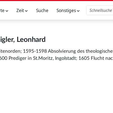
rte
Zeit
Suche
Sonstiges
gler, Leonhard
esuitenorden; 1595-1598 Absolvierung des theologisch
600 Prediger in St.Moritz, Ingolstadt; 1605 Flucht nach