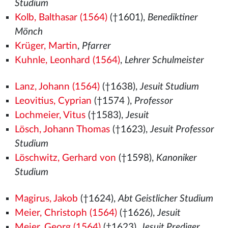
Studium
Kolb, Balthasar (1564)
(†1601),
Benediktiner
Mönch
Krüger, Martin
,
Pfarrer
Kuhnle, Leonhard (1564)
,
Lehrer Schulmeister
Lanz, Johann (1564)
(†1638),
Jesuit Studium
Leovitius, Cyprian
(†1574
),
Professor
Lochmeier, Vitus
(†1583),
Jesuit
Lösch, Johann Thomas
(†1623),
Jesuit Professor
Studium
Löschwitz, Gerhard von
(†1598),
Kanoniker
Studium
Magirus, Jakob
(†1624),
Abt Geistlicher Studium
Meier, Christoph (1564)
(†1626),
Jesuit
Meier, Georg (1564)
(†1623),
Jesuit Prediger