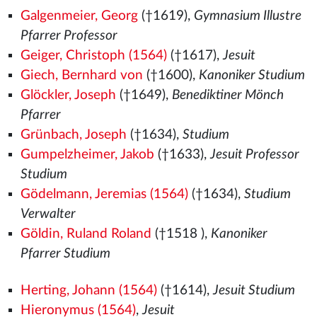
Galgenmeier, Georg
(†1619),
Gymnasium Illustre
Pfarrer Professor
Geiger, Christoph (1564)
(†1617),
Jesuit
Giech, Bernhard von
(†1600),
Kanoniker Studium
Glöckler, Joseph
(†1649),
Benediktiner Mönch
Pfarrer
Grünbach, Joseph
(†1634),
Studium
Gumpelzheimer, Jakob
(†1633),
Jesuit Professor
Studium
Gödelmann, Jeremias (1564)
(†1634),
Studium
Verwalter
Göldin, Ruland Roland
(†1518
),
Kanoniker
Pfarrer Studium
Herting, Johann (1564)
(†1614),
Jesuit Studium
Hieronymus (1564)
,
Jesuit