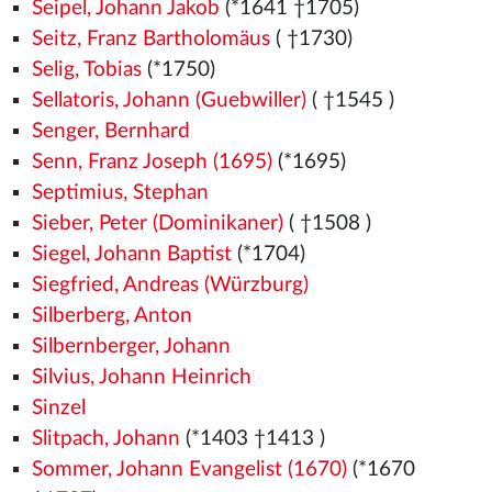
Seipel, Johann Jakob
(*1641 †1705)
Seitz, Franz Bartholomäus
( †1730)
Selig, Tobias
(*1750)
Sellatoris, Johann (Guebwiller)
( †1545
)
Senger, Bernhard
Senn, Franz Joseph (1695)
(*1695)
Septimius, Stephan
Sieber, Peter (Dominikaner)
( †1508
)
Siegel, Johann Baptist
(*1704)
Siegfried, Andreas (Würzburg)
Silberberg, Anton
Silbernberger, Johann
Silvius, Johann Heinrich
Sinzel
Slitpach, Johann
(*1403
†1413
)
Sommer, Johann Evangelist (1670)
(*1670