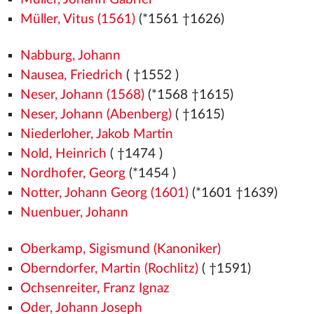
Müller, Vitus (1561)
(*1561
†1626)
Nabburg, Johann
Nausea, Friedrich
( †1552
)
Neser, Johann (1568)
(*1568
†1615)
Neser, Johann (Abenberg)
( †1615)
Niederloher, Jakob Martin
Nold, Heinrich
( †1474
)
Nordhofer, Georg
(*1454
)
Notter, Johann Georg (1601)
(*1601 †1639)
Nuenbuer, Johann
Oberkamp, Sigismund (Kanoniker)
Oberndorfer, Martin (Rochlitz)
( †1591)
Ochsenreiter, Franz Ignaz
Oder, Johann Joseph