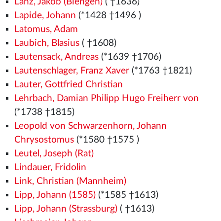
Lanz, Jakob (Biengen)
( †1636)
Lapide, Johann
(*1428
†1496
)
Latomus, Adam
Laubich, Blasius
( †1608)
Lautensack, Andreas
(*1639 †1706)
Lautenschlager, Franz Xaver
(*1763 †1821)
Lauter, Gottfried Christian
Lehrbach, Damian Philipp Hugo Freiherr von
(*1738 †1815)
Leopold von Schwarzenhorn, Johann
Chrysostomus
(*1580
†1575
)
Leutel, Joseph (Rat)
Lindauer, Fridolin
Link, Christian (Mannheim)
Lipp, Johann (1585)
(*1585 †1613)
Lipp, Johann (Strassburg)
( †1613)