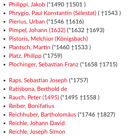
Philippi, Jakob
(*1490
†1501
)
Phrygio, Paul Konstantin (Sélestat)
( †1543
)
Pierius, Urban
(*1546
†1616)
Pimpel, Johann (1632)
(*1632 †1693)
Pistoris, Melchior (Königsbach)
Plantsch, Martin
(*1460
†1533
)
Platz, Philipp
(*1759)
Plochinger, Sebastian Franz
(*1658 †1715)
Raps, Sebastian Joseph
(*1757)
Ratisbona, Berthold de
Rauch, Peter (1495)
(*1495
†1558
)
Reiber, Bonifatius
Reichhuber, Bartholomäus
(*1746 †1827)
Reichle, Johann David
Reichle, Joseph Simon