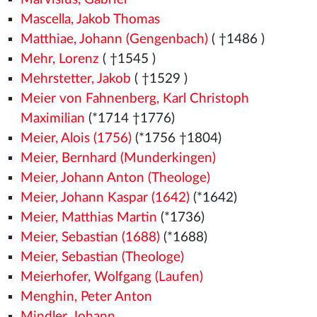
Mascella, Jakob Thomas
Matthiae, Johann (Gengenbach)
( †1486
)
Mehr, Lorenz
( †1545
)
Mehrstetter, Jakob
( †1529
)
Meier von Fahnenberg, Karl Christoph
Maximilian
(*1714 †1776)
Meier, Alois (1756)
(*1756 †1804)
Meier, Bernhard (Munderkingen)
Meier, Johann Anton (Theologe)
Meier, Johann Kaspar (1642)
(*1642)
Meier, Matthias Martin
(*1736)
Meier, Sebastian (1688)
(*1688)
Meier, Sebastian (Theologe)
Meierhofer, Wolfgang (Laufen)
Menghin, Peter Anton
Mindler, Johann