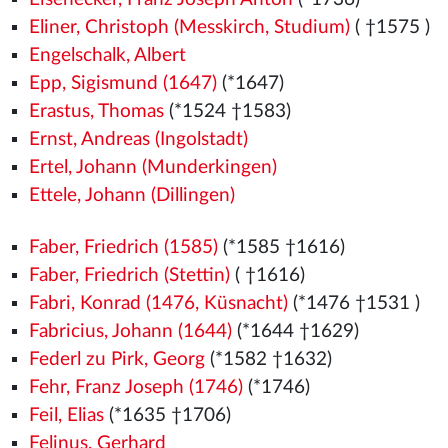
Eliner, Christoph (Messkirch, Studium)
( †1575
)
Engelschalk, Albert
Epp, Sigismund (1647)
(*1647)
Erastus, Thomas
(*1524
†1583)
Ernst, Andreas (Ingolstadt)
Ertel, Johann (Munderkingen)
Ettele, Johann (Dillingen)
Faber, Friedrich (1585)
(*1585 †1616)
Faber, Friedrich (Stettin)
( †1616)
Fabri, Konrad (1476, Küsnacht)
(*1476
†1531
)
Fabricius, Johann (1644)
(*1644 †1629)
Federl zu Pirk, Georg
(*1582
†1632)
Fehr, Franz Joseph (1746)
(*1746)
Feil, Elias
(*1635 †1706)
Felinus, Gerhard