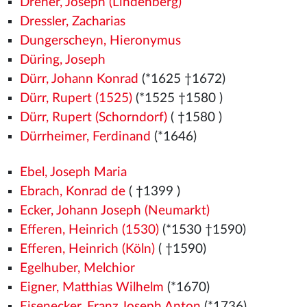
Dreher, Joseph (Lindenberg)
Dressler, Zacharias
Dungerscheyn, Hieronymus
Düring, Joseph
Dürr, Johann Konrad
(*1625 †1672)
Dürr, Rupert (1525)
(*1525
†1580
)
Dürr, Rupert (Schorndorf)
( †1580
)
Dürrheimer, Ferdinand
(*1646)
Ebel, Joseph Maria
Ebrach, Konrad de
( †1399
)
Ecker, Johann Joseph (Neumarkt)
Efferen, Heinrich (1530)
(*1530
†1590)
Efferen, Heinrich (Köln)
( †1590)
Egelhuber, Melchior
Eigner, Matthias Wilhelm
(*1670)
Eisenecker, Franz Joseph Anton
(*1736)