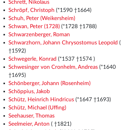
Schrett, Nikolaus
Schröpf, Christoph
(*1590 †1664)
Schuh, Peter (Weikersheim)
Schwan, Peter (1728)
(*1728 †1788)
Schwarzenberger, Roman
Schwarzhorn, Johann Chrysostomus Leopold
(
†1592)
Schwegerle, Konrad
(*1537
†1574
)
Schwesinger von Cronhelm, Andreas
(*1640
†1695)
Schönberger, Johann (Rosenheim)
Schöppius, Jakob
Schütz, Heinrich Hindricus
(*1647 †1693)
Schütz, Michael (Uffing)
Seehauser, Thomas
Seelmeier, Anton
( †1821)