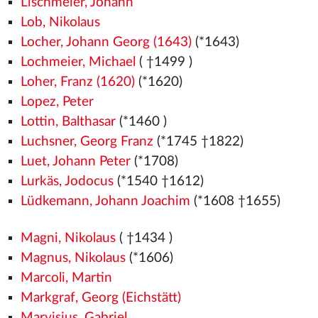
Lischmeier, Johann
Lob, Nikolaus
Locher, Johann Georg (1643)
(*1643)
Lochmeier, Michael
( †1499
)
Loher, Franz (1620)
(*1620)
Lopez, Peter
Lottin, Balthasar
(*1460
)
Luchsner, Georg Franz
(*1745 †1822)
Luet, Johann Peter
(*1708)
Lurkäs, Jodocus
(*1540
†1612)
Lüdkemann, Johann Joachim
(*1608 †1655)
Magni, Nikolaus
( †1434
)
Magnus, Nikolaus
(*1606)
Marcoli, Martin
Markgraf, Georg (Eichstätt)
Marvisius, Gabriel