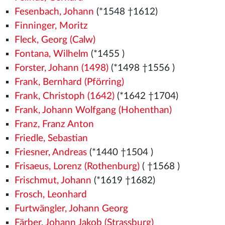
Fesenbach, Johann
(*1548
†1612)
Finninger, Moritz
Fleck, Georg (Calw)
Fontana, Wilhelm
(*1455
)
Forster, Johann (1498)
(*1498
†1556
)
Frank, Bernhard (Pförring)
Frank, Christoph (1642)
(*1642 †1704)
Frank, Johann Wolfgang (Hohenthan)
Franz, Franz Anton
Friedle, Sebastian
Friesner, Andreas
(*1440
†1504
)
Frisaeus, Lorenz (Rothenburg)
( †1568
)
Frischmut, Johann
(*1619 †1682)
Frosch, Leonhard
Furtwängler, Johann Georg
Färber, Johann Jakob (Strassburg)