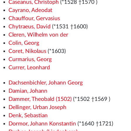
Caseanus, Christoph
(*1528
†1570
)
Cayrano, Adeodat
Chauffour, Gervasius
Chytraeus, David
(*1531
†1600)
Cleren, Wilhelm von der
Colin, Georg
Coret, Nikolaus
(*1603)
Curmarius, Georg
Currer, Leonhard
Dachsenbichler, Johann Georg
Damian, Johann
Dammer, Theobald (1502)
(*1502
†1569
)
Dellinger, Urban Joseph
Denk, Sebastian
Dormor, Johann Konstantin
(*1640 †1721)