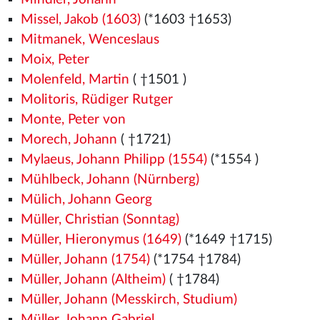
Missel, Jakob (1603)
(*1603 †1653)
Mitmanek, Wenceslaus
Moix, Peter
Molenfeld, Martin
( †1501
)
Molitoris, Rüdiger Rutger
Monte, Peter von
Morech, Johann
( †1721)
Mylaeus, Johann Philipp (1554)
(*1554
)
Mühlbeck, Johann (Nürnberg)
Mülich, Johann Georg
Müller, Christian (Sonntag)
Müller, Hieronymus (1649)
(*1649 †1715)
Müller, Johann (1754)
(*1754 †1784)
Müller, Johann (Altheim)
( †1784)
Müller, Johann (Messkirch, Studium)
Müller, Johann Gabriel