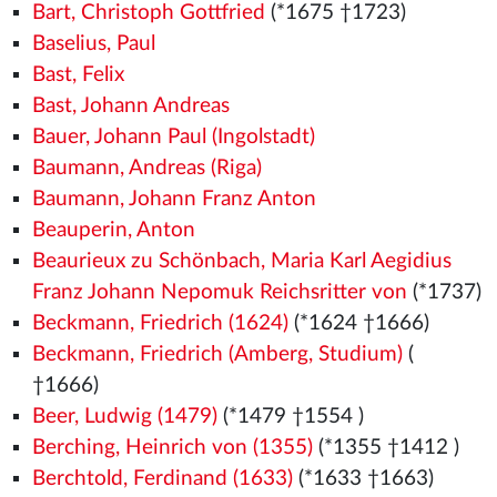
Bart, Christoph Gottfried
(*1675 †1723)
Baselius, Paul
Bast, Felix
Bast, Johann Andreas
Bauer, Johann Paul (Ingolstadt)
Baumann, Andreas (Riga)
Baumann, Johann Franz Anton
Beauperin, Anton
Beaurieux zu Schönbach, Maria Karl Aegidius
Franz Johann Nepomuk Reichsritter von
(*1737)
Beckmann, Friedrich (1624)
(*1624 †1666)
Beckmann, Friedrich (Amberg, Studium)
(
†1666)
Beer, Ludwig (1479)
(*1479
†1554
)
Berching, Heinrich von (1355)
(*1355
†1412
)
Berchtold, Ferdinand (1633)
(*1633 †1663)