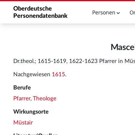
Oberdeutsche
Personen
O
Personendatenbank
Mascel
Dr.theol.; 1615-1619, 1622-1623 Pfarrer in Müst
Nachgewiesen
1615
.
Berufe
Pfarrer
,
Theologe
Wirkungsorte
Müstair