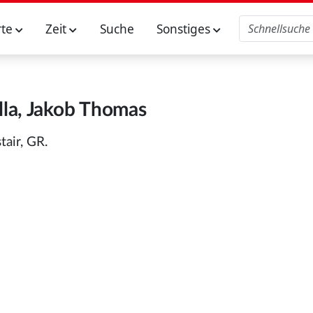
rte
Zeit
Suche
Sonstiges
la, Jakob Thomas
air, GR.