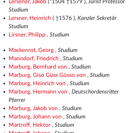
Lersener, Jakob
(*1504
†1579
),
Jurist Professor
Studium
Lersner, Heinrich
( †1576
),
Kanzler Sekretär
Studium
Lirsner, Philipp
,
Studium
Mackenrot, Georg
,
Studium
Manndorf, Friedrich
,
Studium
Marburg, Bernhard von
,
Studium
Marburg, Giso Güss Güsso von
,
Studium
Marburg, Heinrich von
,
Studium
Marburg, Hermann von
,
Deutschordensritter
Pfarrer
Marburg, Jakob von
,
Studium
Marburg, Johann von
,
Studium
Martroff, Hektor
,
Studium