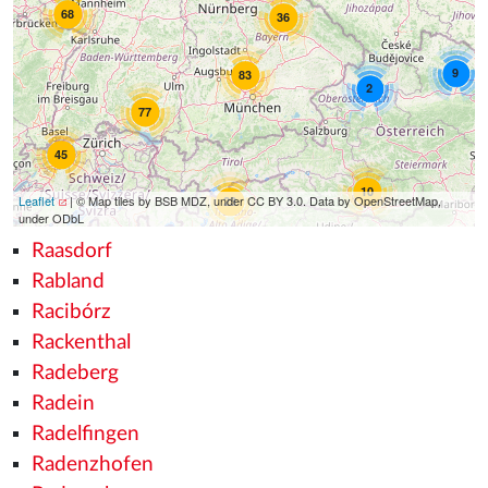
68
36
9
83
2
77
45
10
Leaflet
| © Map tiles by BSB MDZ, under CC BY 3.0. Data by OpenStreetMap,
23
under ODbL
Raasdorf
Rabland
Racibórz
Rackenthal
Radeberg
Radein
Radelfingen
Radenzhofen