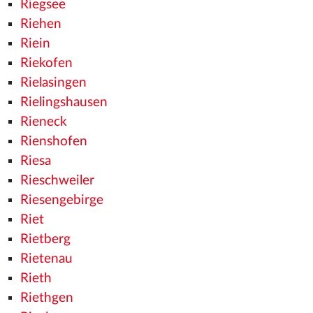
Riegsee
Riehen
Riein
Riekofen
Rielasingen
Rielingshausen
Rieneck
Rienshofen
Riesa
Rieschweiler
Riesengebirge
Riet
Rietberg
Rietenau
Rieth
Riethgen