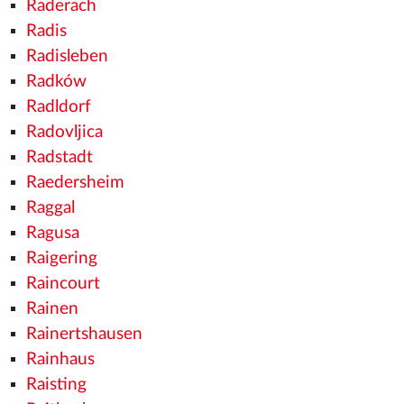
Raderach
Radis
Radisleben
Radków
Radldorf
Radovljica
Radstadt
Raedersheim
Raggal
Ragusa
Raigering
Raincourt
Rainen
Rainertshausen
Rainhaus
Raisting