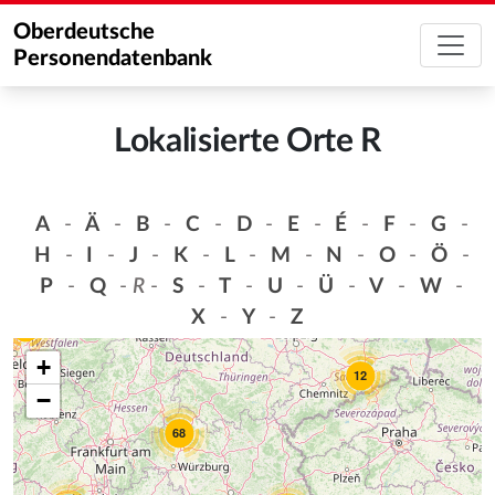
Oberdeutsche
Personendatenbank
Lokalisierte Orte R
A
-
Ä
-
B
-
C
-
D
-
E
-
É
-
F
-
G
-
H
-
I
-
J
-
K
-
L
-
M
-
N
-
O
-
Ö
-
P
-
Q
-
R
-
S
-
T
-
U
-
Ü
-
V
-
W
-
X
-
Y
-
Z
14
+
12
−
68