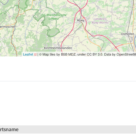
Leaflet
| © Map tiles by BSB MDZ, under CC BY 3.0. Data by OpenStreet
Ortsname