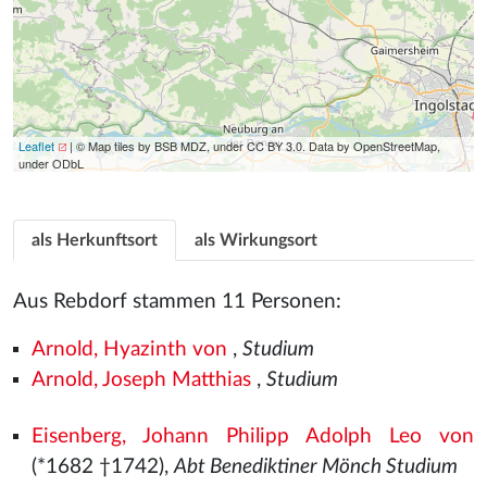
Leaflet
| © Map tiles by BSB MDZ, under CC BY 3.0. Data by OpenStreetMap,
under ODbL
als Herkunftsort
als Wirkungsort
Aus Rebdorf stammen 11 Personen:
Arnold, Hyazinth von
,
Studium
Arnold, Joseph Matthias
,
Studium
Eisenberg, Johann Philipp Adolph Leo von
(*1682 †1742),
Abt Benediktiner Mönch Studium