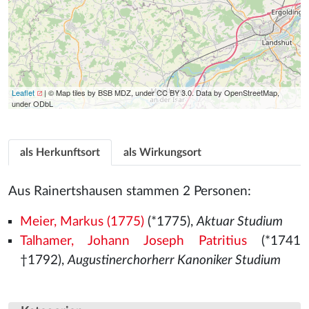
Leaflet
| © Map tiles by BSB MDZ, under CC BY 3.0. Data by OpenStreetMap,
under ODbL
als Herkunftsort
als Wirkungsort
Aus Rainertshausen stammen 2 Personen:
Meier, Markus (1775)
(*1775),
Aktuar Studium
Talhamer, Johann Joseph Patritius
(*1741
†1792),
Augustinerchorherr Kanoniker Studium