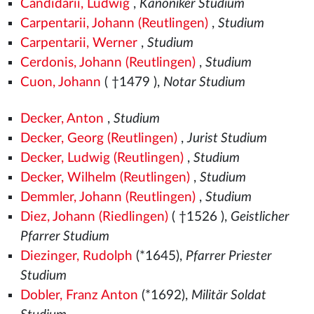
Candidarii, Ludwig
,
Kanoniker Studium
Carpentarii, Johann (Reutlingen)
,
Studium
Carpentarii, Werner
,
Studium
Cerdonis, Johann (Reutlingen)
,
Studium
Cuon, Johann
( †1479
),
Notar Studium
Decker, Anton
,
Studium
Decker, Georg (Reutlingen)
,
Jurist Studium
Decker, Ludwig (Reutlingen)
,
Studium
Decker, Wilhelm (Reutlingen)
,
Studium
Demmler, Johann (Reutlingen)
,
Studium
Diez, Johann (Riedlingen)
( †1526
),
Geistlicher
Pfarrer Studium
Diezinger, Rudolph
(*1645),
Pfarrer Priester
Studium
Dobler, Franz Anton
(*1692),
Militär Soldat