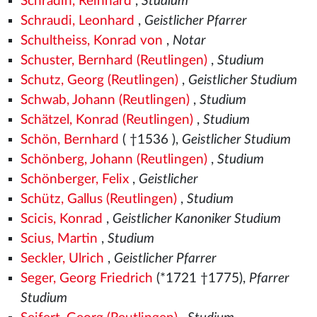
Schradin, Reinhard
,
Studium
Schraudi, Leonhard
,
Geistlicher Pfarrer
Schultheiss, Konrad von
,
Notar
Schuster, Bernhard (Reutlingen)
,
Studium
Schutz, Georg (Reutlingen)
,
Geistlicher Studium
Schwab, Johann (Reutlingen)
,
Studium
Schätzel, Konrad (Reutlingen)
,
Studium
Schön, Bernhard
( †1536
),
Geistlicher Studium
Schönberg, Johann (Reutlingen)
,
Studium
Schönberger, Felix
,
Geistlicher
Schütz, Gallus (Reutlingen)
,
Studium
Scicis, Konrad
,
Geistlicher Kanoniker Studium
Scius, Martin
,
Studium
Seckler, Ulrich
,
Geistlicher Pfarrer
Seger, Georg Friedrich
(*1721 †1775),
Pfarrer
Studium