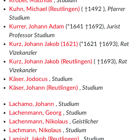
Krobel, Matthias
,
Studium
Kuhn, Michael (Reutlingen)
( †1492
),
Pfarrer
Studium
Kurrer, Johann Adam
(*1641 †1692),
Jurist
Professor Studium
Kurz, Johann Jakob (1621)
(*1621 †1693),
Rat
Vizekanzler
Kurz, Johann Jakob (Reutlingen)
( †1693),
Rat
Vizekanzler
Käser, Jodocus
,
Studium
Käser, Johann (Reutlingen)
,
Studium
Lachamo, Johann
,
Studium
Lachenmann, Georg
,
Studium
Lachenmann, Nikolaus
,
Geistlicher
Lachmann, Nikolaus
,
Studium
Laminit, Jakob (Reutlingen)
,
Studium