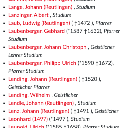
Lange, Johann (Reutlingen)
,
Studium
Lanzinger, Albert
,
Studium
Laub, Ludwig (Reutlingen)
( †1472
),
Pfarrer
Laubenberger, Gebhard
(*1587 †1632),
Pfarrer
Studium
Laubenberger, Johann Christoph
,
Geistlicher
Lehrer Studium
Laubenberger, Philipp Ulrich
(*1590 †1672),
Pfarrer Studium
Lending, Johann (Reutlingen)
( †1520
),
Geistlicher Pfarrer
Lending, Wilhelm
,
Geistlicher
Lendle, Johann (Reutlingen)
,
Studium
Lenz, Johann (Reutlingen)
( †1491
),
Geistlicher
Leonhard (1497)
(*1497
),
Studium
Leupold, Ulrich
(*1585 †1658),
Pfarrer Studium