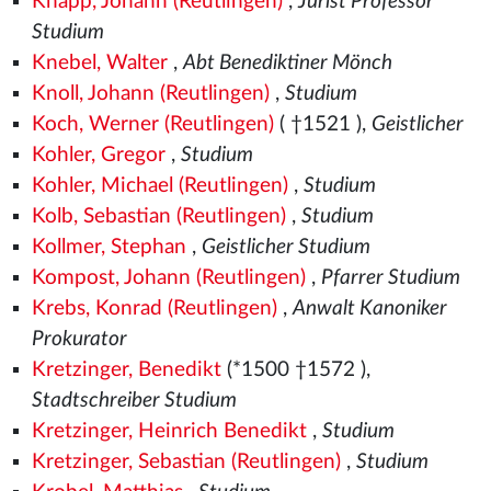
Knapp, Johann (Reutlingen)
,
Jurist Professor
Studium
Knebel, Walter
,
Abt Benediktiner Mönch
Knoll, Johann (Reutlingen)
,
Studium
Koch, Werner (Reutlingen)
( †1521
),
Geistlicher
Kohler, Gregor
,
Studium
Kohler, Michael (Reutlingen)
,
Studium
Kolb, Sebastian (Reutlingen)
,
Studium
Kollmer, Stephan
,
Geistlicher Studium
Kompost, Johann (Reutlingen)
,
Pfarrer Studium
Krebs, Konrad (Reutlingen)
,
Anwalt Kanoniker
Prokurator
Kretzinger, Benedikt
(*1500
†1572
),
Stadtschreiber Studium
Kretzinger, Heinrich Benedikt
,
Studium
Kretzinger, Sebastian (Reutlingen)
,
Studium