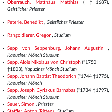
Oberrauch, Matthäus Matthias
( †1687),
Geistlicher Priester
Peterle, Benedikt
,
Geistlicher Priester
Rangoldierer, Gregor
,
Studium
Sepp von Seppenburg, Johann Augustin
,
Kapuziner Mönch Studium
Sepp, Alois Nikolaus von Christoph
(*1750
†1803),
Kapuziner Mönch Studium
Sepp, Johann Baptist Theodorich
(*1744 †1775),
Kapuziner Mönch
Sepp, Joseph Cyriakus Barnabas
(*1734 †1797),
Kapuziner Mönch Studium
Seuer, Simon
,
Priester
Staffler, Anton (Ritten)
,
Studium