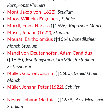
Kornpropst Vierherr
Mont, Jakob von (1622)
,
Studium
Moos, Wilhelm Engelbert
,
Schüler
Morell, Franz Narziss
(†1696),
Kapuziner Mönch
Moser, Johann (1622)
,
Studium
Mourat, Bartholomäus
(†1664),
Benediktiner
Mönch Studium
Mändl von Deutenhofen, Adam Candidus
(†1695),
Jesuitengymnasium Mönch Studium
Zisterzienser
Müller, Gabriel Joachim
(†1680),
Benediktiner
Mönch
Müller, Johann Peter (1622)
,
Schüler
Nester, Johann Matthias
(†1679),
Arzt Mediziner
Studium