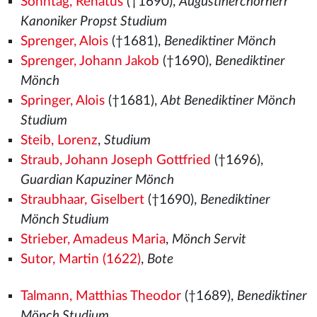
Sonntag, Renatus
(†1690),
Augustinerchorherr
Kanoniker Propst Studium
Sprenger, Alois
(†1681),
Benediktiner Mönch
Sprenger, Johann Jakob
(†1690),
Benediktiner
Mönch
Springer, Alois
(†1681),
Abt Benediktiner Mönch
Studium
Steib, Lorenz
,
Studium
Straub, Johann Joseph Gottfried
(†1696),
Guardian Kapuziner Mönch
Straubhaar, Giselbert
(†1690),
Benediktiner
Mönch Studium
Strieber, Amadeus Maria
,
Mönch Servit
Sutor, Martin (1622)
,
Bote
Talmann, Matthias Theodor
(†1689),
Benediktiner
Mönch Studium