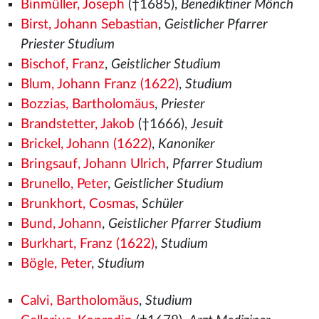
Binmüller, Joseph
(†1685),
Benediktiner Mönch
Birst, Johann Sebastian
,
Geistlicher Pfarrer
Priester Studium
Bischof, Franz
,
Geistlicher Studium
Blum, Johann Franz (1622)
,
Studium
Bozzias, Bartholomäus
,
Priester
Brandstetter, Jakob
(†1666),
Jesuit
Brickel, Johann (1622)
,
Kanoniker
Bringsauf, Johann Ulrich
,
Pfarrer Studium
Brunello, Peter
,
Geistlicher Studium
Brunkhort, Cosmas
,
Schüler
Bund, Johann
,
Geistlicher Pfarrer Studium
Burkhart, Franz (1622)
,
Studium
Bögle, Peter
,
Studium
Calvi, Bartholomäus
,
Studium