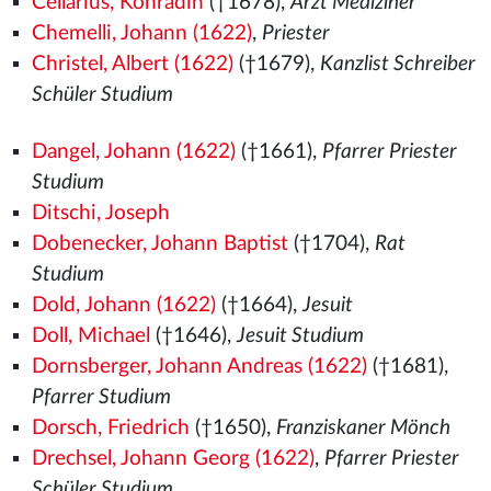
Cellarius, Konradin
(†1678),
Arzt Mediziner
Chemelli, Johann (1622)
,
Priester
Christel, Albert (1622)
(†1679),
Kanzlist Schreiber
Schüler Studium
Dangel, Johann (1622)
(†1661),
Pfarrer Priester
Studium
Ditschi, Joseph
Dobenecker, Johann Baptist
(†1704),
Rat
Studium
Dold, Johann (1622)
(†1664),
Jesuit
Doll, Michael
(†1646),
Jesuit Studium
Dornsberger, Johann Andreas (1622)
(†1681),
Pfarrer Studium
Dorsch, Friedrich
(†1650),
Franziskaner Mönch
Drechsel, Johann Georg (1622)
,
Pfarrer Priester
Schüler Studium