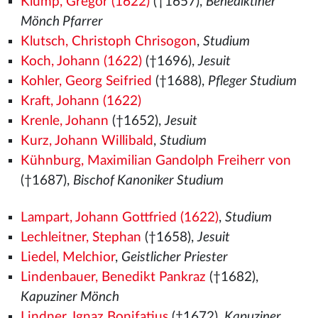
Klump, Gregor (1622)
(†1657),
Benediktiner
Mönch Pfarrer
Klutsch, Christoph Chrisogon
,
Studium
Koch, Johann (1622)
(†1696),
Jesuit
Kohler, Georg Seifried
(†1688),
Pfleger Studium
Kraft, Johann (1622)
Krenle, Johann
(†1652),
Jesuit
Kurz, Johann Willibald
,
Studium
Kühnburg, Maximilian Gandolph Freiherr von
(†1687),
Bischof Kanoniker Studium
Lampart, Johann Gottfried (1622)
,
Studium
Lechleitner, Stephan
(†1658),
Jesuit
Liedel, Melchior
,
Geistlicher Priester
Lindenbauer, Benedikt Pankraz
(†1682),
Kapuziner Mönch
Lindner, Ignaz Bonifatius
(†1672),
Kapuziner