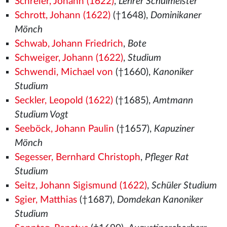
Schreier, Johann (1622)
,
Lehrer Schulmeister
Schrott, Johann (1622)
(†1648),
Dominikaner
Mönch
Schwab, Johann Friedrich
,
Bote
Schweiger, Johann (1622)
,
Studium
Schwendi, Michael von
(†1660),
Kanoniker
Studium
Seckler, Leopold (1622)
(†1685),
Amtmann
Studium Vogt
Seeböck, Johann Paulin
(†1657),
Kapuziner
Mönch
Segesser, Bernhard Christoph
,
Pfleger Rat
Studium
Seitz, Johann Sigismund (1622)
,
Schüler Studium
Sgier, Matthias
(†1687),
Domdekan Kanoniker
Studium