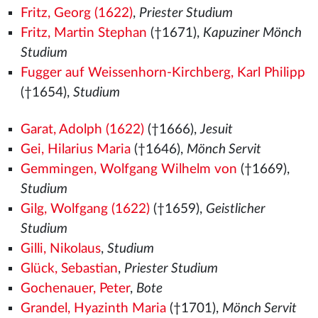
Fritz, Georg (1622)
,
Priester Studium
Fritz, Martin Stephan
(†1671),
Kapuziner Mönch
Studium
Fugger auf Weissenhorn-Kirchberg, Karl Philipp
(†1654),
Studium
Garat, Adolph (1622)
(†1666),
Jesuit
Gei, Hilarius Maria
(†1646),
Mönch Servit
Gemmingen, Wolfgang Wilhelm von
(†1669),
Studium
Gilg, Wolfgang (1622)
(†1659),
Geistlicher
Studium
Gilli, Nikolaus
,
Studium
Glück, Sebastian
,
Priester Studium
Gochenauer, Peter
,
Bote
Grandel, Hyazinth Maria
(†1701),
Mönch Servit