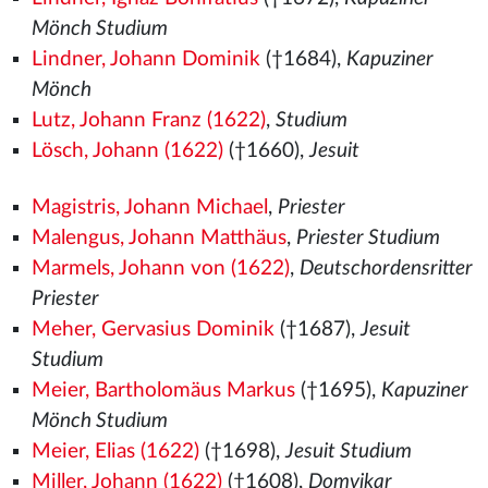
Mönch Studium
Lindner, Johann Dominik
(†1684),
Kapuziner
Mönch
Lutz, Johann Franz (1622)
,
Studium
Lösch, Johann (1622)
(†1660),
Jesuit
Magistris, Johann Michael
,
Priester
Malengus, Johann Matthäus
,
Priester Studium
Marmels, Johann von (1622)
,
Deutschordensritter
Priester
Meher, Gervasius Dominik
(†1687),
Jesuit
Studium
Meier, Bartholomäus Markus
(†1695),
Kapuziner
Mönch Studium
Meier, Elias (1622)
(†1698),
Jesuit Studium
Miller, Johann (1622)
(†1608),
Domvikar