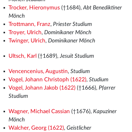
Trocker, Hieronymus
(†1684),
Abt Benediktiner
Mönch
Trottmann, Franz
,
Priester Studium
Troyer, Ulrich
,
Dominikaner Mönch
Twinger, Ulrich
,
Dominikaner Mönch
Ultsch, Karl
(†1689),
Jesuit Studium
Vencencenius, Augustin
,
Studium
Vogel, Johann Christoph (1622)
,
Studium
Vogel, Johann Jakob (1622)
(†1666),
Pfarrer
Studium
Wagner, Michael Cassian
(†1676),
Kapuziner
Mönch
Walcher, Georg (1622)
,
Geistlicher