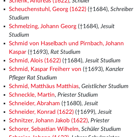
Schenk, Andreas (1622)
,
Schüler
Scheuchenstuhl, Georg (1622)
(†1684),
Schreiber
Studium
Schmelzing, Johann Georg
(†1684),
Jesuit
Studium
Schmid von Haselbach und Pirnbach, Johann
Kaspar
(†1693),
Rat Studium
Schmid, Alois (1622)
(†1684),
Jesuit Studium
Schmid, Kaspar Freiherr von
(†1693),
Kanzler
Pfleger Rat Studium
Schmid, Matthäus Matthias
,
Geistlicher Studium
Schneckle, Martin
,
Priester Studium
Schneider, Abraham
(†1680),
Jesuit
Schneider, Konrad (1622)
(†1699),
Jesuit
Schnitzer, Johann Jakob (1622)
,
Priester
Schorer, Sebastian Wilhelm
,
Schüler Studium