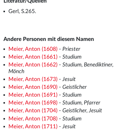
Literatur/Quellen
Gerl, S.265.
Andere Personen mit diesem Namen
Meier, Anton (1608)
-
Priester
Meier, Anton (1661)
-
Studium
Meier, Anton (1662)
-
Studium, Benediktiner,
Mönch
Meier, Anton (1673)
-
Jesuit
Meier, Anton (1690)
-
Geistlicher
Meier, Anton (1691)
-
Studium
Meier, Anton (1698)
-
Studium, Pfarrer
Meier, Anton (1704)
-
Geistlicher, Jesuit
Meier, Anton (1708)
-
Studium
Meier, Anton (1711)
-
Jesuit