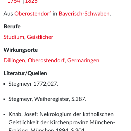
*
1754
†
1825
Aus
Oberostendorf
in
Bayerisch-Schwaben
.
Berufe
Studium
,
Geistlicher
Wirkungsorte
Dillingen
,
Oberostendorf
,
Germaringen
Literatur/Quellen
Stegmeyr 1772,027.
Stegmeyr, Weiheregister, S.287.
Knab, Josef: Nekrologium der katholischen
Geistlichkeit der Kirchenprovinz München-
Freising, München 1894, S.301.