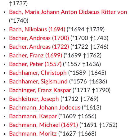
†1737)
Bach, Maria Johann Anton Didacus Ritter von
(*1740)
Bach, Nikolaus (1694)
(*1694 †1739)
Bacher, Andreas (1700)
(*1700 †1743)
Bacher, Andreas (1722)
(*1722 †1746)
Bacher, Franz (1699)
(*1699 †1762)
Bacher, Peter (1557)
(*1557
†1636)
Bachhamer, Christoph
(*1589 †1645)
Bachhamer, Sigismund
(*1576
†1636)
Bachinger, Franz Kaspar
(*1717 †1790)
Bachleitner, Joseph
(*1712 †1769)
Bachmann, Johann Jodocus
(*1613)
Bachmann, Kaspar
(*1609 †1656)
Bachmann, Michael (1691)
(*1691 †1752)
Bachmann, Moritz
(*1627 †1668)