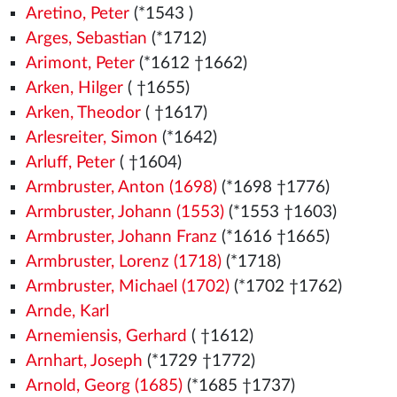
Aretino, Peter
(*1543
)
Arges, Sebastian
(*1712)
Arimont, Peter
(*1612 †1662)
Arken, Hilger
( †1655)
Arken, Theodor
( †1617)
Arlesreiter, Simon
(*1642)
Arluff, Peter
( †1604)
Armbruster, Anton (1698)
(*1698 †1776)
Armbruster, Johann (1553)
(*1553
†1603)
Armbruster, Johann Franz
(*1616 †1665)
Armbruster, Lorenz (1718)
(*1718)
Armbruster, Michael (1702)
(*1702 †1762)
Arnde, Karl
Arnemiensis, Gerhard
( †1612)
Arnhart, Joseph
(*1729 †1772)
Arnold, Georg (1685)
(*1685 †1737)