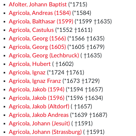
Afolter, Johann Baptist
(*1715)
Agricola, Andreas (1584)
(*1584)
Agricola, Balthasar (1599)
(*1599 †1635)
Agricola, Castulus
(*1552
†1611)
Agricola, Georg (1566)
(*1566
†1635)
Agricola, Georg (1605)
(*1605 †1679)
Agricola, Georg (Lechbruck)
( †1635)
Agricola, Hubert
( †1602)
Agricola, Ignaz
(*1724 †1761)
Agricola, Ignaz Franz
(*1673 †1729)
Agricola, Jakob (1594)
(*1594 †1657)
Agricola, Jakob (1596)
(*1596 †1634)
Agricola, Jakob (Altdorf)
( †1657)
Agricola, Jakob Andreas
(*1639 †1687)
Agricola, Johann (Jesuit)
( †1591)
Agricola, Johann (Strassburg)
( †1591)