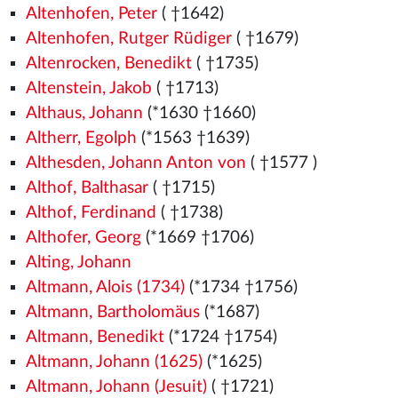
Altenhofen, Peter
( †1642)
Altenhofen, Rutger Rüdiger
( †1679)
Altenrocken, Benedikt
( †1735)
Altenstein, Jakob
( †1713)
Althaus, Johann
(*1630 †1660)
Altherr, Egolph
(*1563
†1639)
Althesden, Johann Anton von
( †1577
)
Althof, Balthasar
( †1715)
Althof, Ferdinand
( †1738)
Althofer, Georg
(*1669 †1706)
Alting, Johann
Altmann, Alois (1734)
(*1734 †1756)
Altmann, Bartholomäus
(*1687)
Altmann, Benedikt
(*1724 †1754)
Altmann, Johann (1625)
(*1625)
Altmann, Johann (Jesuit)
( †1721)