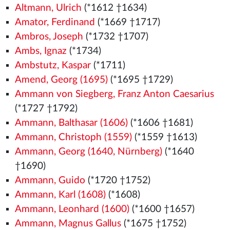
Altmann, Ulrich
(*1612 †1634)
Amator, Ferdinand
(*1669 †1717)
Ambros, Joseph
(*1732 †1707)
Ambs, Ignaz
(*1734)
Ambstutz, Kaspar
(*1711)
Amend, Georg (1695)
(*1695 †1729)
Ammann von Siegberg, Franz Anton Caesarius
(*1727 †1792)
Ammann, Balthasar (1606)
(*1606 †1681)
Ammann, Christoph (1559)
(*1559
†1613)
Ammann, Georg (1640, Nürnberg)
(*1640
†1690)
Ammann, Guido
(*1720 †1752)
Ammann, Karl (1608)
(*1608)
Ammann, Leonhard (1600)
(*1600 †1657)
Ammann, Magnus Gallus
(*1675 †1752)