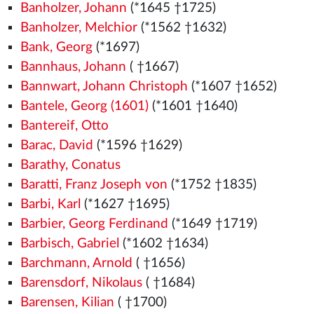
Banholzer, Johann
(*1645 †1725)
Banholzer, Melchior
(*1562
†1632)
Bank, Georg
(*1697)
Bannhaus, Johann
( †1667)
Bannwart, Johann Christoph
(*1607 †1652)
Bantele, Georg (1601)
(*1601 †1640)
Bantereif, Otto
Barac, David
(*1596 †1629)
Barathy, Conatus
Baratti, Franz Joseph von
(*1752 †1835)
Barbi, Karl
(*1627 †1695)
Barbier, Georg Ferdinand
(*1649 †1719)
Barbisch, Gabriel
(*1602 †1634)
Barchmann, Arnold
( †1656)
Barensdorf, Nikolaus
( †1684)
Barensen, Kilian
( †1700)