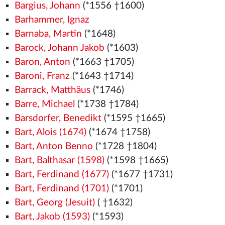
Bargius, Johann
(*1556
†1600)
Barhammer, Ignaz
Barnaba, Martin
(*1648)
Barock, Johann Jakob
(*1603)
Baron, Anton
(*1663 †1705)
Baroni, Franz
(*1643 †1714)
Barrack, Matthäus
(*1746)
Barre, Michael
(*1738 †1784)
Barsdorfer, Benedikt
(*1595 †1665)
Bart, Alois (1674)
(*1674 †1758)
Bart, Anton Benno
(*1728 †1804)
Bart, Balthasar (1598)
(*1598 †1665)
Bart, Ferdinand (1677)
(*1677 †1731)
Bart, Ferdinand (1701)
(*1701)
Bart, Georg (Jesuit)
( †1632)
Bart, Jakob (1593)
(*1593)