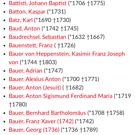
Battisti, Johann Baptist
(*1706 †1775)
Batton, Kaspar
(*1731)
Batz, Karl
(*1690 †1730)
Baud, Anton
(*1742 †1745)
Baudrechsel, Sebastian
(*1632 †1667)
Bauenstett, Franz
( †1726)
Bauer von Heppenstein, Kasimir Franz Joseph
von
(*1744 †1803)
Bauer, Adrian
(*1747)
Bauer, Alexius Anton
(*1700 †1771)
Bauer, Anton (Jesuit)
( †1682)
Bauer, Anton Sigismund Ferdinand Maria
(*1719
†1780)
Bauer, Bernhard Bartholomäus
(*1708 †1758)
Bauer, Franz Xaver (1742)
(*1742)
Bauer, Georg (1736)
(*1736 †1789)