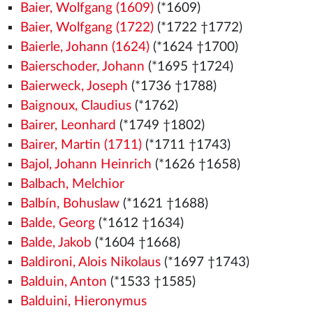
Baier, Wolfgang (1609)
(*1609)
Baier, Wolfgang (1722)
(*1722 †1772)
Baierle, Johann (1624)
(*1624 †1700)
Baierschoder, Johann
(*1695 †1724)
Baierweck, Joseph
(*1736 †1788)
Baignoux, Claudius
(*1762)
Bairer, Leonhard
(*1749 †1802)
Bairer, Martin (1711)
(*1711 †1743)
Bajol, Johann Heinrich
(*1626 †1658)
Balbach, Melchior
Balbín, Bohuslaw
(*1621 †1688)
Balde, Georg
(*1612 †1634)
Balde, Jakob
(*1604 †1668)
Baldironi, Alois Nikolaus
(*1697 †1743)
Balduin, Anton
(*1533
†1585)
Balduini, Hieronymus