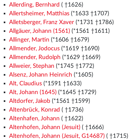
Allerding, Bernhard
( †1626)
Allertsheimer, Matthias
(*1633 †1707)
Alletsberger, Franz Xaver
(*1731 †1786)
Allgäuer, Johann (1561)
(*1561
†1611)
Allinger, Martin
(*1606 †1679)
Allmender, Jodocus
(*1619 †1690)
Allmender, Rudolph
(*1629 †1669)
Allweier, Stephan
(*1745 †1772)
Alsenz, Johann Heinrich
(*1605)
Alt, Claudius
(*1591 †1633)
Alt, Johann (1645)
(*1645 †1729)
Altdorfer, Jakob
(*1561
†1599)
Altenbrück, Konrad
( †1736)
Altenhafen, Johann
( †1622)
Altenhofen, Johann (Jesuit)
( †1666)
Altenhofen, Johann (Jesuit, G14687)
( †1715)