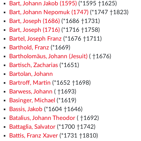
Bart, Johann Jakob (1595)
(*1595 †1625)
Bart, Johann Nepomuk (1747)
(*1747 †1823)
Bart, Joseph (1686)
(*1686 †1731)
Bart, Joseph (1716)
(*1716 †1758)
Bartel, Joseph Franz
(*1676 †1711)
Barthold, Franz
(*1669)
Bartholomäus, Johann (Jesuit)
( †1676)
Bartisch, Zacharias
(*1651)
Bartolan, Johann
Bartroff, Martin
(*1652 †1698)
Barwess, Johann
( †1693)
Basinger, Michael
(*1619)
Bassis, Jakob
(*1604 †1646)
Batalius, Johann Theodor
( †1692)
Battaglia, Salvator
(*1700 †1742)
Battis, Franz Xaver
(*1731 †1810)