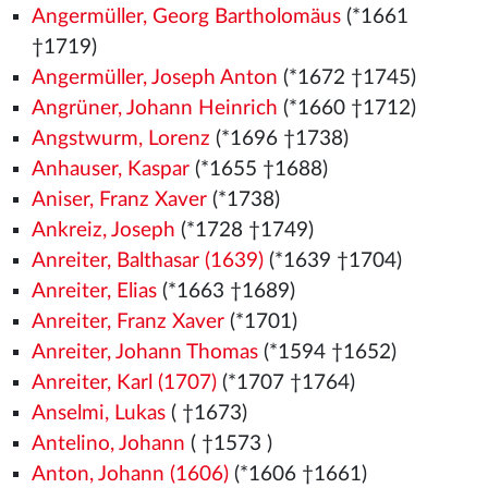
Angermüller, Georg Bartholomäus
(*1661
†1719)
Angermüller, Joseph Anton
(*1672 †1745)
Angrüner, Johann Heinrich
(*1660 †1712)
Angstwurm, Lorenz
(*1696 †1738)
Anhauser, Kaspar
(*1655 †1688)
Aniser, Franz Xaver
(*1738)
Ankreiz, Joseph
(*1728 †1749)
Anreiter, Balthasar (1639)
(*1639 †1704)
Anreiter, Elias
(*1663 †1689)
Anreiter, Franz Xaver
(*1701)
Anreiter, Johann Thomas
(*1594 †1652)
Anreiter, Karl (1707)
(*1707 †1764)
Anselmi, Lukas
( †1673)
Antelino, Johann
( †1573
)
Anton, Johann (1606)
(*1606 †1661)