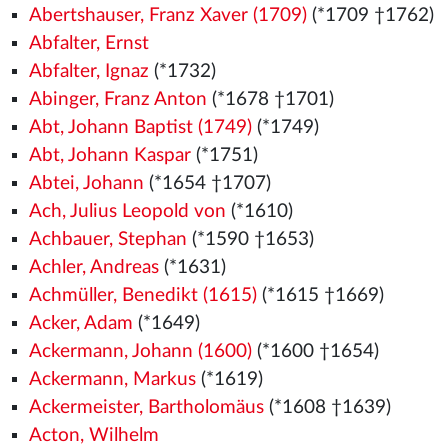
Abertshauser, Franz Xaver (1709)
(*1709 †1762)
Abfalter, Ernst
Abfalter, Ignaz
(*1732)
Abinger, Franz Anton
(*1678 †1701)
Abt, Johann Baptist (1749)
(*1749)
Abt, Johann Kaspar
(*1751)
Abtei, Johann
(*1654 †1707)
Ach, Julius Leopold von
(*1610)
Achbauer, Stephan
(*1590 †1653)
Achler, Andreas
(*1631)
Achmüller, Benedikt (1615)
(*1615 †1669)
Acker, Adam
(*1649)
Ackermann, Johann (1600)
(*1600 †1654)
Ackermann, Markus
(*1619)
Ackermeister, Bartholomäus
(*1608 †1639)
Acton, Wilhelm