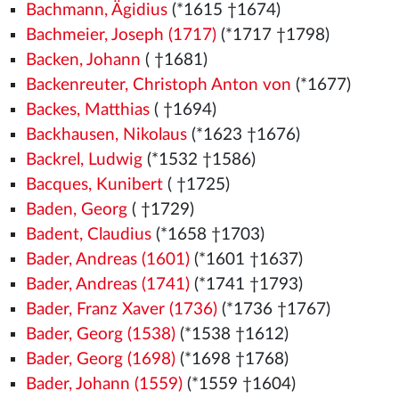
Bachmann, Ägidius
(*1615 †1674)
Bachmeier, Joseph (1717)
(*1717 †1798)
Backen, Johann
( †1681)
Backenreuter, Christoph Anton von
(*1677)
Backes, Matthias
( †1694)
Backhausen, Nikolaus
(*1623 †1676)
Backrel, Ludwig
(*1532
†1586)
Bacques, Kunibert
( †1725)
Baden, Georg
( †1729)
Badent, Claudius
(*1658 †1703)
Bader, Andreas (1601)
(*1601 †1637)
Bader, Andreas (1741)
(*1741 †1793)
Bader, Franz Xaver (1736)
(*1736 †1767)
Bader, Georg (1538)
(*1538
†1612)
Bader, Georg (1698)
(*1698 †1768)
Bader, Johann (1559)
(*1559
†1604)