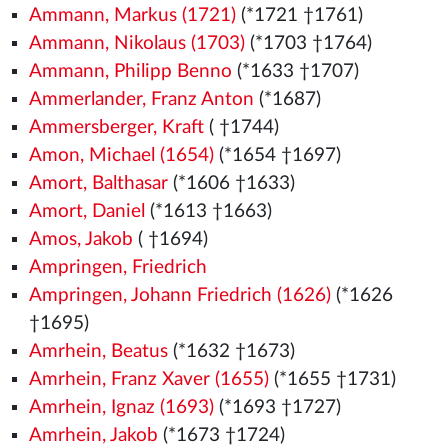
Ammann, Markus (1721)
(*1721 †1761)
Ammann, Nikolaus (1703)
(*1703 †1764)
Ammann, Philipp Benno
(*1633 †1707)
Ammerlander, Franz Anton
(*1687)
Ammersberger, Kraft
( †1744)
Amon, Michael (1654)
(*1654 †1697)
Amort, Balthasar
(*1606 †1633)
Amort, Daniel
(*1613 †1663)
Amos, Jakob
( †1694)
Ampringen, Friedrich
Ampringen, Johann Friedrich (1626)
(*1626
†1695)
Amrhein, Beatus
(*1632 †1673)
Amrhein, Franz Xaver (1655)
(*1655 †1731)
Amrhein, Ignaz (1693)
(*1693 †1727)
Amrhein, Jakob
(*1673 †1724)