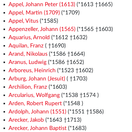
Appel, Johann Peter (1613)
(*1613 †1665)
Appel, Martin (1709)
(*1709)
Appel, Vitus
(*1585)
Appenzeller, Johann (1565)
(*1565
†1603)
Aquarius, Arnold
(*1612 †1632)
Aquilan, Franz
( †1690)
Arand, Nikolaus
(*1586 †1664)
Aranus, Ludwig
(*1586 †1652)
Arboreus, Heinrich
(*1523
†1602)
Arburg, Johann (Jesuit)
( †1703)
Archilion, Franz
(*1603)
Arcularius, Wolfgang
(*1538
†1574
)
Arden, Robert Rupert
(*1548
)
Ardolph, Johann (1551)
(*1551
†1586)
Arecker, Jakob
(*1643 †1713)
Arecker, Johann Baptist
(*1683)