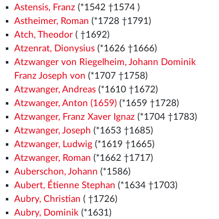
Astensis, Franz
(*1542
†1574
)
Astheimer, Roman
(*1728 †1791)
Atch, Theodor
( †1692)
Atzenrat, Dionysius
(*1626 †1666)
Atzwanger von Riegelheim, Johann Dominik
Franz Joseph von
(*1707 †1758)
Atzwanger, Andreas
(*1610 †1672)
Atzwanger, Anton (1659)
(*1659 †1728)
Atzwanger, Franz Xaver Ignaz
(*1704 †1783)
Atzwanger, Joseph
(*1653 †1685)
Atzwanger, Ludwig
(*1619 †1665)
Atzwanger, Roman
(*1662 †1717)
Auberschon, Johann
(*1586)
Aubert, Étienne Stephan
(*1634 †1703)
Aubry, Christian
( †1726)
Aubry, Dominik
(*1631)