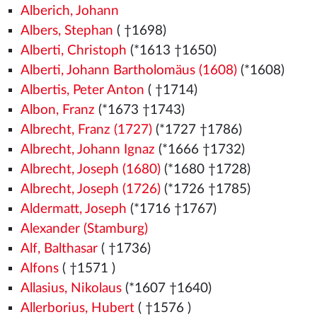
Alberich, Johann
Albers, Stephan
( †1698)
Alberti, Christoph
(*1613 †1650)
Alberti, Johann Bartholomäus (1608)
(*1608)
Albertis, Peter Anton
( †1714)
Albon, Franz
(*1673 †1743)
Albrecht, Franz (1727)
(*1727 †1786)
Albrecht, Johann Ignaz
(*1666 †1732)
Albrecht, Joseph (1680)
(*1680 †1728)
Albrecht, Joseph (1726)
(*1726 †1785)
Aldermatt, Joseph
(*1716 †1767)
Alexander (Stamburg)
Alf, Balthasar
( †1736)
Alfons
( †1571
)
Allasius, Nikolaus
(*1607 †1640)
Allerborius, Hubert
( †1576
)