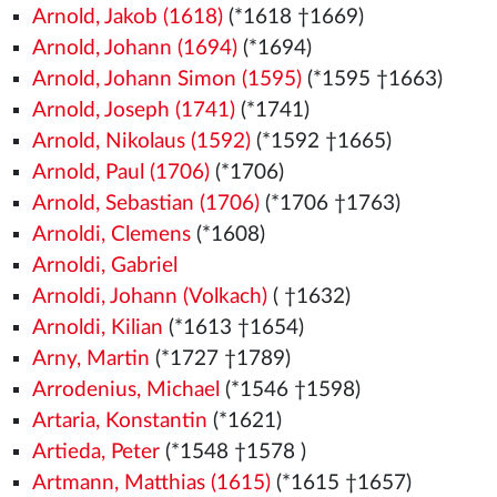
Arnold, Jakob (1618)
(*1618 †1669)
Arnold, Johann (1694)
(*1694)
Arnold, Johann Simon (1595)
(*1595 †1663)
Arnold, Joseph (1741)
(*1741)
Arnold, Nikolaus (1592)
(*1592 †1665)
Arnold, Paul (1706)
(*1706)
Arnold, Sebastian (1706)
(*1706 †1763)
Arnoldi, Clemens
(*1608)
Arnoldi, Gabriel
Arnoldi, Johann (Volkach)
( †1632)
Arnoldi, Kilian
(*1613 †1654)
Arny, Martin
(*1727 †1789)
Arrodenius, Michael
(*1546
†1598)
Artaria, Konstantin
(*1621)
Artieda, Peter
(*1548
†1578
)
Artmann, Matthias (1615)
(*1615 †1657)