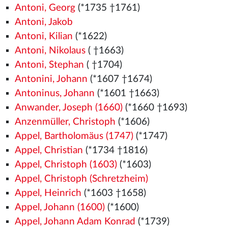
Antoni, Georg
(*1735 †1761)
Antoni, Jakob
Antoni, Kilian
(*1622)
Antoni, Nikolaus
( †1663)
Antoni, Stephan
( †1704)
Antonini, Johann
(*1607 †1674)
Antoninus, Johann
(*1601 †1663)
Anwander, Joseph (1660)
(*1660 †1693)
Anzenmüller, Christoph
(*1606)
Appel, Bartholomäus (1747)
(*1747)
Appel, Christian
(*1734 †1816)
Appel, Christoph (1603)
(*1603)
Appel, Christoph (Schretzheim)
Appel, Heinrich
(*1603 †1658)
Appel, Johann (1600)
(*1600)
Appel, Johann Adam Konrad
(*1739)