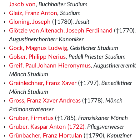
Jakob von
,
Buchhalter Studium
Gleiz, Franz Anton
,
Studium
Gloning, Joseph
(†1780),
Jesuit
Glötzle von Altenach, Joseph Ferdinand
(†1770),
Augustinerchorherr Kanoniker
Gock, Magnus Ludwig
,
Geistlicher Studium
Golser, Philipp Nerius
,
Pedell Priester Studium
Greif, Paul Johann Hieronymus
,
Augustinereremit
Mönch Studium
Greinlechner, Franz Xaver
(†1797),
Benediktiner
Mönch Studium
Gross, Franz Xaver Andreas
(†1778),
Mönch
Prämonstratenser
Gruber, Firmatus
(†1785),
Franziskaner Mönch
Gruber, Kaspar Anton (1722)
,
Pflegsverweser
Grünbacher, Franz Hortulan
(†1790),
Kapuziner