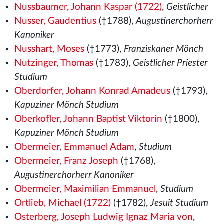
Nussbaumer, Johann Kaspar (1722)
,
Geistlicher
Nusser, Gaudentius
(†1788),
Augustinerchorherr
Kanoniker
Nusshart, Moses
(†1773),
Franziskaner Mönch
Nutzinger, Thomas
(†1783),
Geistlicher Priester
Studium
Oberdorfer, Johann Konrad Amadeus
(†1793),
Kapuziner Mönch Studium
Oberkofler, Johann Baptist Viktorin
(†1800),
Kapuziner Mönch Studium
Obermeier, Emmanuel Adam
,
Studium
Obermeier, Franz Joseph
(†1768),
Augustinerchorherr Kanoniker
Obermeier, Maximilian Emmanuel
,
Studium
Ortlieb, Michael (1722)
(†1782),
Jesuit Studium
Osterberg, Joseph Ludwig Ignaz Maria von
,