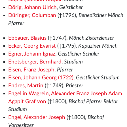
Dörig, Johann Ulrich
,
Geistlicher
Düringer, Columban
(†1796),
Benediktiner Mönch
Pfarrer
Ebbauer, Blasius
(†1747),
Mönch Zisterzienser
Ecker, Georg Evarist
(†1795),
Kapuziner Mönch
Egner, Johann Ignaz
,
Geistlicher Schüler
Ehetsberger, Bernhard
,
Studium
Eisen, Franz Joseph
,
Pfarrer
Eisen, Johann Georg (1722)
,
Geistlicher Studium
Endres, Martin
(†1749),
Priester
Engel in Wagrein, Alexander Franz Joseph Adam
Agapit Graf von
(†1800),
Bischof Pfarrer Rektor
Studium
Engel, Alexander Joseph
(†1800),
Bischof
Vorbesitzer