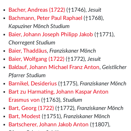
Bacher, Andreas (1722)
(†1746),
Jesuit
Bachmann, Peter Paul Raphael
(†1768),
Kapuziner Mönch Studium
Baier, Johann Joseph Philipp Jakob
(†1771),
Chorregent Studium
Baier, Thaddäus
,
Franziskaner Mönch
Baier, Wolfgang (1722)
(†1772),
Jesuit
Baldauf, Johann Michael Franz Anton
,
Geistlicher
Pfarrer Studium
Barnikel, Desiderius
(†1775),
Franziskaner Mönch
Bart zu Harmating, Johann Kaspar Anton
Erasmus von
(†1763),
Studium
Bart, Georg (1722)
(†1772),
Franziskaner Mönch
Bart, Modest
(†1751),
Franziskaner Mönch
Bartscherer, Johann Jakob Anton
(†1807),