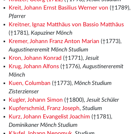
Kreit, Johann Ernst Basilius Werner von
(†1789),
Pfarrer
Kreitner, Ignaz Matthäus von Bassio Matthäus
(†1781),
Kapuziner Mönch
Kremer, Johann Franz Anton Marian
(†1773),
Augustinereremit Mönch Studium
Kron, Johann Konrad
(†1771),
Jesuit
Krug, Johann Alfons
(†1776),
Augustinereremit
Mönch
Kuen, Columban
(†1773),
Mönch Studium
Zisterzienser
Kugler, Johann Simon
(†1800),
Jesuit Schüler
Kupferschmid, Franz Joseph
,
Studium
Kurz, Johann Evangelist Joachim
(†1781),
Dominikaner Mönch Studium
Käufel, Johann Nepomuk
,
Studium