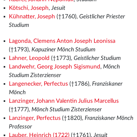
Kötschi, Joseph
,
Jesuit
Kühnatter, Joseph
(†1760),
Geistlicher Priester
Studium
Lagonda, Clemens Anton Joseph Leonissa
(†1793),
Kapuziner Mönch Studium
Lahner, Leopold
(†1773),
Geistlicher Studium
Landwehr, Georg Joseph Sigismund
,
Mönch
Studium Zisterzienser
Langenecker, Perfectus
(†1786),
Franziskaner
Mönch
Lanzinger, Johann Valentin Julius Marcellus
(†1777),
Mönch Studium Zisterzienser
Lanzinger, Perfectus
(†1820),
Franziskaner Mönch
Professor
Lauber, Heinrich (1722)
(†1761),
Jesuit