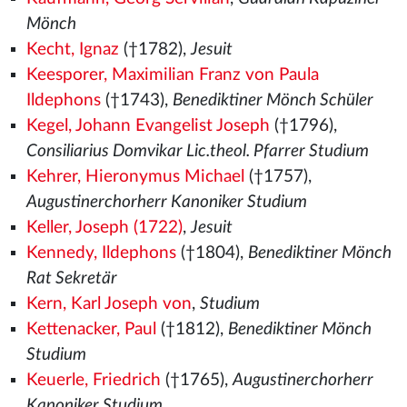
Mönch
Kecht, Ignaz
(†1782),
Jesuit
Keesporer, Maximilian Franz von Paula
Ildephons
(†1743),
Benediktiner Mönch Schüler
Kegel, Johann Evangelist Joseph
(†1796),
Consiliarius Domvikar Lic.theol. Pfarrer Studium
Kehrer, Hieronymus Michael
(†1757),
Augustinerchorherr Kanoniker Studium
Keller, Joseph (1722)
,
Jesuit
Kennedy, Ildephons
(†1804),
Benediktiner Mönch
Rat Sekretär
Kern, Karl Joseph von
,
Studium
Kettenacker, Paul
(†1812),
Benediktiner Mönch
Studium
Keuerle, Friedrich
(†1765),
Augustinerchorherr
Kanoniker Studium