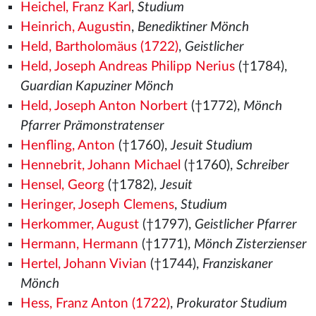
Heichel, Franz Karl
,
Studium
Heinrich, Augustin
,
Benediktiner Mönch
Held, Bartholomäus (1722)
,
Geistlicher
Held, Joseph Andreas Philipp Nerius
(†1784),
Guardian Kapuziner Mönch
Held, Joseph Anton Norbert
(†1772),
Mönch
Pfarrer Prämonstratenser
Henfling, Anton
(†1760),
Jesuit Studium
Hennebrit, Johann Michael
(†1760),
Schreiber
Hensel, Georg
(†1782),
Jesuit
Heringer, Joseph Clemens
,
Studium
Herkommer, August
(†1797),
Geistlicher Pfarrer
Hermann, Hermann
(†1771),
Mönch Zisterzienser
Hertel, Johann Vivian
(†1744),
Franziskaner
Mönch
Hess, Franz Anton (1722)
,
Prokurator Studium