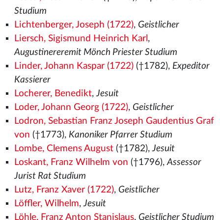
Studium
Lichtenberger, Joseph (1722)
,
Geistlicher
Liersch, Sigismund Heinrich Karl
,
Augustinereremit Mönch Priester Studium
Linder, Johann Kaspar (1722)
(†1782),
Expeditor
Kassierer
Locherer, Benedikt
,
Jesuit
Loder, Johann Georg (1722)
,
Geistlicher
Lodron, Sebastian Franz Joseph Gaudentius Graf
von
(†1773),
Kanoniker Pfarrer Studium
Lombe, Clemens August
(†1782),
Jesuit
Loskant, Franz Wilhelm von
(†1796),
Assessor
Jurist Rat Studium
Lutz, Franz Xaver (1722)
,
Geistlicher
Löffler, Wilhelm
,
Jesuit
Löhle, Franz Anton Stanislaus
,
Geistlicher Studium