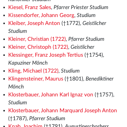
Kiesel, Franz Sales
,
Pfarrer Priester Studium
Kissendorfer, Johann Georg
,
Studium
Kleiber, Joseph Anton
(†1772),
Geistlicher
Studium
Kleiner, Christian (1722)
,
Pfarrer Studium
Kleiner, Christoph (1722)
,
Geistlicher
Klessinger, Franz Joseph Tertius
(†1754),
Kapuziner Mönch
Kling, Michael (1722)
,
Studium
Klingensteiner, Maurus
(†1801),
Benediktiner
Mönch
Klosterbauer, Johann Karl Ignaz von
(†1757),
Studium
Klosterbauer, Johann Marquard Joseph Anton
(†1787),
Pfarrer Studium
Knab, Joachim
(†1791),
Augustinerchorherr