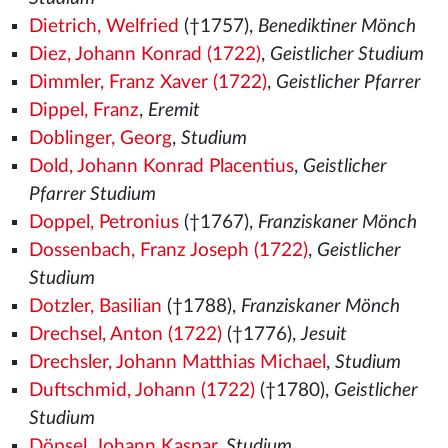
Dietrich, Welfried
(†1757),
Benediktiner Mönch
Diez, Johann Konrad (1722)
,
Geistlicher Studium
Dimmler, Franz Xaver (1722)
,
Geistlicher Pfarrer
Dippel, Franz
,
Eremit
Doblinger, Georg
,
Studium
Dold, Johann Konrad Placentius
,
Geistlicher
Pfarrer Studium
Doppel, Petronius
(†1767),
Franziskaner Mönch
Dossenbach, Franz Joseph (1722)
,
Geistlicher
Studium
Dotzler, Basilian
(†1788),
Franziskaner Mönch
Drechsel, Anton (1722)
(†1776),
Jesuit
Drechsler, Johann Matthias Michael
,
Studium
Duftschmid, Johann (1722)
(†1780),
Geistlicher
Studium
Döpsel, Johann Kaspar
,
Studium