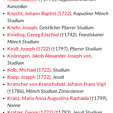
Kanoniker
Knecht, Johann Baptist (1722)
,
Kapuziner Mönch
Studium
Knehr, Joseph
,
Geistlicher Pfarrer Studium
Knieling, Georg Ezechiel
(†1742),
Franziskaner
Mönch Studium
Knoll, Joseph (1722)
(†1797),
Pfarrer Studium
Knöringen, Jakob Alexander Joseph von
,
Studium
Kolb, Michael (1722)
,
Studium
Kopp, Joseph (1722)
,
Jesuit
Kranicher von Kranichsfeld, Johann Franz Vigil
(†1786),
Mönch Studium Zisterzienser
Kranz, Maria Anna Augustina Raphaela
(†1799),
Nonne
Kratzer, Georg (1722)
(†1793),
Jesuit Studium