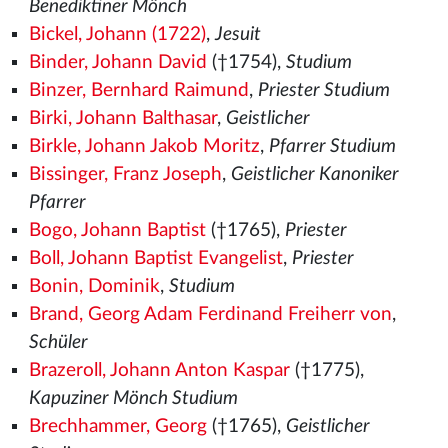
Benediktiner Mönch
Bickel, Johann (1722)
,
Jesuit
Binder, Johann David
(†1754),
Studium
Binzer, Bernhard Raimund
,
Priester Studium
Birki, Johann Balthasar
,
Geistlicher
Birkle, Johann Jakob Moritz
,
Pfarrer Studium
Bissinger, Franz Joseph
,
Geistlicher Kanoniker
Pfarrer
Bogo, Johann Baptist
(†1765),
Priester
Boll, Johann Baptist Evangelist
,
Priester
Bonin, Dominik
,
Studium
Brand, Georg Adam Ferdinand Freiherr von
,
Schüler
Brazeroll, Johann Anton Kaspar
(†1775),
Kapuziner Mönch Studium
Brechhammer, Georg
(†1765),
Geistlicher