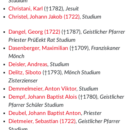
Studium
Christani, Karl
(†1782),
Jesuit
Christel, Johann Jakob (1722)
,
Studium
Dangel, Georg (1722)
(†1787),
Geistlicher Pfarrer
Priester PrüEekt Rat Studium
Dasenberger, Maximilian
(†1709),
Franziskaner
Mönch
Deisler, Andreas
,
Studium
Delitz, Siboto
(†1793),
Mönch Studium
Zisterzienser
Demmelmeier, Anton Viktor
,
Studium
Dempf, Johann Baptist Alois
(†1780),
Geistlicher
Pfarrer Schüler Studium
Deubel, Johann Baptist Anton
,
Priester
Dietmeier, Sebastian (1722)
,
Geistlicher Pfarrer
Studium