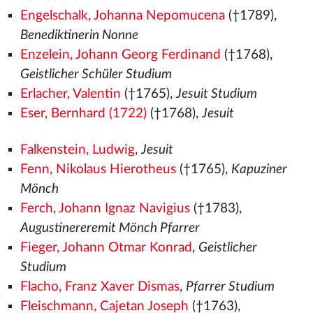
Engelschalk, Johanna Nepomucena
(†1789),
Benediktinerin Nonne
Enzelein, Johann Georg Ferdinand
(†1768),
Geistlicher Schüler Studium
Erlacher, Valentin
(†1765),
Jesuit Studium
Eser, Bernhard (1722)
(†1768),
Jesuit
Falkenstein, Ludwig
,
Jesuit
Fenn, Nikolaus Hierotheus
(†1765),
Kapuziner
Mönch
Ferch, Johann Ignaz Navigius
(†1783),
Augustinereremit Mönch Pfarrer
Fieger, Johann Otmar Konrad
,
Geistlicher
Studium
Flacho, Franz Xaver Dismas
,
Pfarrer Studium
Fleischmann, Cajetan Joseph
(†1763),