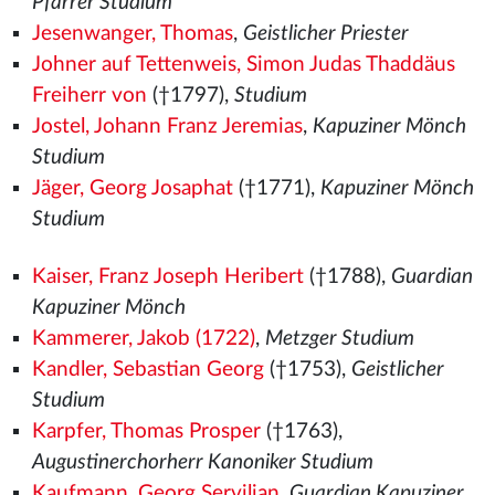
Pfarrer Studium
Jesenwanger, Thomas
,
Geistlicher Priester
Johner auf Tettenweis, Simon Judas Thaddäus
Freiherr von
(†1797),
Studium
Jostel, Johann Franz Jeremias
,
Kapuziner Mönch
Studium
Jäger, Georg Josaphat
(†1771),
Kapuziner Mönch
Studium
Kaiser, Franz Joseph Heribert
(†1788),
Guardian
Kapuziner Mönch
Kammerer, Jakob (1722)
,
Metzger Studium
Kandler, Sebastian Georg
(†1753),
Geistlicher
Studium
Karpfer, Thomas Prosper
(†1763),
Augustinerchorherr Kanoniker Studium
Kaufmann, Georg Servilian
,
Guardian Kapuziner