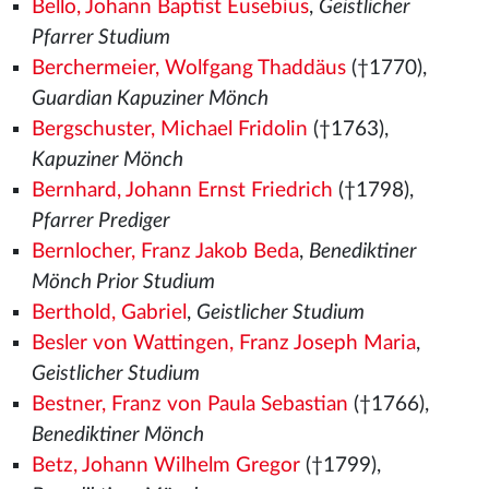
Bello, Johann Baptist Eusebius
,
Geistlicher
Pfarrer Studium
Berchermeier, Wolfgang Thaddäus
(†1770),
Guardian Kapuziner Mönch
Bergschuster, Michael Fridolin
(†1763),
Kapuziner Mönch
Bernhard, Johann Ernst Friedrich
(†1798),
Pfarrer Prediger
Bernlocher, Franz Jakob Beda
,
Benediktiner
Mönch Prior Studium
Berthold, Gabriel
,
Geistlicher Studium
Besler von Wattingen, Franz Joseph Maria
,
Geistlicher Studium
Bestner, Franz von Paula Sebastian
(†1766),
Benediktiner Mönch
Betz, Johann Wilhelm Gregor
(†1799),