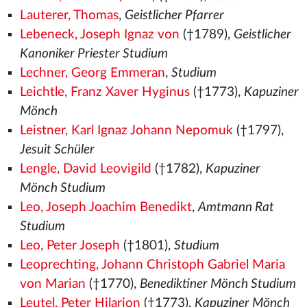
Lauterer, Thomas
,
Geistlicher Pfarrer
Lebeneck, Joseph Ignaz von
(†1789),
Geistlicher
Kanoniker Priester Studium
Lechner, Georg Emmeran
,
Studium
Leichtle, Franz Xaver Hyginus
(†1773),
Kapuziner
Mönch
Leistner, Karl Ignaz Johann Nepomuk
(†1797),
Jesuit Schüler
Lengle, David Leovigild
(†1782),
Kapuziner
Mönch Studium
Leo, Joseph Joachim Benedikt
,
Amtmann Rat
Studium
Leo, Peter Joseph
(†1801),
Studium
Leoprechting, Johann Christoph Gabriel Maria
von Marian
(†1770),
Benediktiner Mönch Studium
Leutel, Peter Hilarion
(†1773),
Kapuziner Mönch