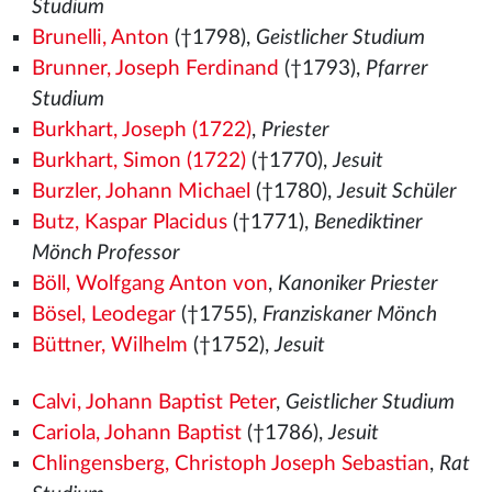
Studium
Brunelli, Anton
(†1798),
Geistlicher Studium
Brunner, Joseph Ferdinand
(†1793),
Pfarrer
Studium
Burkhart, Joseph (1722)
,
Priester
Burkhart, Simon (1722)
(†1770),
Jesuit
Burzler, Johann Michael
(†1780),
Jesuit Schüler
Butz, Kaspar Placidus
(†1771),
Benediktiner
Mönch Professor
Böll, Wolfgang Anton von
,
Kanoniker Priester
Bösel, Leodegar
(†1755),
Franziskaner Mönch
Büttner, Wilhelm
(†1752),
Jesuit
Calvi, Johann Baptist Peter
,
Geistlicher Studium
Cariola, Johann Baptist
(†1786),
Jesuit
Chlingensberg, Christoph Joseph Sebastian
,
Rat