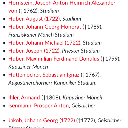
Hornstein, Joseph Anton Heinrich Alexander
von
(†1762),
Studium
Huber, August (1722)
,
Studium
Huber, Johann Georg Honorat
(†1789),
Franziskaner Mönch Studium
Huber, Johann Michael (1722)
,
Studium
Huber, Joseph (1722)
,
Priester Studium
Huber, Maximilian Ferdinand Donulus
(†1799),
Kapuziner Mönch
Huttenlocher, Sebastian Ignaz
(†1767),
Augustinerchorherr Kanoniker Studium
Ihler, Armand
(†1808),
Kapuziner Mönch
Isenmann, Prosper Anton
,
Geistlicher
Jakob, Johann Georg (1722)
(†1772),
Geistlicher