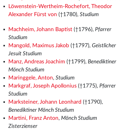
Löwenstein-Wertheim-Rochefort, Theodor
Alexander Fürst von
(†1780),
Studium
Machheim, Johann Baptist
(†1796),
Pfarrer
Studium
Mangold, Maximus Jakob
(†1797),
Geistlicher
Jesuit Studium
Manz, Andreas Joachim
(†1799),
Benediktiner
Mönch Studium
Maringgele, Anton
,
Studium
Markgraf, Joseph Apollonius
(†1775),
Pfarrer
Studium
Marksteiner, Johann Leonhard
(†1790),
Benediktiner Mönch Studium
Martini, Franz Anton
,
Mönch Studium
Zisterzienser