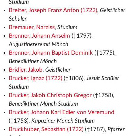
Studium
Breiter, Joseph Franz Anton (1722)
,
Geistlicher
Schüler
Bremauer, Narziss
,
Studium
Brenner, Johann Anselm
(†1797),
Augustinereremit Mönch
Brenner, Johann Baptist Dominik
(†1775),
Benediktiner Mönch
Bridler, Jakob
,
Geistlicher
Brucker, Ignaz (1722)
(†1806),
Jesuit Schüler
Studium
Brucker, Jakob Christoph Gregor
(†1758),
Benediktiner Mönch Studium
Brucker, Johann Karl Edler von Veremund
(†1753),
Kapuziner Mönch Studium
Bruckhuber, Sebastian (1722)
(†1787),
Pfarrer