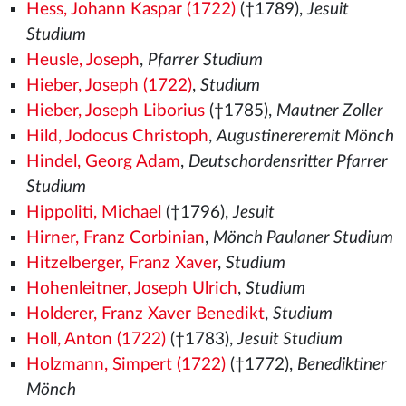
Hess, Johann Kaspar (1722)
(†1789),
Jesuit
Studium
Heusle, Joseph
,
Pfarrer Studium
Hieber, Joseph (1722)
,
Studium
Hieber, Joseph Liborius
(†1785),
Mautner Zoller
Hild, Jodocus Christoph
,
Augustinereremit Mönch
Hindel, Georg Adam
,
Deutschordensritter Pfarrer
Studium
Hippoliti, Michael
(†1796),
Jesuit
Hirner, Franz Corbinian
,
Mönch Paulaner Studium
Hitzelberger, Franz Xaver
,
Studium
Hohenleitner, Joseph Ulrich
,
Studium
Holderer, Franz Xaver Benedikt
,
Studium
Holl, Anton (1722)
(†1783),
Jesuit Studium
Holzmann, Simpert (1722)
(†1772),
Benediktiner
Mönch