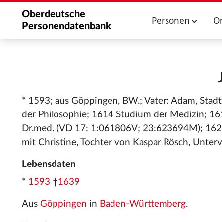
Oberdeutsche
Personen
O
Personendatenbank
* 1593; aus Göppingen, BW.; Vater: Adam, Stad
der Philosophie; 1614 Studium der Medizin; 16
Dr.med. (VD 17: 1:061806V; 23:623694M); 1620 
mit Christine, Tochter von Kaspar Rösch, Unter
Lebensdaten
*
1593
†
1639
Aus
Göppingen
in
Baden-Württemberg
.