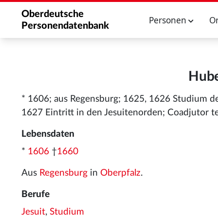
Oberdeutsche
Personen
O
Personendatenbank
Hube
* 1606; aus Regensburg; 1625, 1626 Studium d
1627 Eintritt in den Jesuitenorden; Coadjutor 
Lebensdaten
*
1606
†
1660
Aus
Regensburg
in
Oberpfalz
.
Berufe
Jesuit
,
Studium