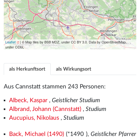
Leaflet
| © Map tiles by BSB MDZ, under CC BY 3.0. Data by OpenStreetMap,
under ODbL
als Herkunftsort
als Wirkungsort
Aus Cannstatt stammen 243 Personen:
Albeck, Kaspar
,
Geistlicher Studium
Albrand, Johann (Cannstatt)
,
Studium
Aucupius, Nikolaus
,
Studium
Back, Michael (1490)
(*1490
),
Geistlicher Pfarrer