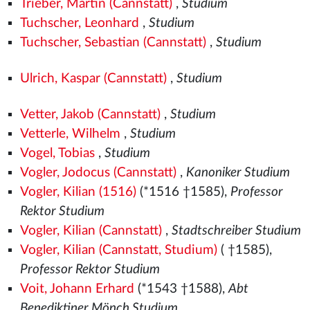
Trieber, Martin (Cannstatt)
,
Studium
Tuchscher, Leonhard
,
Studium
Tuchscher, Sebastian (Cannstatt)
,
Studium
Ulrich, Kaspar (Cannstatt)
,
Studium
Vetter, Jakob (Cannstatt)
,
Studium
Vetterle, Wilhelm
,
Studium
Vogel, Tobias
,
Studium
Vogler, Jodocus (Cannstatt)
,
Kanoniker Studium
Vogler, Kilian (1516)
(*1516
†1585),
Professor
Rektor Studium
Vogler, Kilian (Cannstatt)
,
Stadtschreiber Studium
Vogler, Kilian (Cannstatt, Studium)
( †1585),
Professor Rektor Studium
Voit, Johann Erhard
(*1543
†1588),
Abt
Benediktiner Mönch Studium