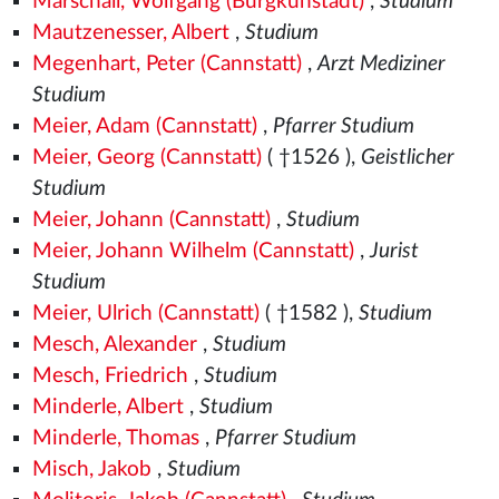
Marschall, Wolfgang (Burgkunstadt)
,
Studium
Mautzenesser, Albert
,
Studium
Megenhart, Peter (Cannstatt)
,
Arzt Mediziner
Studium
Meier, Adam (Cannstatt)
,
Pfarrer Studium
Meier, Georg (Cannstatt)
( †1526
),
Geistlicher
Studium
Meier, Johann (Cannstatt)
,
Studium
Meier, Johann Wilhelm (Cannstatt)
,
Jurist
Studium
Meier, Ulrich (Cannstatt)
( †1582
),
Studium
Mesch, Alexander
,
Studium
Mesch, Friedrich
,
Studium
Minderle, Albert
,
Studium
Minderle, Thomas
,
Pfarrer Studium
Misch, Jakob
,
Studium