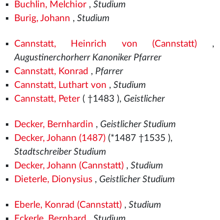
Buchlin, Melchior
,
Studium
Burig, Johann
,
Studium
Cannstatt, Heinrich von (Cannstatt)
,
Augustinerchorherr Kanoniker Pfarrer
Cannstatt, Konrad
,
Pfarrer
Cannstatt, Luthart von
,
Studium
Cannstatt, Peter
( †1483
),
Geistlicher
Decker, Bernhardin
,
Geistlicher Studium
Decker, Johann (1487)
(*1487
†1535
),
Stadtschreiber Studium
Decker, Johann (Cannstatt)
,
Studium
Dieterle, Dionysius
,
Geistlicher Studium
Eberle, Konrad (Cannstatt)
,
Studium
Eckerle, Bernhard
,
Studium