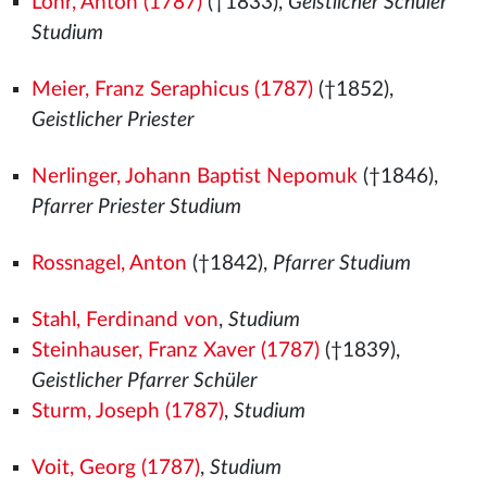
Lohr, Anton (1787)
(†1833),
Geistlicher Schüler
Studium
Meier, Franz Seraphicus (1787)
(†1852),
Geistlicher Priester
Nerlinger, Johann Baptist Nepomuk
(†1846),
Pfarrer Priester Studium
Rossnagel, Anton
(†1842),
Pfarrer Studium
Stahl, Ferdinand von
,
Studium
Steinhauser, Franz Xaver (1787)
(†1839),
Geistlicher Pfarrer Schüler
Sturm, Joseph (1787)
,
Studium
Voit, Georg (1787)
,
Studium