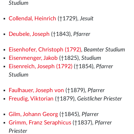
Studium
Collendal, Heinrich
(†1729),
Jesuit
Deubele, Joseph
(†1843),
Pfarrer
Eisenhofer, Christoph (1792)
,
Beamter Studium
Eisenmenger, Jakob
(†1825),
Studium
Eisenreich, Joseph (1792)
(†1854),
Pfarrer
Studium
Faulhauer, Joseph von
(†1879),
Pfarrer
Freudig, Viktorian
(†1879),
Geistlicher Priester
Gilm, Johann Georg
(†1845),
Pfarrer
Grimm, Franz Seraphicus
(†1837),
Pfarrer
Priester