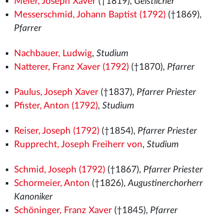
Meier, Joseph Xaver
(†1819),
Geistlicher
Messerschmid, Johann Baptist (1792)
(†1869),
Pfarrer
Nachbauer, Ludwig
,
Studium
Natterer, Franz Xaver (1792)
(†1870),
Pfarrer
Paulus, Joseph Xaver
(†1837),
Pfarrer Priester
Pfister, Anton (1792)
,
Studium
Reiser, Joseph (1792)
(†1854),
Pfarrer Priester
Rupprecht, Joseph Freiherr von
,
Studium
Schmid, Joseph (1792)
(†1867),
Pfarrer Priester
Schormeier, Anton
(†1826),
Augustinerchorherr
Kanoniker
Schöninger, Franz Xaver
(†1845),
Pfarrer