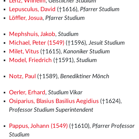
Lenz, Wilhelm
,
Geistlicher Studium
Lepusculus, David
(†1616),
Pfarrer Studium
Löffler, Josua
,
Pfarrer Studium
Mephshuis, Jakob
,
Studium
Michael, Peter (1549)
(†1596),
Jesuit Studium
Milet, Vitus
(†1615),
Kanoniker Studium
Model, Friedrich
(†1591),
Studium
Notz, Paul
(†1589),
Benediktiner Mönch
Oerler, Erhard
,
Studium Vikar
Osiparius, Blasius Basilius Aegidius
(†1624),
Professor Studium Superintendent
Pappus, Johann (1549)
(†1610),
Pfarrer Professor
Studium