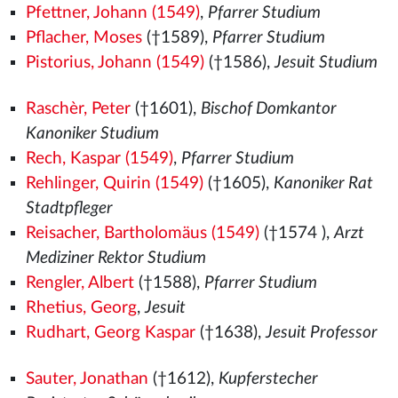
Pfettner, Johann (1549)
,
Pfarrer Studium
Pflacher, Moses
(†1589),
Pfarrer Studium
Pistorius, Johann (1549)
(†1586),
Jesuit Studium
Raschèr, Peter
(†1601),
Bischof Domkantor
Kanoniker Studium
Rech, Kaspar (1549)
,
Pfarrer Studium
Rehlinger, Quirin (1549)
(†1605),
Kanoniker Rat
Stadtpfleger
Reisacher, Bartholomäus (1549)
(†1574
),
Arzt
Mediziner Rektor Studium
Rengler, Albert
(†1588),
Pfarrer Studium
Rhetius, Georg
,
Jesuit
Rudhart, Georg Kaspar
(†1638),
Jesuit Professor
Sauter, Jonathan
(†1612),
Kupferstecher