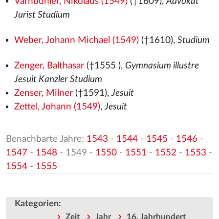
Varnbühler, Nikolaus (1549)
(†1609),
Advokat
Jurist Studium
Weber, Johann Michael (1549)
(†1610),
Studium
Zenger, Balthasar
(†1555
),
Gymnasium illustre
Jesuit Kanzler Studium
Zenser, Milner
(†1591),
Jesuit
Zettel, Johann (1549)
,
Jesuit
Benachbarte Jahre:
1543
-
1544
-
1545
-
1546
-
1547
-
1548
- 1549 -
1550
-
1551
-
1552
-
1553
-
1554
-
1555
Kategorien
:
Zeit
Jahr
16. Jahrhundert