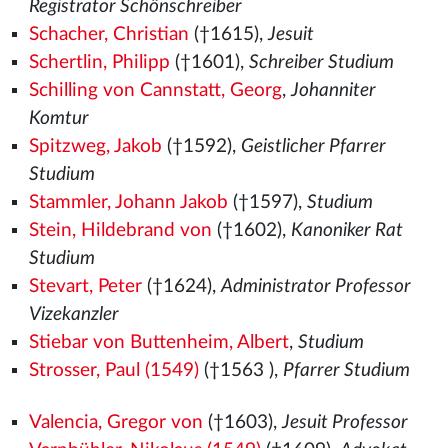
Registrator Schönschreiber
Schacher, Christian
(†1615),
Jesuit
Schertlin, Philipp
(†1601),
Schreiber Studium
Schilling von Cannstatt, Georg
,
Johanniter
Komtur
Spitzweg, Jakob
(†1592),
Geistlicher Pfarrer
Studium
Stammler, Johann Jakob
(†1597),
Studium
Stein, Hildebrand von
(†1602),
Kanoniker Rat
Studium
Stevart, Peter
(†1624),
Administrator Professor
Vizekanzler
Stiebar von Buttenheim, Albert
,
Studium
Strosser, Paul (1549)
(†1563
),
Pfarrer Studium
Valencia, Gregor von
(†1603),
Jesuit Professor