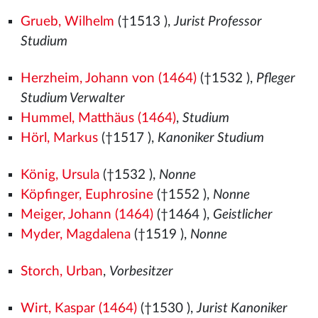
Grueb, Wilhelm
(†1513
),
Jurist Professor
Studium
Herzheim, Johann von (1464)
(†1532
),
Pfleger
Studium Verwalter
Hummel, Matthäus (1464)
,
Studium
Hörl, Markus
(†1517
),
Kanoniker Studium
König, Ursula
(†1532
),
Nonne
Köpfinger, Euphrosine
(†1552
),
Nonne
Meiger, Johann (1464)
(†1464
),
Geistlicher
Myder, Magdalena
(†1519
),
Nonne
Storch, Urban
,
Vorbesitzer
Wirt, Kaspar (1464)
(†1530
),
Jurist Kanoniker