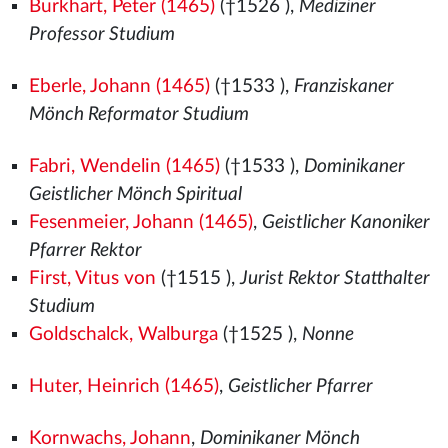
Burkhart, Peter (1465)
(†1526
),
Mediziner
Professor Studium
Eberle, Johann (1465)
(†1533
),
Franziskaner
Mönch Reformator Studium
Fabri, Wendelin (1465)
(†1533
),
Dominikaner
Geistlicher Mönch Spiritual
Fesenmeier, Johann (1465)
,
Geistlicher Kanoniker
Pfarrer Rektor
First, Vitus von
(†1515
),
Jurist Rektor Statthalter
Studium
Goldschalck, Walburga
(†1525
),
Nonne
Huter, Heinrich (1465)
,
Geistlicher Pfarrer
Kornwachs, Johann
,
Dominikaner Mönch