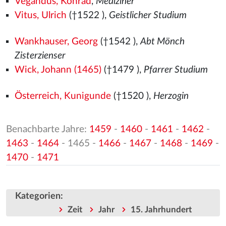
Vegandus, Konrad
,
Mediziner
Vitus, Ulrich
(†1522
),
Geistlicher Studium
Wankhauser, Georg
(†1542
),
Abt Mönch
Zisterzienser
Wick, Johann (1465)
(†1479
),
Pfarrer Studium
Österreich, Kunigunde
(†1520
),
Herzogin
Benachbarte Jahre:
1459
-
1460
-
1461
-
1462
-
1463
-
1464
- 1465 -
1466
-
1467
-
1468
-
1469
-
1470
-
1471
Kategorien
:
Zeit
Jahr
15. Jahrhundert