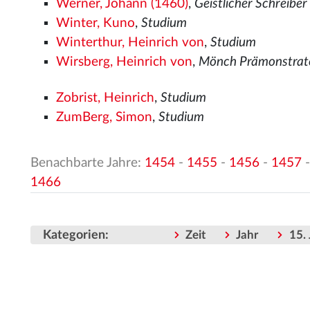
Werner, Johann (1460)
,
Geistlicher Schreiber
Winter, Kuno
,
Studium
Winterthur, Heinrich von
,
Studium
Wirsberg, Heinrich von
,
Mönch Prämonstrat
Zobrist, Heinrich
,
Studium
ZumBerg, Simon
,
Studium
Benachbarte Jahre:
1454
-
1455
-
1456
-
1457
1466
Kategorien
:
Zeit
Jahr
15.