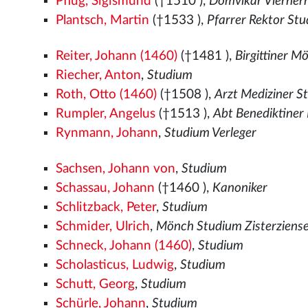
Pflug, Sigismund
(†1510
),
Domvikar Vierherr
Plantsch, Martin
(†1533
),
Pfarrer Rektor St
Reiter, Johann (1460)
(†1481
),
Birgittiner M
Riecher, Anton
,
Studium
Roth, Otto (1460)
(†1508
),
Arzt Mediziner S
Rumpler, Angelus
(†1513
),
Abt Benediktine
Rynmann, Johann
,
Studium Verleger
Sachsen, Johann von
,
Studium
Schassau, Johann
(†1460
),
Kanoniker
Schlitzback, Peter
,
Studium
Schmider, Ulrich
,
Mönch Studium Zisterziens
Schneck, Johann (1460)
,
Studium
Scholasticus, Ludwig
,
Studium
Schutt, Georg
,
Studium
Schürle, Johann
,
Studium