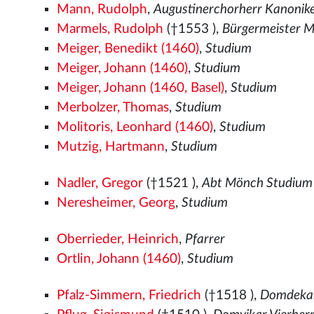
Mann, Rudolph
,
Augustinerchorherr Kanonik
Marmels, Rudolph
(†1553
),
Bürgermeister M
Meiger, Benedikt (1460)
,
Studium
Meiger, Johann (1460)
,
Studium
Meiger, Johann (1460, Basel)
,
Studium
Merbolzer, Thomas
,
Studium
Molitoris, Leonhard (1460)
,
Studium
Mutzig, Hartmann
,
Studium
Nadler, Gregor
(†1521
),
Abt Mönch Studium 
Neresheimer, Georg
,
Studium
Oberrieder, Heinrich
,
Pfarrer
Ortlin, Johann (1460)
,
Studium
Pfalz-Simmern, Friedrich
(†1518
),
Domdekan