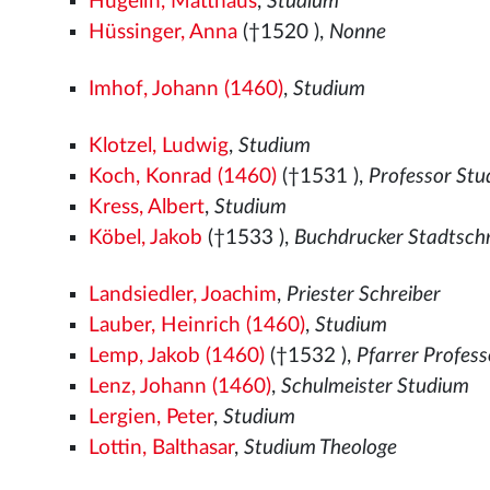
Hugelin, Matthäus
,
Studium
Hüssinger, Anna
(†1520
),
Nonne
Imhof, Johann (1460)
,
Studium
Klotzel, Ludwig
,
Studium
Koch, Konrad (1460)
(†1531
),
Professor St
Kress, Albert
,
Studium
Köbel, Jakob
(†1533
),
Buchdrucker Stadtsch
Landsiedler, Joachim
,
Priester Schreiber
Lauber, Heinrich (1460)
,
Studium
Lemp, Jakob (1460)
(†1532
),
Pfarrer Profes
Lenz, Johann (1460)
,
Schulmeister Studium
Lergien, Peter
,
Studium
Lottin, Balthasar
,
Studium Theologe