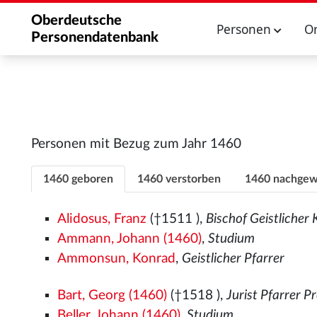
Oberdeutsche
Personen
O
Personendatenbank
Personen mit Bezug zum Jahr 1460
1460 geboren
1460 verstorben
1460 nachgew
Alidosus, Franz
(†1511
),
Bischof Geistlicher 
Ammann, Johann (1460)
,
Studium
Ammonsun, Konrad
,
Geistlicher Pfarrer
Bart, Georg (1460)
(†1518
),
Jurist Pfarrer P
Beller, Johann (1460)
,
Studium