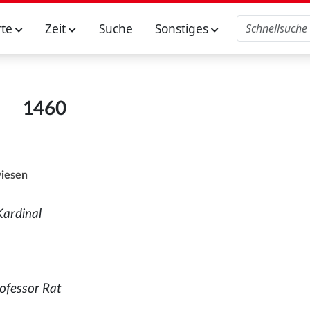
rte
Zeit
Suche
Sonstiges
1460
iesen
Kardinal
rofessor Rat