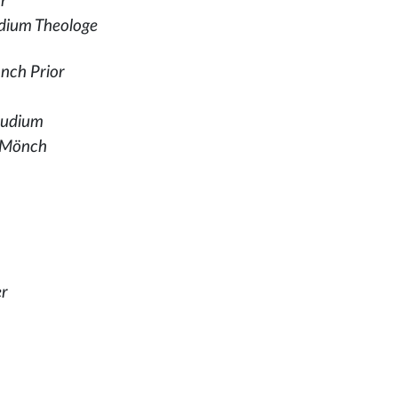
r
udium Theologe
önch Prior
tudium
r Mönch
er