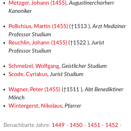
Metzger, Johann (1455)
,
Augustinerchorherr
Kanoniker
Pollichius, Martin (1455)
(†1513
),
Arzt Mediziner
Professor Studium
Reuchlin, Johann (1455)
(†1522
),
Jurist
Professor Studium
Schmelzel, Wolfgang
,
Geistlicher Studium
Scode, Cyriakus
,
Jurist Studium
Wagner, Peter (1455)
(†1511
),
Abt Benediktiner
Mönch
Wintergerst, Nikolaus
,
Pfarrer
Benachbarte Jahre:
1449
-
1450
-
1451
-
1452
-