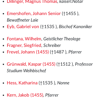
Dillinger, Magnus Thomas
,
kaiserl.Notar
Emershofen, Johann Senior
(†1455
),
Bewaffneter Laie
Eyb, Gabriel von
(†1535
),
Bischof Kanoniker
Fontana, Wilhelm
,
Geistlicher Theologe
Fragner, Siegfried
,
Schreiber
Frevel, Johann (1455)
(†1487
),
Pfarrer
Grünwald, Kaspar (1455)
(†1512
),
Professor
Studium Weihbischof
Hess, Katharina
(†1535
),
Nonne
Kern, Jakob (1455)
,
Pfarrer