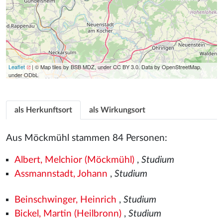
Leaflet
| © Map tiles by BSB MDZ, under CC BY 3.0. Data by OpenStreetMap,
under ODbL
als Herkunftsort
als Wirkungsort
Aus Möckmühl stammen 84 Personen:
Albert, Melchior (Möckmühl)
,
Studium
Assmannstadt, Johann
,
Studium
Beinschwinger, Heinrich
,
Studium
Bickel, Martin (Heilbronn)
,
Studium