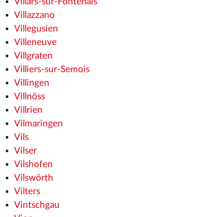
Villars-sur-Fontenais
Villazzano
Villegusien
Villeneuve
Villgraten
Villiers-sur-Semois
Villingen
Villnöss
Villrien
Vilmaringen
Vils
Vilser
Vilshofen
Vilswörth
Vilters
Vintschgau