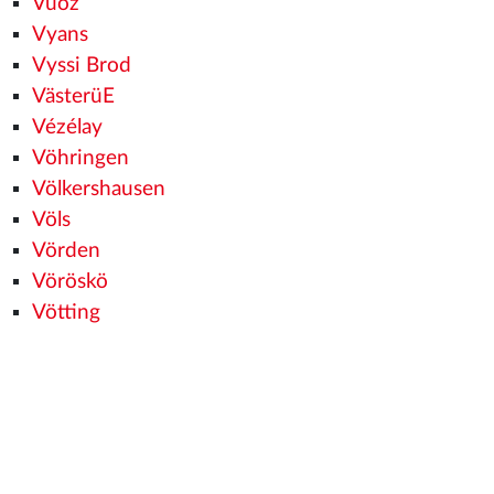
Vuoz
Vyans
Vyssi Brod
VästerüE
Vézélay
Vöhringen
Völkershausen
Völs
Vörden
Vöröskö
Vötting