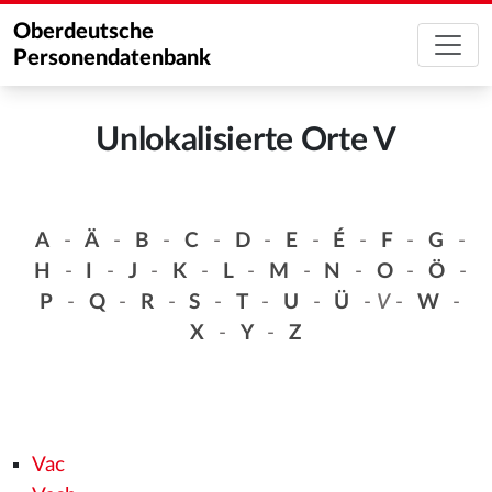
Oberdeutsche
Personendatenbank
Unlokalisierte Orte V
A
-
Ä
-
B
-
C
-
D
-
E
-
É
-
F
-
G
-
H
-
I
-
J
-
K
-
L
-
M
-
N
-
O
-
Ö
-
P
-
Q
-
R
-
S
-
T
-
U
-
Ü
-
V
-
W
-
X
-
Y
-
Z
Vac