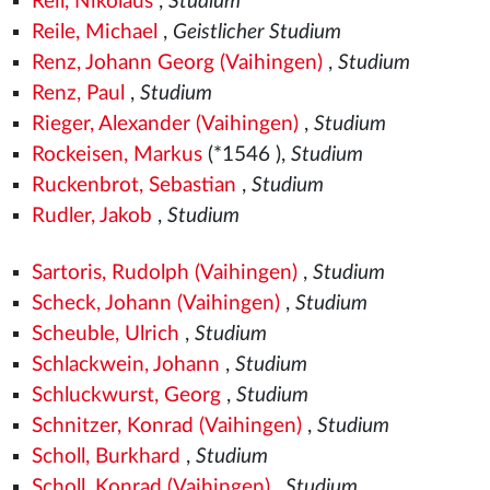
Reil, Nikolaus
,
Studium
Reile, Michael
,
Geistlicher Studium
Renz, Johann Georg (Vaihingen)
,
Studium
Renz, Paul
,
Studium
Rieger, Alexander (Vaihingen)
,
Studium
Rockeisen, Markus
(*1546
),
Studium
Ruckenbrot, Sebastian
,
Studium
Rudler, Jakob
,
Studium
Sartoris, Rudolph (Vaihingen)
,
Studium
Scheck, Johann (Vaihingen)
,
Studium
Scheuble, Ulrich
,
Studium
Schlackwein, Johann
,
Studium
Schluckwurst, Georg
,
Studium
Schnitzer, Konrad (Vaihingen)
,
Studium
Scholl, Burkhard
,
Studium
Scholl, Konrad (Vaihingen)
,
Studium