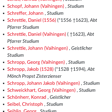
Schopf, Johann (Vaihingen)
,
Studium
Schreffer, Johann
,
Studium
Schrettle, Daniel (1556)
(*1556
†1623),
Abt
Pfarrer Studium
Schrettle, Daniel (Vaihingen)
( †1623),
Abt
Pfarrer Studium
Schrettle, Johann (Vaihingen)
,
Geistlicher
Studium
Schropp, Georg (Vaihingen)
,
Studium
Schropp, Jakob (1528)
(*1528
†1594),
Abt
Mönch Propst Zisterzienser
Schropp, Johann Jakob (Vaihingen)
,
Studium
Schweickhart, Georg (Vaihingen)
,
Studium
Schönherr, Konrad
,
Geistlicher
Seibel, Christoph
,
Studium
Seiblin, Georg
,
Studium